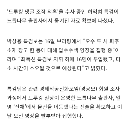
‘드루킹 댓글 조작 의혹’을 수사 중인 허익범 특검이
느릅나무 출판사에서 옮겨진 자료 확보에 나섰다.
박상융 특검보는 16일 브리핑에서 “오수 두 시 파주
소재 창고 한 동에 대해 압수수색 영장을 집행 중”이
라며 “최득신 특검보 지휘 하에 16명이 투입됐고, 다
소 시간이 소요될 것으로 예상된다”고 밝혔다.
특검팀은 관련 경제적공진화모임(경공모) 회원 조사
과정에서 드루킹 일당이 운영한 느릅나무 출판사, 일
명 ‘산채’에서 물건을 이동했다는 진술을 확보하고 이
날 오전 영장을 발부받아 집행했다.