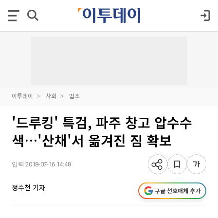
이투데이
사회
법조
'드루킹' 특검, 파주 창고 압수수
색…'산채'서 옮겨진 짐 확보
입력 2018-07-16 14:48
정수천 기자
구글 선호매체 추가