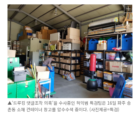
▲'드루킹 댓글조작 의혹'을 수사중인 허익범 특검팀은 16일 파주 송
촌동 소재 컨테이너 창고를 압수수색 중이다. (사진제공=특검)