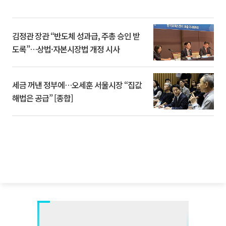
김정관 장관 “반도체 성과급, 주총 승인 받
도록”…상법·자본시장법 개정 시사
세금 꺼낸 정부에…오세훈 서울시장 “집값
해법은 공급” [종합]