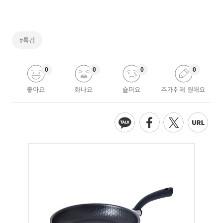
#특검
0
0
0
0
좋아요
화나요
슬퍼요
추가취재 원해요