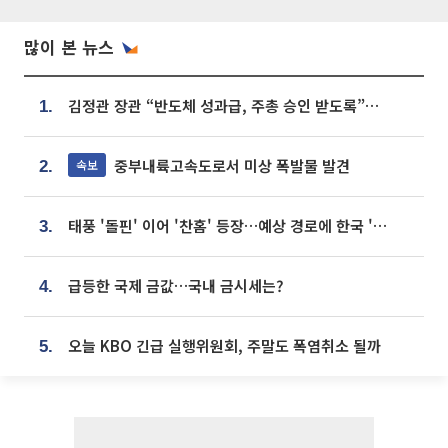
많이 본 뉴스
김정관 장관 “반도체 성과급, 주총 승인 받도록”…상법·자본시장법 개정 시사
1.
중부내륙고속도로서 미상 폭발물 발견
속보
2.
태풍 '돌핀' 이어 '찬홈' 등장…예상 경로에 한국 '한숨'
3.
급등한 국제 금값…국내 금시세는?
4.
오늘 KBO 긴급 실행위원회, 주말도 폭염취소 될까
5.