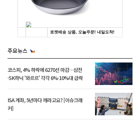
주요뉴스
코스피, 4% 하락에 6270선 마감…삼전
·SK하닉 '와르르' 각각 6%·10%대 급락
ISA 계좌, 5년마다 깨라고요? [이슈크래
커]