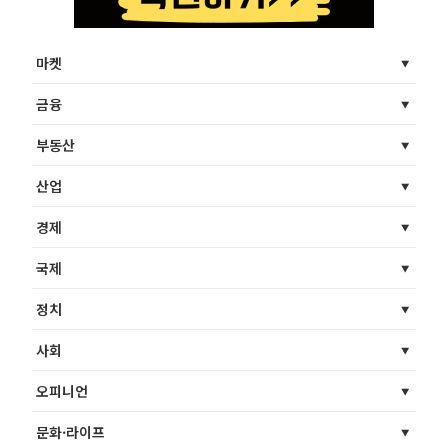
마켓
금융
부동산
산업
경제
국제
정치
사회
오피니언
문화·라이프