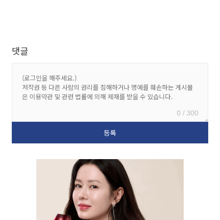
댓글
0 / 300