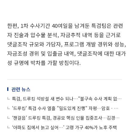
한편, 1차 수사기간 40여일을 남겨둔 특검팀은 관련
자 진술과 압수물 분석, 자금추적 내역 등을 근거로
댓글조작 규모와 가담자, 프로그램 개발 경위와 성능,
자금조성 경위 및 입출금 내역, 댓글조작에 대한 대가
성 규명에 박차를 가할 방침이다.
관련 뉴스
특검, 드루킹 석방설 새 변수 되나…"불구속 수사 계획 없다"
'드루킹' 특검 수사 열흘 "밀도있게 진행" 자평…암호ㆍ은닉 정보 일부 복원
‘잰걸음’ 드루킹 특검, 경공모 핵심 인물 집중조사…김경수 소환하나
‘아파도 집에서 늙고 싶어…’ 고령 가구 40%가 노후 주택