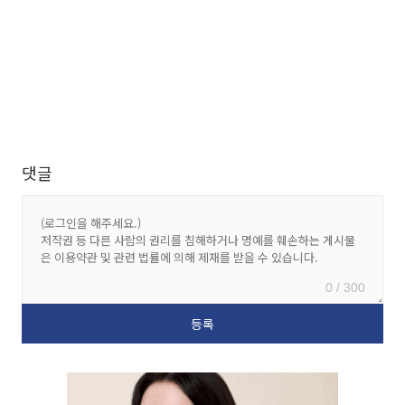
댓글
0 / 300