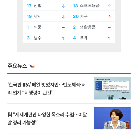
주요뉴스
‘한국판 IRA’ 베일 벗었지만…반도체·배터
리 업계 “시행령이 관건”
與 “세제개편안 다양한 목소리 수렴…이달
말 정리 가능성”