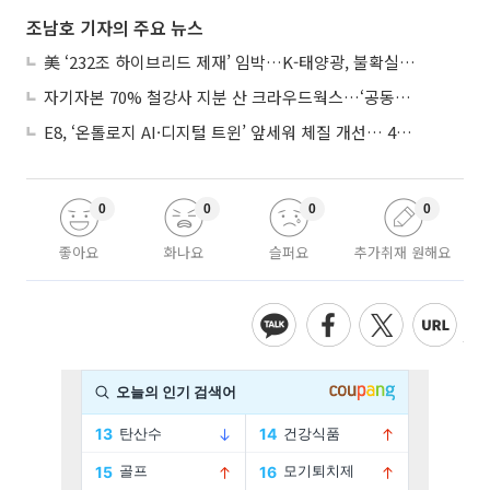
조남호 기자의 주요 뉴스
美 ‘232조 하이브리드 제재’ 임박…K-태양광, 불확실성 털고 날개 다나
자기자본 70% 철강사 지분 산 크라우드웍스…‘공동경영’으로 AI 시너지 낼까
E8, ‘온톨로지 AI·디지털 트윈’ 앞세워 체질 개선… 4분기 흑자전환 총력
0
0
0
0
좋아요
화나요
슬퍼요
추가취재 원해요