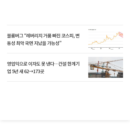
블룸버그 “레버리지 거품 빠진 코스피, 변
동성 최악 국면 지났을 가능성”
영업익으로 이자도 못 낸다…건설 한계기
업 5년 새 62→173곳