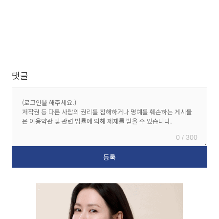
댓글
0 / 300