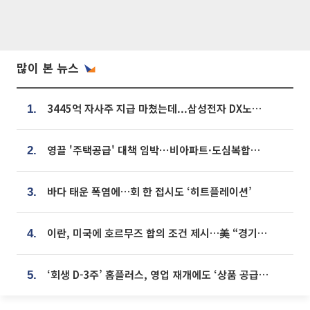
많이 본 뉴스
3445억 자사주 지급 마쳤는데...삼성전자 DX노조, 뒤늦은 '떼쓰기 집회'
1.
영끌 '주택공급' 대책 임박⋯비아파트·도심복합까지 총동원
2.
바다 태운 폭염에…회 한 접시도 ‘히트플레이션’
3.
이란, 미국에 호르무즈 합의 조건 제시…美 “경기 아직 안 끝나” [종합]
4.
‘회생 D-3주’ 홈플러스, 영업 재개에도 ‘상품 공급망’ 복구가 생존 관건
5.