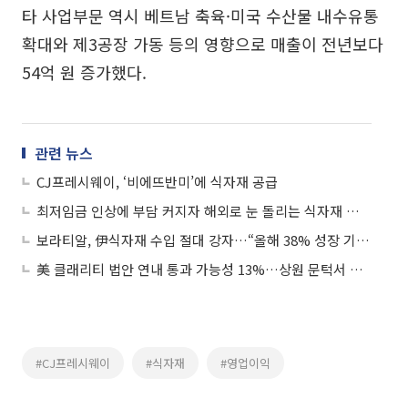
타 사업부문 역시 베트남 축육·미국 수산물 내수유통
확대와 제3공장 가동 등의 영향으로 매출이 전년보다
54억 원 증가했다.
관련 뉴스
CJ프레시웨이, ‘비에뜨반미’에 식자재 공급
최저임금 인상에 부담 커지자 해외로 눈 돌리는 식자재 유통사
보라티알, 伊식자재 수입 절대 강자…“올해 38% 성장 기대”
美 클래리티 법안 연내 통과 가능성 13%…상원 문턱서 제동
#CJ프레시웨이
#식자재
#영업이익