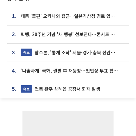
태풍 '돌핀' 오키나와 접근…일본기상청 경로 업데이트
1.
빅뱅, 20주년 기념 '새 뱅봉' 선보인다⋯콘서트 앞두고 팝업 개최
2.
합수본, '통계 조작' 서울·경기·충북 선관위 등 추가 압수수색
속보
3.
‘나솔사계’ 국화, 결별 후 재등장⋯첫인상 투표 휩쓸고 ‘인기녀’ 등극
4.
전북 완주 삼례읍 공장서 화재 발생
속보
5.