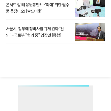
콘서트 갈 때 응원봉만?⋯'최애' 위한 필수
품 등장이오! [솔드아웃]
서울시, 정부에 정비사업 규제 완화 '건
의'⋯국토부 "협의 중" 입장만 [종합]