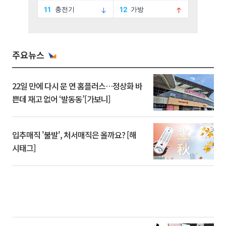
주요뉴스
22일 만에 다시 문 연 홈플러스…정상화 바
쁜데 재고 없어 ‘발동동’[가보니]
입추매직 '불발', 처서매직은 올까요? [해
시태그]