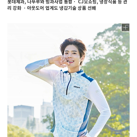
롯데제과, 나뚜루와 빙과사업 통합ㆍ CJ오쇼핑, 냉장식품 등 관
리 강화 ㆍ아웃도어 업계도 냉감기술 상품 선봬