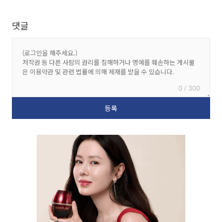
댓글
0 / 300