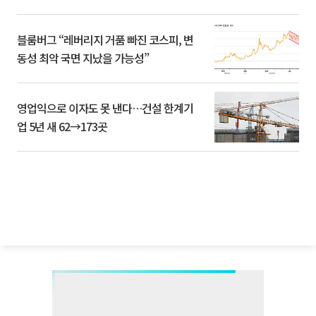
블룸버그 “레버리지 거품 빠진 코스피, 변
동성 최악 국면 지났을 가능성”
영업익으로 이자도 못 낸다…건설 한계기
업 5년 새 62→173곳