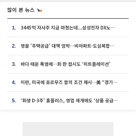
많이 본 뉴스
3445억 자사주 지급 마쳤는데...삼성전자 DX노조, 뒤늦은 '떼쓰기 집회'
1.
영끌 '주택공급' 대책 임박⋯비아파트·도심복합까지 총동원
2.
바다 태운 폭염에…회 한 접시도 ‘히트플레이션’
3.
이란, 미국에 호르무즈 합의 조건 제시…美 “경기 아직 안 끝나” [종합]
4.
‘회생 D-3주’ 홈플러스, 영업 재개에도 ‘상품 공급망’ 복구가 생존 관건
5.