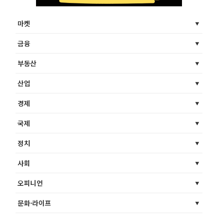
마켓
금융
부동산
산업
경제
국제
정치
사회
오피니언
문화·라이프