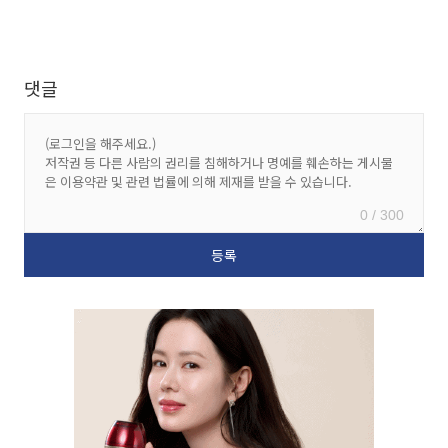
댓글
0 / 300