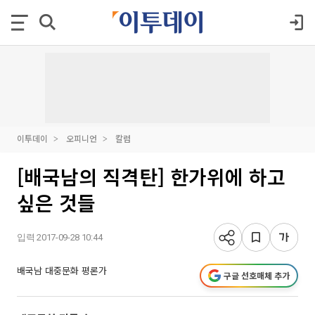
이투데이
오피니언
칼럼
[배국남의 직격탄] 한가위에 하고
싶은 것들
입력 2017-09-28 10:44
배국남 대중문화 평론가
구글 선호매체 추가