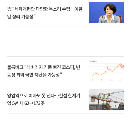
與 “세제개편안 다양한 목소리 수렴…이달
말 정리 가능성”
블룸버그 “레버리지 거품 빠진 코스피, 변
동성 최악 국면 지났을 가능성”
영업익으로 이자도 못 낸다…건설 한계기
업 5년 새 62→173곳