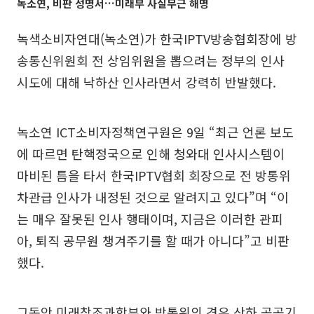
녹소연, 비판 성명서…미래부 사실무근 해명
녹색소비자연대(녹소연)가 한국IPTV방송협회장에 방
송통신위원회 전 상임위원을 뽑으려는 정부의 인사
시도에 대해 낙하산 인사라면서 강력히 반발했다.
녹소연 ICT소비자정책연구원은 9일 “최근 언론 보도
에 따르면 탄핵정국으로 인해 청와대 인사시스템이
마비된 틈을 타서 한국IPTV협회 회장으로 전 방통위
차관급 인사가 내정된 것으로 알려지고 있다”며 “이
는 매우 잘못된 인사 행태이며, 지금은 이러한 관피
아, 퇴직 공무원 챙겨주기를 할 때가 아니다”고 비판
했다.
그동안 미래창조과학부와 방통위의 경우 산하 공공기