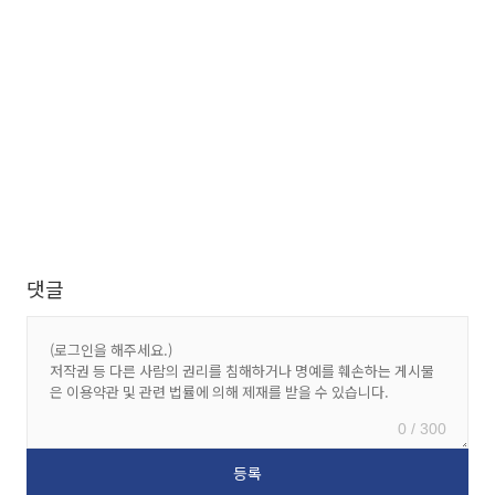
댓글
0 / 300