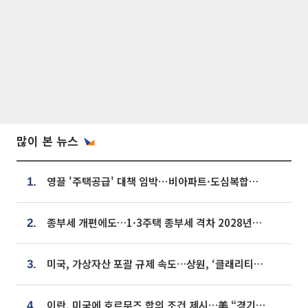
많이 본 뉴스
영끌 '주택공급' 대책 임박⋯비아파트·도심복합까지 총동원
1.
종부세 개편에도…1·3주택 종부세 격차 2028년부터 확대
2.
미국, 가상자산 포괄 규제 속도…상원, ‘클래리티법’ 9월 절차투표 추진
3.
이란, 미국에 호르무즈 합의 조건 제시…美 “경기 아직 안 끝나” [종합]
4.