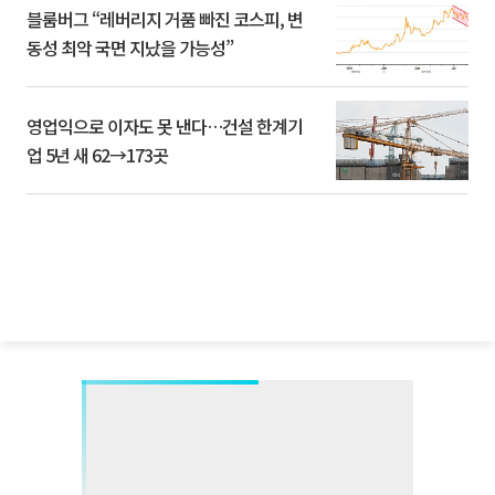
블룸버그 “레버리지 거품 빠진 코스피, 변
동성 최악 국면 지났을 가능성”
영업익으로 이자도 못 낸다…건설 한계기
업 5년 새 62→173곳