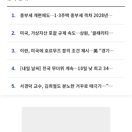
종부세 개편에도…1·3주택 종부세 격차 2028년부터 확대
1.
미국, 가상자산 포괄 규제 속도…상원, ‘클래리티법’ 9월 절차투표 추진
2.
이란, 미국에 호르무즈 합의 조건 제시…美 “경기 아직 안 끝나” [종합]
3.
[내일 날씨] 전국 무더위 계속…10일 낮 최고 34도 육박
4.
서경덕 교수, 김희철도 분노한 거꾸로 태극기⋯"엉터리는 아냐, 아쉬울 뿐"
5.