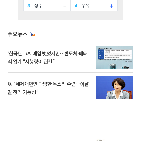
주요뉴스
‘한국판 IRA’ 베일 벗었지만…반도체·배터
리 업계 “시행령이 관건”
與 “세제개편안 다양한 목소리 수렴…이달
말 정리 가능성”