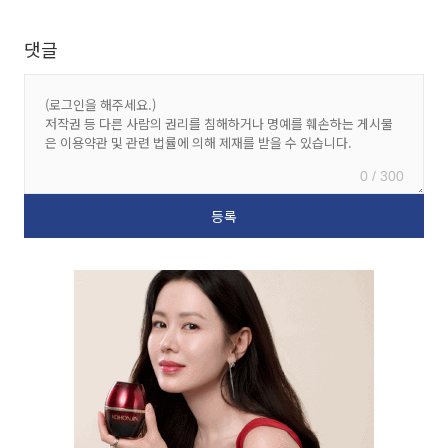
댓글
0 / 300