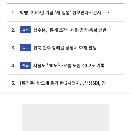
빅뱅, 20주년 기념 '새 뱅봉' 선보인다⋯콘서트 앞두고 팝업 개최
1.
합수본, '통계 조작' 서울·경기·충북 선관위 등 추가 압수수색
속보
2.
전북 완주 삼례읍 공장서 화재 발생
속보
3.
서울도 '40도'…오늘 노원 40.2도 기록
속보
4.
[특징주] 반도체 온기 탄 2차전지...삼성SDI, 장 초반 7% 넘게 껑충
5.