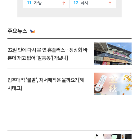
주요뉴스
22일 만에 다시 문 연 홈플러스…정상화 바
쁜데 재고 없어 ‘발동동’[가보니]
입추매직 '불발', 처서매직은 올까요? [해
시태그]