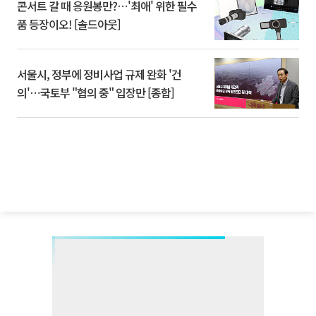
콘서트 갈 때 응원봉만?⋯'최애' 위한 필수
품 등장이오! [솔드아웃]
서울시, 정부에 정비사업 규제 완화 '건
의'⋯국토부 "협의 중" 입장만 [종합]