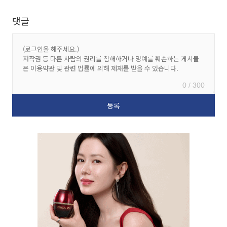
댓글
0 / 300