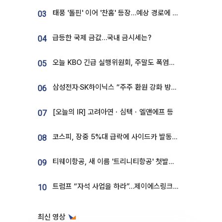
태풍 '돌핀' 이어 '찬홈' 등장…예상 경로에 한국 '한숨'
03
급등한 국제 금값…국내 금시세는?
04
오늘 KBO 긴급 실행위원회, 주말도 폭염취소 될까
05
삼성전자·SK하이닉스 “주주 환원 강화 방안 마련”
06
[오늘의 IR] 고려아연ㆍ심텍ㆍ엘앤에프 등
07
코스피, 장중 5%대 급락에 사이드카 발동…삼성·SK 동반 폭락
08
티웨이항공, 새 이름 '트리니티항공' 첫발…SSC 전략 본격화
09
트럼프 “자석 사업을 하라”…제이에스링크, 비중국 영구자석 공급망 구축 속도
10
최신 영상