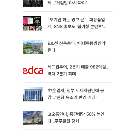
제…"게임법 다시 짜야"
“보기만 하는 광고 끝“…화장품업
계, SNS 홍보도 ‘참여형 콘텐츠’로
변모[K뷰티 라방戰]
9호선 신목동역, ‘이대목동병원역’
된다
레드캡투어, 2분기 매출 982억원…
역대 2분기 최대
中企업계, 정부 세제개편안에 공
감…“현장 목소리 반영 기대”
코오롱인더, 중간배당 50% 높인
다…주주환원 강화