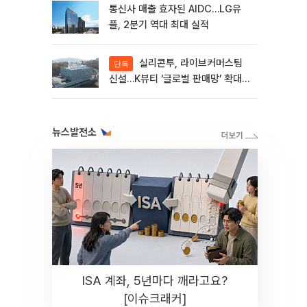
통신사 매출 효자된 AIDC…LG유
플, 2분기 역대 최대 실적
실리콘투, 라이브커머스팀
단독
신설…K뷰티 ‘글로벌 판매망’ 확대
속도[K뷰티 라방戰]
뉴스발전소
ISA 계좌, 5년마다 깨라고요?
[이슈크래커]