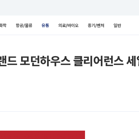
화학
항공/물류
유통
의료/바이오
중기/벤처
일반
이랜드 모던하우스 클리어런스 