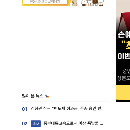
많이 본 뉴스
김정관 장관 “반도체 성과급, 주총 승인 받도록”…상법·자본시장법 개정 시사
01
중부내륙고속도로서 미상 폭발물 발견
02
속보