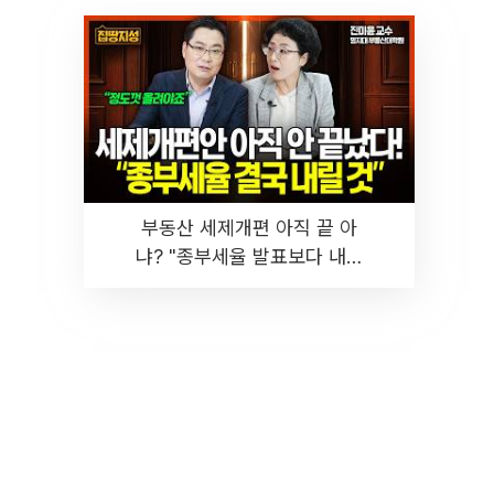
부동산 세제개편 아직 끝 아
냐? "종부세율 발표보다 내릴
것" 장기거주·양도세 전망 I 집
땅지성 I 김인만, 진미윤