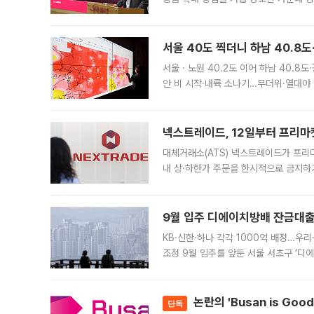
면 반박하고 나섰다. 명노준 서울시 주택
서울 40도 찍더니 하남 40.8도
서울ㆍ노원 40.2도 이어 하남 40.8도
안 비 시작·내륙 소나기…무더위·열대야 
에서도 40도를 웃도는 기온이 관측됐다
의 극심한
넥스트레이드, 12일부터 프리마
대체거래소(ATS) 넥스트레이드가 프리
내 상·하한가 주문을 한시적으로 금지하
가 체결 사례와 관련해 설명자료를 내고
9월 입주 디에이치방배 잔금대출
KB·신한·하나 각각 1000억 배정…우
조정 9월 입주를 앞둔 서울 서초구 ‘디
은행과 NH농협은행도 대출 취급을 검토
민은행
논란의 'Busan is Go
단독