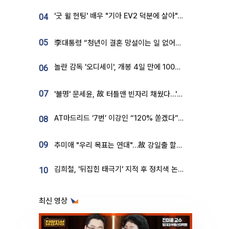
'굿 윌 헌팅' 배우 "기아 EV2 덕분에 살아"…교통사고 후 안전성 극찬
04
05
李대통령 “청년이 결혼 망설이는 일 없어야...제도상 불이익 조사”
놀란 감독 '오디세이', 개봉 4일 만에 100만 돌파⋯'왕사남' 보다 빠르다
06
07
'불명' 문세윤, 故 터틀맨 빈자리 채웠다…'거북이' 눈물의 최종 우승
AT마드리드 ‘7번’ 이강인 “120% 쏟겠다”⋯시메오네 감독 “필요한 선수”
08
09
추미애 "우리 목표는 연대"…故 강일출 할머니 흉상 제막
김희철, '뒤집힌 태극기' 지적 후 정치색 논란…"좌우 떠나 우리나라 국기"
10
최신 영상