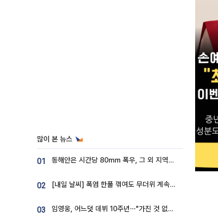
많이 본 뉴스
동해안은 시간당 80㎜ 폭우, 그 외 지역은 폭염…‘극과 극 날씨’
01
[내일 날씨] 폭염 한풀 꺾여도 무더위 계속⋯동해안 이틀 연속 비
02
임영웅, 어느덧 데뷔 10주년⋯"가진 것 없던 시절, 내 앞엔 20명의 팬뿐"
03