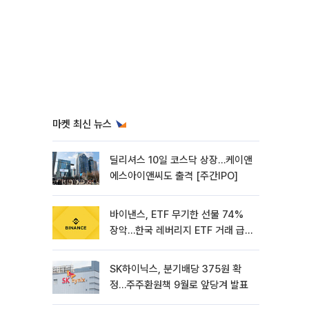
마켓 최신 뉴스
딜리셔스 10일 코스닥 상장…케이앤
에스아이앤씨도 출격 [주간IPO]
바이낸스, ETF 무기한 선물 74%
장악…한국 레버리지 ETF 거래 급
증 [e가상자산]
SK하이닉스, 분기배당 375원 확
정…주주환원책 9월로 앞당겨 발표