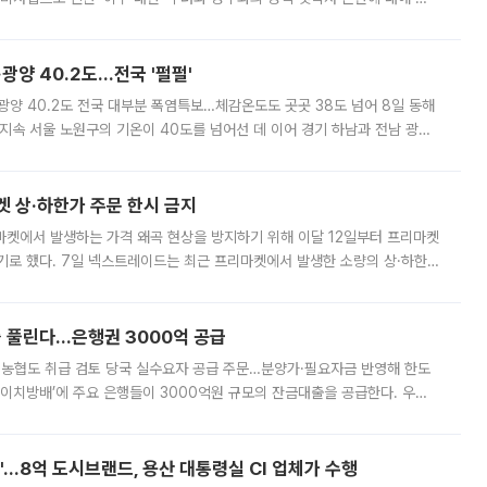
실장은 2031년까지 31만 가구 착공 목표에 차질이 없다는 입장이나,
·광양 40.2도…전국 '펄펄'
·광양 40.2도 전국 대부분 폭염특보…체감온도도 곳곳 38도 넘어 8일 동해
지속 서울 노원구의 기온이 40도를 넘어선 데 이어 경기 하남과 전남 광양
. 전국 대부분 지역에 폭염특보가 내려진 가운데 곳곳에서 39~40도 안팎
켓 상·하한가 주문 한시 금지
마켓에서 발생하는 가격 왜곡 현상을 방지하기 위해 이달 12일부터 프리마켓
기로 했다. 7일 넥스트레이드는 최근 프리마켓에서 발생한 소량의 상·하한
, 주문 오류로 인한 가격 급등락을 최소화하기 위한 비상 대응방안을 발표
 풀린다…은행권 3000억 공급
리·농협도 취급 검토 당국 실수요자 공급 주문…분양가·필요자금 반영해 한도
에이치방배’에 주요 은행들이 3000억원 규모의 잔금대출을 공급한다. 우리
하고 있어 향후 공급 규모가 늘어날 전망이다. 7일 금융권에 따르면 KB국
od'…8억 도시브랜드, 용산 대통령실 CI 업체가 수행