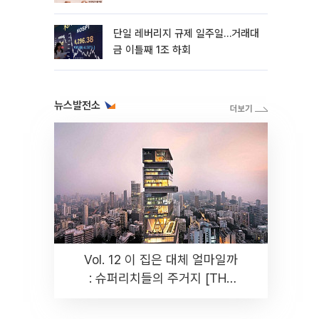
까지 튼튼”
단일 레버리지 규제 일주일…거래대
금 이틀째 1조 하회
뉴스발전소
Vol. 12 이 집은 대체 얼마일까
: 슈퍼리치들의 주거지 [THE
RARE]