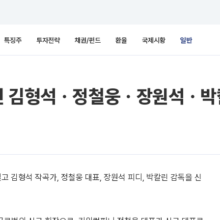
특징주
투자전략
채권/펀드
환율
국제시황
일반
진 김형석ㆍ정철웅ㆍ장원석ㆍ박
 김형석 작곡가, 정철웅 대표, 장원석 피디, 박칼린 감독을 신