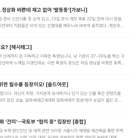
…정상화 바쁜데 재고 없어 ‘발동동’[가보니]
준비 신선식품 등 순차 입고…13일 정식 개장 목표 22일 만에 다시 문을
오전부터 직원들은 비어 있는 진열대를 채우느라 바쁘게 움직였다. 계란과
리를 잡기 시작했지만, 매장 곳곳엔 여전히 텅 빈 매대가 먼저 눈에 들어왔
까요? [해시태그]
’의 단계까지 온 지독하고 지독한 폭염입니다. 낮 기온이 37~39도를 찍는 극
 선선하게 느껴질 지경인데요. 이번 폭염의 중심은 처음 영남을 비롯한 동쪽
 북서풍이 산맥을 넘어 영남 쪽으로 내려오면서 뜨겁고 건조해졌는데요.
 위한 필수품 등장이오! [솔드아웃]
합니다. 자신의 취향, 가치관과 유사하거나 인기 있는 인물 혹은 콘텐츠를
'가 자리 잡은 오늘, 잘파세대(Z세대와 알파세대의 합성어)의 눈길이 쏠린 곳은
리는 공연장. 응원봉만큼이나 눈에 띄는 게 있습니다. 공연이 시작되기
 '건의'⋯국토부 "협의 중" 입장만 [종합]
급 부족 원인진단 및 대책 관련 브리핑 서울시가 재개발·재건축을 통한 주택
비사업으로 인한 '이주 대란' 우려와 정부와의 정책 엇박자 논란에 대해 정