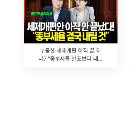
부동산 세제개편 아직 끝 아
냐? "종부세율 발표보다 내릴
것" 장기거주·양도세 전망 I 집
땅지성 I 김인만, 진미윤