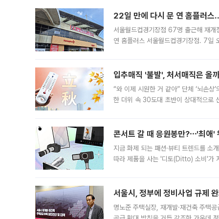
22일 만에 다시 문 연 홈플러스
서울월드컵경기장점 67명 출근해 재개점 
연 홈플러스 서울월드컵경기장점. 7일 
우유, 과일 같은 신선식품이 차근차근 자
입추매직 '불발', 처서매직은 올
“와 이제 시원한 거 같아” 단체 ‘뇌손상
한 더위 속 30도대 초반이 상대적으로
지역에 있었습니다. 7월 말에는 서풍과
콘서트 갈 때 응원봉만?⋯'최애'
지금 화제 되는 패션·뷰티 트렌드를 소개
따라 제품을 사는 '디토(Ditto) 소비
어디일까요? 아이돌 콘서트 시작을 기다
서울시, 정부에 정비사업 규제 완화
명노준 주택실장, 재개발·재건축 주택공
공급 확대 방침을 거듭 강조한 가운데 정