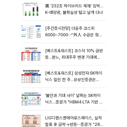
美 ‘232조 하이브리드 제재’ 임박…
K-태양광, 불확실성 털고 날개 다나
[주간증시전망] 다음주 코스피
6000~7000⋯“外人 수급은 정책
이 변수”
[베스트&워스트] 코스닥 10% 급반
등…본느, 최대주주 변경 기대에
270% 폭등
[베스트&워스트] 삼성전자·SK하이
닉스 밀린 한 주…상상인증권은
85% 급등
'불안과 기대 사이' 널뛰는 SK하이
닉스…증권가 "HBM4·LTA 기반 펀
터멘털 견고"
LIG디펜스앤에어로스페이스, 실적
발표 후 급락→반등⋯증권가 “28년