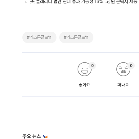
美 클래리티 법안 연내 통과 가능성 13%…상원 문턱서 제동
#키스톤글로벌
#키스톤글로벌
0
0
좋아요
화나요
주요 뉴스