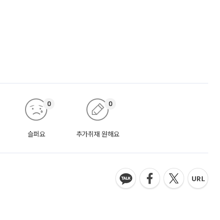
0
0
슬퍼요
추가취재 원해요