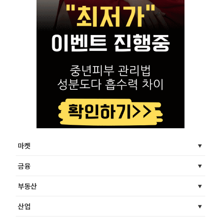
마켓
금융
부동산
산업