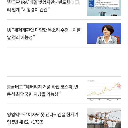
‘한국판 IRA’ 베일 벗었지만…반도체·배터
리 업계 “시행령이 관건”
與 “세제개편안 다양한 목소리 수렴…이달
말 정리 가능성”
블룸버그 “레버리지 거품 빠진 코스피, 변
동성 최악 국면 지났을 가능성”
영업익으로 이자도 못 낸다…건설 한계기
업 5년 새 62→173곳