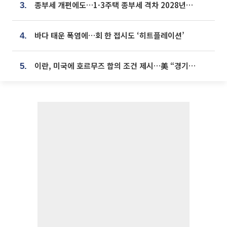
종부세 개편에도…1·3주택 종부세 격차 2028년부터 확대
3.
바다 태운 폭염에…회 한 접시도 ‘히트플레이션’
4.
이란, 미국에 호르무즈 합의 조건 제시…美 “경기 아직 안 끝나” [종합]
5.