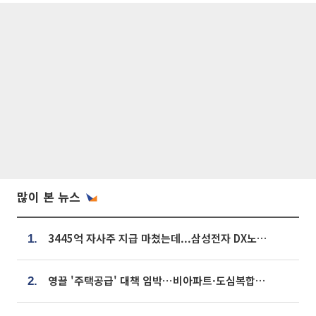
많이 본 뉴스
3445억 자사주 지급 마쳤는데...삼성전자 DX노조, 뒤늦은 '떼쓰기 집회'
1.
영끌 '주택공급' 대책 임박⋯비아파트·도심복합까지 총동원
2.