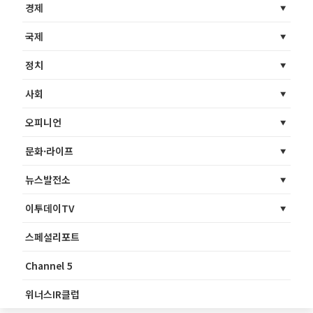
경제
국제
정치
사회
오피니언
문화·라이프
뉴스발전소
이투데이TV
스페셜리포트
Channel 5
위너스IR클럽