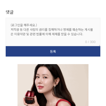
댓글
0 / 300