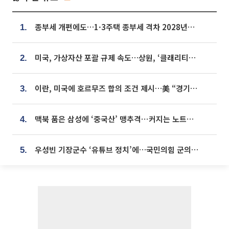
종부세 개편에도…1·3주택 종부세 격차 2028년부터 확대
1.
미국, 가상자산 포괄 규제 속도…상원, ‘클래리티법’ 9월 절차투표 추진
2.
이란, 미국에 호르무즈 합의 조건 제시…美 “경기 아직 안 끝나” [종합]
3.
맥북 품은 삼성에 ‘중국산’ 맹추격⋯커지는 노트북 OLED 시장
4.
우성빈 기장군수 ‘유튜브 정치’에…국민의힘 군의원들 집단 반발
5.