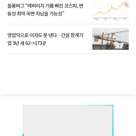
블룸버그 “레버리지 거품 빠진 코스피, 변
동성 최악 국면 지났을 가능성”
영업익으로 이자도 못 낸다…건설 한계기
업 5년 새 62→173곳