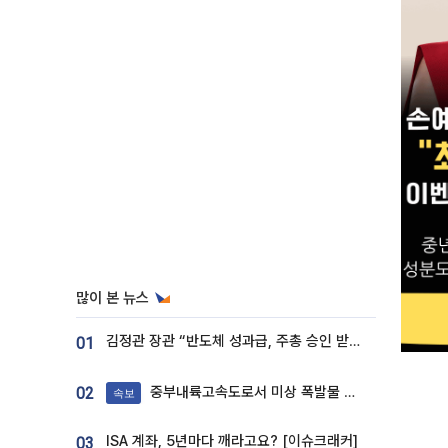
많이 본 뉴스
김정관 장관 “반도체 성과급, 주총 승인 받도록”…상법·자본시장법 개정 시사
01
중부내륙고속도로서 미상 폭발물 발견
02
속보
ISA 계좌, 5년마다 깨라고요? [이슈크래커]
03