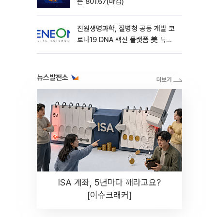
른 801.67(마감)
진원생명과학, 질병청 공동 개발 코
로나19 DNA 백신 플랫폼 美 특허
확보
뉴스발전소
ISA 계좌, 5년마다 깨라고요?
[이슈크래커]