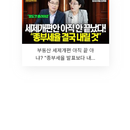
부동산 세제개편 아직 끝 아
냐? "종부세율 발표보다 내릴
것" 장기거주·양도세 전망 I 집
땅지성 I 김인만, 진미윤