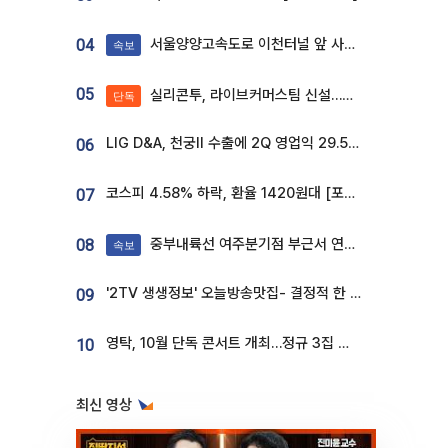
서울양양고속도로 이천터널 앞 사고 발생
04
속보
05
실리콘투, 라이브커머스팀 신설…K뷰티 ‘글로벌 판매망’ 확대[K뷰티 라방戰]
단독
LIG D&A, 천궁Ⅱ 수출에 2Q 영업익 29.5%↑…수주잔고 24.6조 [종합]
06
코스피 4.58% 하락, 환율 1420원대 [포토]
07
중부내륙선 여주분기점 부근서 연이은 추돌사고 발생
08
속보
'2TV 생생정보' 오늘방송맛집- 결정적 한 수, 3종 메밀면! 메밀 소바 맛집 '의○○○○'
09
영탁, 10월 단독 콘서트 개최…정규 3집 신곡 첫선
10
최신 영상