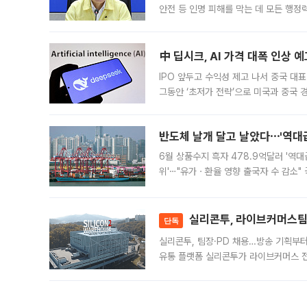
안전 등 인명 피해를 막는 데 모든 행
인프라 확충 계획을 내년도 예산안에 반
中 딥시크, AI 가격 대폭 인상 
IPO 앞두고 수익성 제고 나서 중국 대표
그동안 ‘초저가 전략’으로 미국과 중국
가된다. 블룸버그통신에 따르면 딥시크는
반도체 날개 달고 날았다⋯'역대급
6월 상품수지 흑자 478.9억달러 '역대
위'⋯"유가ㆍ환율 영향 출국자 수 감소" 
급 수출 호조가 매달 이어지면서 6월 
대 기
실리콘투, 라이브커머스팀 
단독
실리콘투, 팀장·PD 채용…방송 기획부
유통 플랫폼 실리콘투가 라이브커머스 전
나섰다. 국내 화장품을 해외 유통망에 공