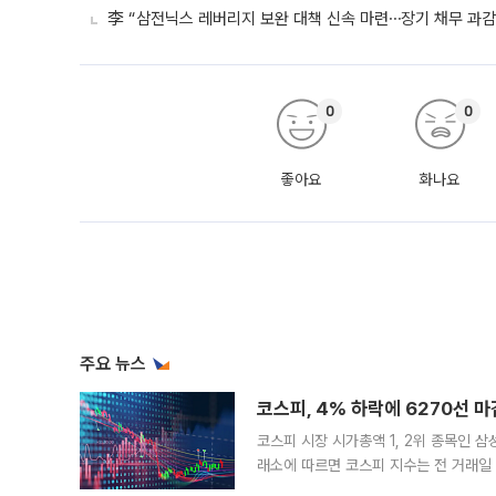
李 “삼전닉스 레버리지 보완 대책 신속 마련⋯장기 채무 과감히
0
0
좋아요
화나요
주요 뉴스
코스피, 4% 하락에 6270선 마
코스피 시장 시가총액 1, 2위 종목인 
래소에 따르면 코스피 지수는 전 거래일 대
1.81% 내린 6478.75에 출발한 코