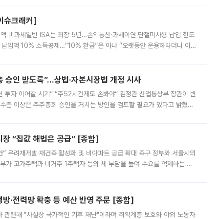
[이슈크래커]
 전액 비과세일반 ISA는 최장 5년…손익통산·과세이연 단절미사용 납입 한도
납입액 10% 소득공제…“10% 환급”은 아냐 “오랫동안 운용하라더니 이제
 ‘만능 절세 통장’으로 불리는 개인종합자산관리계좌(ISA)가 두 갈래로 개
주총 승인 받도록”…상법·자본시장법 개정 시사
닌 투자 이어갈 시기” “주52시간제도 손봐야” 김정관 산업통상부 장관이 반
 수준 이상은 주주총회 승인을 거치는 방안을 검토할 필요가 있다고 밝혔다.
배구조와 주주권 강화 논의가 이어지는 가운데, 핵심 연구인력에 대한
 “집값 해법은 공급” [종합]
안” 우려재개발·재건축 활성화 및 비아파트 공급 확대 촉구 정부와 서울시의
정부가 고가주택과 비거주 1주택자 등의 세 부담을 높여 수요를 억제하는 카
키울 것이라며 세금이 아닌 공급이 근본적인 처방이라고 전면 반박했다.
방·전력망 확충 등 예산 반영 주문 [종합]
과 관련해 "사실상 국가적인 기후 재난"이라며 취약계층 보호와 야외 노동자