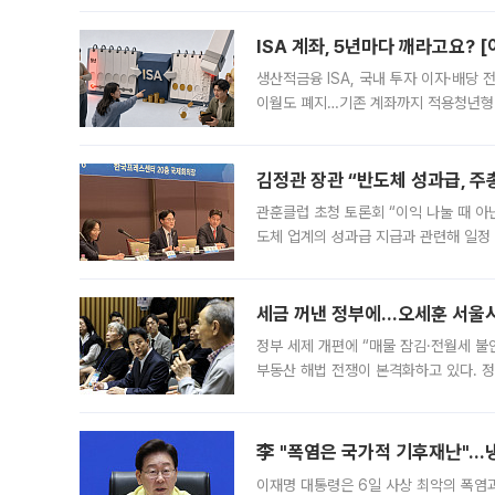
다. 이날 오전
ISA 계좌, 5년마다 깨라고요? 
생산적금융 ISA, 국내 투자 이자·배당
이월도 폐지…기존 계좌까지 적용청년형 
는 5년마다 계좌를 해지하라는 건가요?”
편을
김정관 장관 “반도체 성과급, 
관훈클럽 초청 토론회 “이익 나눌 때 아
도체 업계의 성과급 지급과 관련해 일정
최근 상법·자본시장법 개정으로 기업 지
세금 꺼낸 정부에…오세훈 서울시장
정부 세제 개편에 “매물 잠김·전월세 불
부동산 해법 전쟁이 본격화하고 있다. 
드를 꺼내자 서울시는 전·월세 부담만 
李 "폭염은 국가적 기후재난"…냉
이재명 대통령은 6일 사상 최악의 폭염