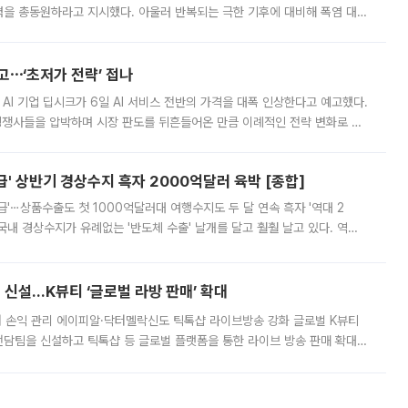
정력을 총동원하라고 지시했다. 아울러 반복되는 극한 기후에 대비해 폭염 대응
영하는 방안도 검토하라고 주문했다. 이 대통령은 이날 폭염·가뭄 대
예고⋯‘초저가 전략’ 접나
 AI 기업 딥시크가 6일 AI 서비스 전반의 가격을 대폭 인상한다고 예고했다.
 경쟁사들을 압박하며 시장 판도를 뒤흔들어온 만큼 이례적인 전략 변화로 평
 이날 공지를 통해 구체적인 인상 폭은 공개하지 않았지만 상당한 수
' 상반기 경상수지 흑자 2000억달러 육박 [종합]
급'⋯상품수출도 첫 1000억달러대 여행수지도 두 달 연속 흑자 '역대 2
국내 경상수지가 유례없는 '반도체 수출' 날개를 달고 훨훨 날고 있다. 역대
경상수지 뿐 아니라 상반기 경상수지 흑자도 2000억달러에 근접하며 사상 최
신설…K뷰티 ‘글로벌 라방 판매’ 확대
터 손익 관리 에이피알·닥터멜락신도 틱톡샵 라이브방송 강화 글로벌 K뷰티
담팀을 신설하고 틱톡샵 등 글로벌 플랫폼을 통한 라이브 방송 판매 확대에
급하는 데서 한발 더 나아가 방송 기획과 상품 구성, 출연자 섭외, 손익