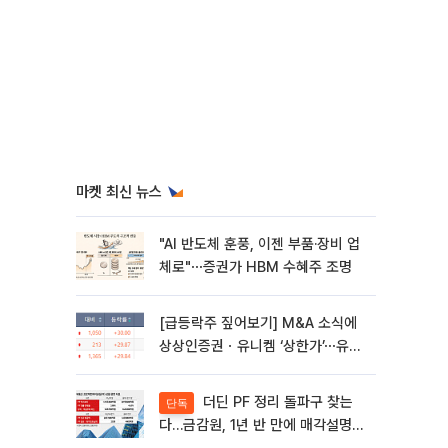
마켓 최신 뉴스
"AI 반도체 훈풍, 이젠 부품·장비 업
체로"⋯증권가 HBM 수혜주 조명
[급등락주 짚어보기] M&A 소식에
상상인증권ㆍ유니켐 ‘상한가’⋯유증
제동 걸린 SK디앤디↑
더딘 PF 정리 돌파구 찾는
단독
다…금감원, 1년 반 만에 매각설명회