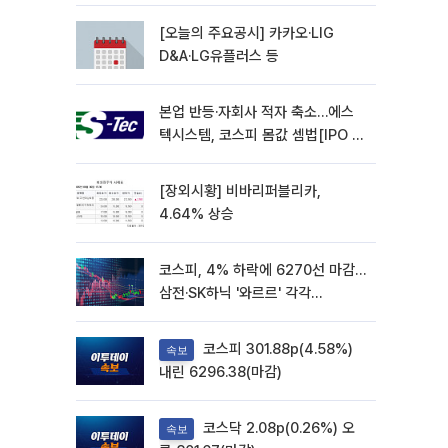
재개
[오늘의 주요공시] 카카오·LIG
D&A·LG유플러스 등
본업 반등·자회사 적자 축소…에스
텍시스템, 코스피 몸값 셈법[IPO 엑
스레이]
[장외시황] 비바리퍼블리카,
4.64% 상승
코스피, 4% 하락에 6270선 마감…
삼전·SK하닉 '와르르' 각각
6%·10%대 급락
코스피 301.88p(4.58%)
속보
내린 6296.38(마감)
코스닥 2.08p(0.26%) 오
속보