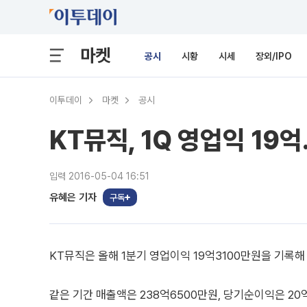
마켓
공시
시황
시세
장외/IPO
이투데이
마켓
공시
KT뮤직, 1Q 영업익 19
입력 2016-05-04 16:51
유혜은 기자
구독
KT뮤직은 올해 1분기 영업이익 19억3100만원을 기록해
같은 기간 매출액은 238억6500만원, 당기순이익은 20억4