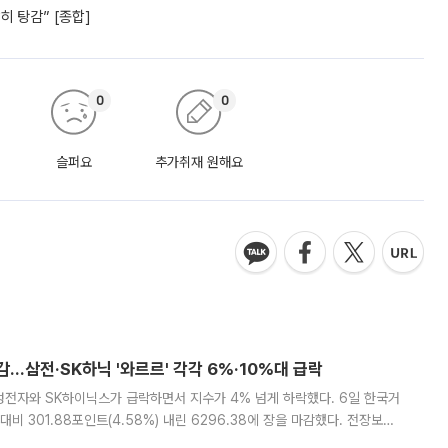
 탕감” [종합]
0
0
슬퍼요
추가취재 원해요
감…삼전·SK하닉 '와르르' 각각 6%·10%대 급락
삼성전자와 SK하이닉스가 급락하면서 지수가 4% 넘게 하락했다. 6일 한국거
비 301.88포인트(4.58%) 내린 6296.38에 장을 마감했다. 전장보다
스피는 장중 한때 6550.94까지 오르기도 했으나 6238.32까지 밀리기도 했