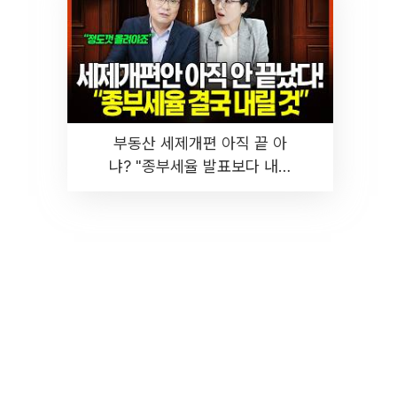
부동산 세제개편 아직 끝 아
냐? "종부세율 발표보다 내릴
것" 장기거주·양도세 전망 I 집
땅지성 I 김인만, 진미윤