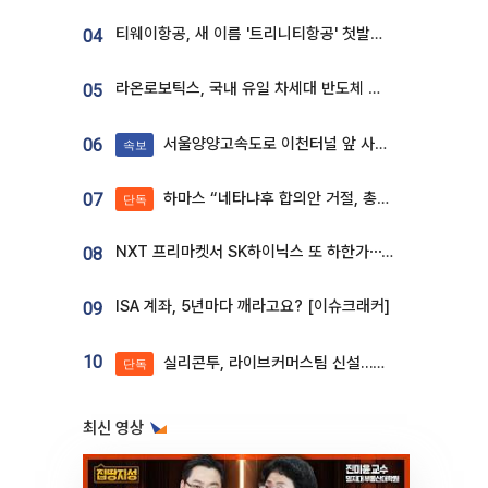
티웨이항공, 새 이름 '트리니티항공' 첫발…SSC 전략 본격화
04
라온로보틱스, 국내 유일 차세대 반도체 공정 로봇 개발 ‘고객사 테스트 진행’
05
서울양양고속도로 이천터널 앞 사고 발생
06
속보
하마스 “네타냐후 합의안 거절, 총선 앞두고 시간 끌기”
07
단독
NXT 프리마켓서 SK하이닉스 또 하한가⋯‘11주 거래’에 시초가 왜곡
08
ISA 계좌, 5년마다 깨라고요? [이슈크래커]
09
10
실리콘투, 라이브커머스팀 신설…K뷰티 ‘글로벌 판매망’ 확대[K뷰티 라방戰]
단독
최신 영상