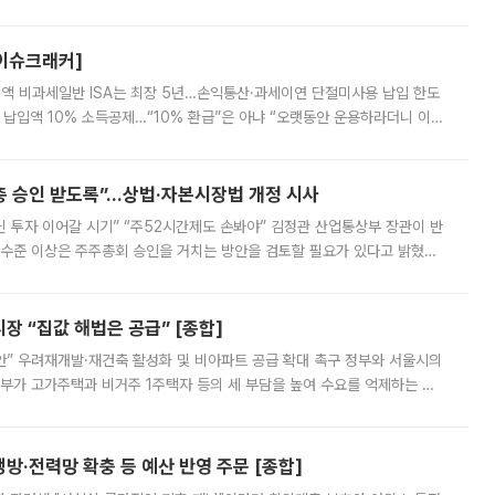
스피는 장중 한때 6550.94까지 오르기도 했으나 6238.32까지 밀리기도 했
[이슈크래커]
 전액 비과세일반 ISA는 최장 5년…손익통산·과세이연 단절미사용 납입 한도
납입액 10% 소득공제…“10% 환급”은 아냐 “오랫동안 운용하라더니 이제
 ‘만능 절세 통장’으로 불리는 개인종합자산관리계좌(ISA)가 두 갈래로 개
주총 승인 받도록”…상법·자본시장법 개정 시사
닌 투자 이어갈 시기” “주52시간제도 손봐야” 김정관 산업통상부 장관이 반
 수준 이상은 주주총회 승인을 거치는 방안을 검토할 필요가 있다고 밝혔다.
배구조와 주주권 강화 논의가 이어지는 가운데, 핵심 연구인력에 대한
 “집값 해법은 공급” [종합]
안” 우려재개발·재건축 활성화 및 비아파트 공급 확대 촉구 정부와 서울시의
정부가 고가주택과 비거주 1주택자 등의 세 부담을 높여 수요를 억제하는 카
키울 것이라며 세금이 아닌 공급이 근본적인 처방이라고 전면 반박했다.
방·전력망 확충 등 예산 반영 주문 [종합]