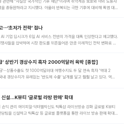
과 관련해 "사실상 국가적인 기후 재난"이라며 취약계층 보호와 야외 노동자
정력을 총동원하라고 지시했다. 아울러 반복되는 극한 기후에 대비해 폭염 대응
영하는 방안도 검토하라고 주문했다. 이 대통령은 이날 폭염·가뭄 대
예고⋯‘초저가 전략’ 접나
 AI 기업 딥시크가 6일 AI 서비스 전반의 가격을 대폭 인상한다고 예고했다.
 경쟁사들을 압박하며 시장 판도를 뒤흔들어온 만큼 이례적인 전략 변화로 평
 이날 공지를 통해 구체적인 인상 폭은 공개하지 않았지만 상당한 수
' 상반기 경상수지 흑자 2000억달러 육박 [종합]
급'⋯상품수출도 첫 1000억달러대 여행수지도 두 달 연속 흑자 '역대 2
국내 경상수지가 유례없는 '반도체 수출' 날개를 달고 훨훨 날고 있다. 역대
경상수지 뿐 아니라 상반기 경상수지 흑자도 2000억달러에 근접하며 사상 최
신설…K뷰티 ‘글로벌 라방 판매’ 확대
터 손익 관리 에이피알·닥터멜락신도 틱톡샵 라이브방송 강화 글로벌 K뷰티
담팀을 신설하고 틱톡샵 등 글로벌 플랫폼을 통한 라이브 방송 판매 확대에
급하는 데서 한발 더 나아가 방송 기획과 상품 구성, 출연자 섭외, 손익