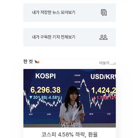
내가 저장한 뉴스 모아보기
내가 구독한 기자 전체보기
한 컷
코스피 4.58% 하락, 환율