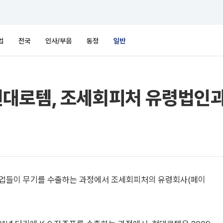
업
전국
인사/부음
동정
일반
대로템, 조세회피처 유령법인과
기업들이 무기를 수출하는 과정에서 조세회피처의 유령회사(페이