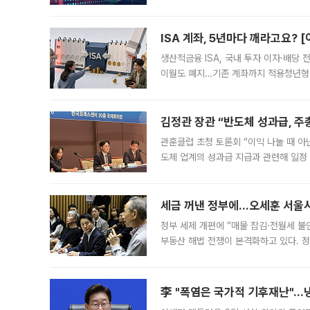
1.81% 내린 6478.75에 출발한 코
다. 이날 오전
ISA 계좌, 5년마다 깨라고요? 
생산적금융 ISA, 국내 투자 이자·배당
이월도 폐지…기존 계좌까지 적용청년형 
는 5년마다 계좌를 해지하라는 건가요?”
편을
김정관 장관 “반도체 성과급, 
관훈클럽 초청 토론회 “이익 나눌 때 아
도체 업계의 성과급 지급과 관련해 일정
최근 상법·자본시장법 개정으로 기업 지
세금 꺼낸 정부에…오세훈 서울시장
정부 세제 개편에 “매물 잠김·전월세 불
부동산 해법 전쟁이 본격화하고 있다. 
드를 꺼내자 서울시는 전·월세 부담만 
李 "폭염은 국가적 기후재난"…냉