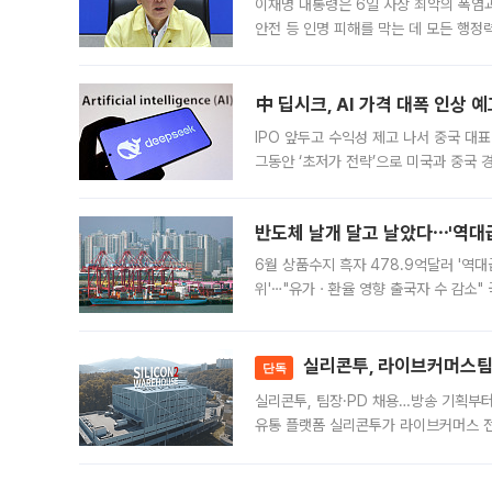
이재명 대통령은 6일 사상 최악의 폭염
안전 등 인명 피해를 막는 데 모든 행
인프라 확충 계획을 내년도 예산안에 반
中 딥시크, AI 가격 대폭 인상 
IPO 앞두고 수익성 제고 나서 중국 대표
그동안 ‘초저가 전략’으로 미국과 중국
가된다. 블룸버그통신에 따르면 딥시크는
반도체 날개 달고 날았다⋯'역대급
6월 상품수지 흑자 478.9억달러 '역대
위'⋯"유가ㆍ환율 영향 출국자 수 감소" 
급 수출 호조가 매달 이어지면서 6월 
대 기
실리콘투, 라이브커머스팀 
단독
실리콘투, 팀장·PD 채용…방송 기획부
유통 플랫폼 실리콘투가 라이브커머스 전
나섰다. 국내 화장품을 해외 유통망에 공