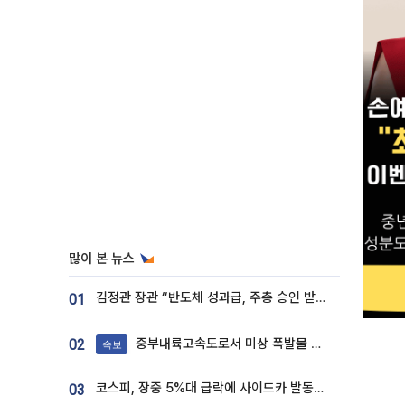
많이 본 뉴스
김정관 장관 “반도체 성과급, 주총 승인 받도록”…상법·자본시장법 개정 시사
01
중부내륙고속도로서 미상 폭발물 발견
02
속보
코스피, 장중 5%대 급락에 사이드카 발동…삼성·SK 동반 폭락
03