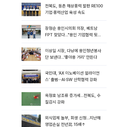
전북도, 동촌 해상풍력 발판 RE100
기업·풍력산업 육성 속도
장정순 용인시의회 의장, 베트남
FPT 찾았다…"용인 기업협력 뒷받
침"
이상일 시장, 다낭에 용인청년봉사
단 보낸다…'좋아용 거리' 만든다
국민대, ‘AX 이노베이션 얼라이언
스’ 출범⋯AI·SW 산학협력 강화
옥정호 남조류 증가세…전북도, 수
질감시 강화
외식업체 놀부, 회생 신청…지난해
영업손실 전년比 15배↑