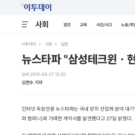
사회
법조
교육
사건/사고
노동/취
이투데이
사회
일반
뉴스타파 "삼성테크윈ㆍ현
입력 2016-04-27 10:20
김면수 기자
인터넷 독립언론 뉴스타파는 국내 방위 산업체 분야 대
퍼 컴퍼니)와 거래한 계약서를 발견했다고 27일 밝혔다.