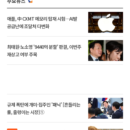
주요뉴스
애플, 中 CXMT 메모리 탑재 시험…AI발
공급난에 조달처 다변화
최태원·노소영 '9440억 분할' 판결, 이번주
재상고 여부 주목
규제 폭탄에 개미·집주인 '패닉' [흔들리는
룰, 출렁이는 시장]①