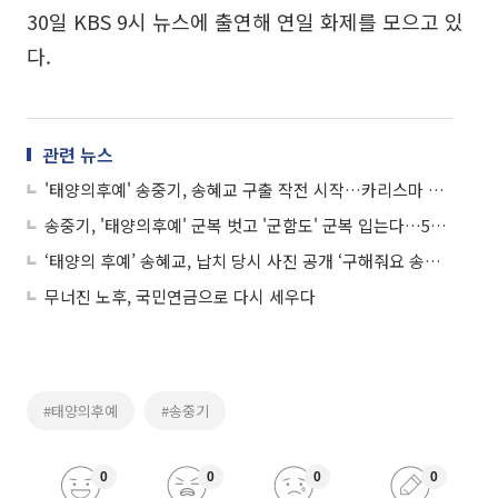
30일 KBS 9시 뉴스에 출연해 연일 화제를 모으고 있
다.
관련 뉴스
'태양의후예' 송중기, 송혜교 구출 작전 시작…카리스마 눈빛 '포착'
송중기, '태양의후예' 군복 벗고 '군함도' 군복 입는다…5월 촬영 스타트
‘태양의 후예’ 송혜교, 납치 당시 사진 공개 ‘구해줘요 송중기’
무너진 노후, 국민연금으로 다시 세우다
#태양의후예
#송중기
0
0
0
0