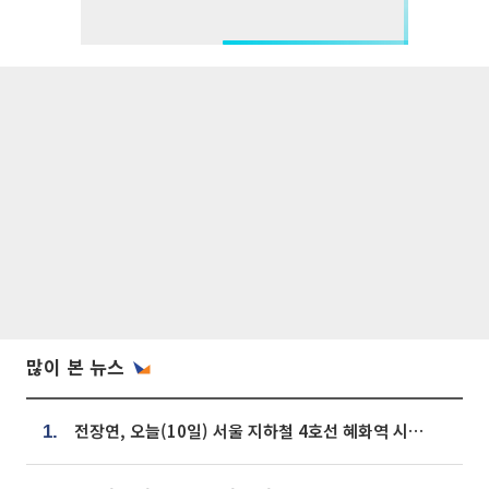
많이 본 뉴스
전장연, 오늘(10일) 서울 지하철 4호선 혜화역 시위…1호선 용산역 무정차
1.