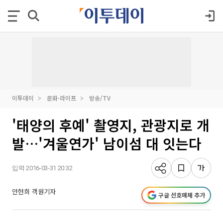
이투데이
문화·라이프
방송/TV
'태양의 후예' 촬영지, 관광지로 개
발…'겨울연가' 남이섬 대 잇는다
입력 2016-03-31 20:32
안현희 객원기자
구글 선호매체 추가