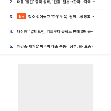
태풍 '돌핀' 중국 상륙, '찬홈' 일본→한국…각국 기상청 예상 경로는?
2.
젖소 섞어놓고 ‘한우 원육’ 팔이...공영홈쇼핑 표기·검증 구멍
단독
3.
대신證 “알테오젠, 키트루다 큐렉스 판매 3배 급증…목표가 41만원 상향”
4.
재건축·재개발 이주비 대출 숨통…정부, HF 보증 신설 추진
5.