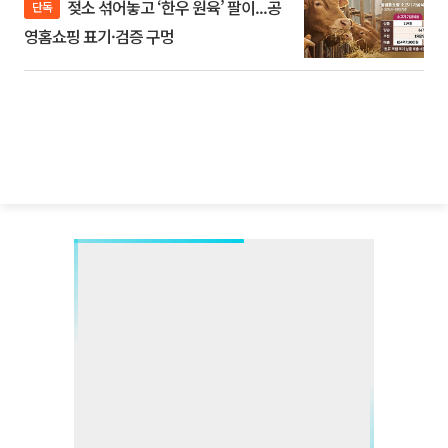
젖소 섞어놓고 ‘한우 원육’ 팔이...공
단독
영홈쇼핑 표기·검증 구멍