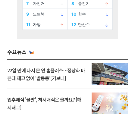
주요뉴스
22일 만에 다시 문 연 홈플러스…정상화 바
쁜데 재고 없어 ‘발동동’[가보니]
입추매직 '불발', 처서매직은 올까요? [해
시태그]