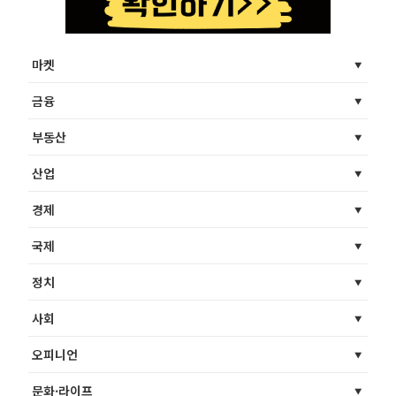
마켓
금융
부동산
산업
경제
국제
정치
사회
오피니언
문화·라이프