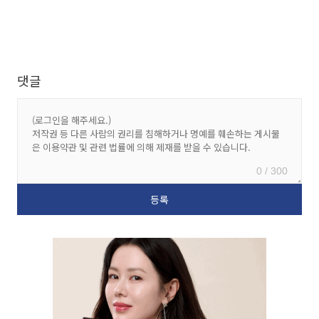
댓글
0 / 300