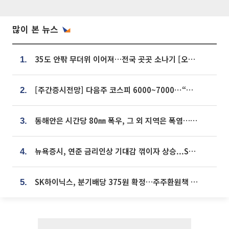
많이 본 뉴스
35도 안팎 무더위 이어져…전국 곳곳 소나기 [오늘 날씨]
1.
[주간증시전망] 다음주 코스피 6000~7000⋯“外人 수급은 정책이 변수”
2.
동해안은 시간당 80㎜ 폭우, 그 외 지역은 폭염…‘극과 극 날씨’
3.
뉴욕증시, 연준 금리인상 기대감 꺾이자 상승...S&P500 사상 최고치 [종합]
4.
SK하이닉스, 분기배당 375원 확정…주주환원책 9월로 앞당겨 발표
5.