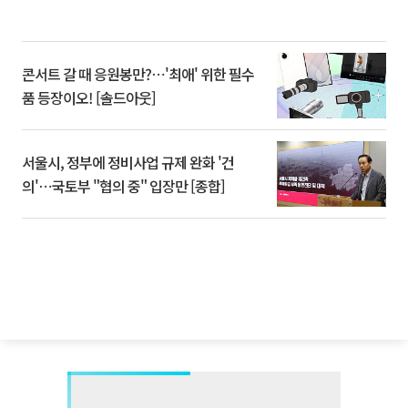
콘서트 갈 때 응원봉만?⋯'최애' 위한 필수
품 등장이오! [솔드아웃]
서울시, 정부에 정비사업 규제 완화 '건
의'⋯국토부 "협의 중" 입장만 [종합]