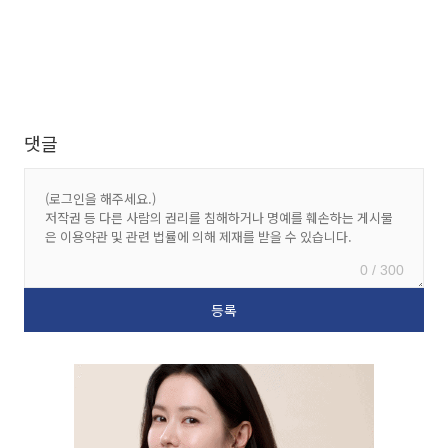
댓글
0 / 300