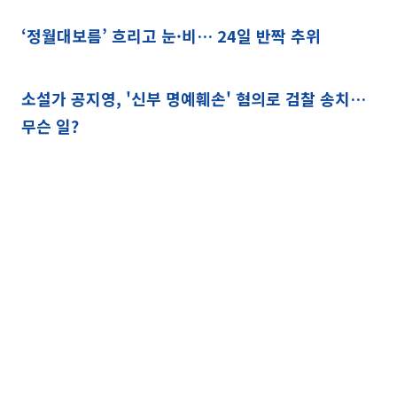
‘정월대보름’ 흐리고 눈·비… 24일 반짝 추위
소설가 공지영, '신부 명예훼손' 혐의로 검찰 송치…
무슨 일?