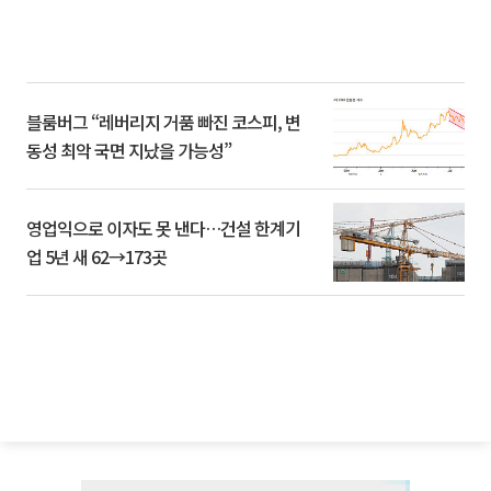
블룸버그 “레버리지 거품 빠진 코스피, 변
동성 최악 국면 지났을 가능성”
영업익으로 이자도 못 낸다…건설 한계기
업 5년 새 62→173곳