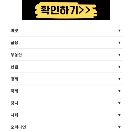
마켓
금융
부동산
산업
경제
국제
정치
사회
오피니언