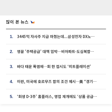
많이 본 뉴스
3445억 자사주 지급 마쳤는데...삼성전자 DX노조, 뒤늦은 '떼쓰기 집회'
1.
영끌 '주택공급' 대책 임박⋯비아파트·도심복합까지 총동원
2.
바다 태운 폭염에…회 한 접시도 ‘히트플레이션’
3.
이란, 미국에 호르무즈 합의 조건 제시…美 “경기 아직 안 끝나” [종합]
4.
‘회생 D-3주’ 홈플러스, 영업 재개에도 ‘상품 공급망’ 복구가 생존 관건
5.