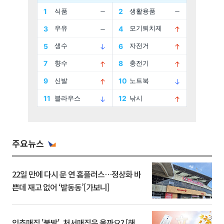
주요뉴스
22일 만에 다시 문 연 홈플러스…정상화 바
쁜데 재고 없어 ‘발동동’[가보니]
입추매직 '불발', 처서매직은 올까요? [해