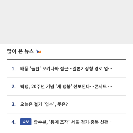
많이 본 뉴스
태풍 '돌핀' 오키나와 접근…일본기상청 경로 업데이트
1.
빅뱅, 20주년 기념 '새 뱅봉' 선보인다⋯콘서트 앞두고 팝업 개최
2.
오늘은 절기 '입추', 뜻은?
3.
합수본, '통계 조작' 서울·경기·충북 선관위 등 추가 압수수색
속보
4.