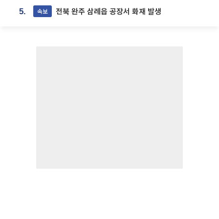
전북 완주 삼례읍 공장서 화재 발생
속보
5.