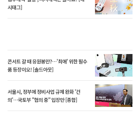
시태그]
콘서트 갈 때 응원봉만?⋯'최애' 위한 필수
품 등장이오! [솔드아웃]
서울시, 정부에 정비사업 규제 완화 '건
의'⋯국토부 "협의 중" 입장만 [종합]