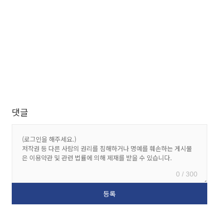
댓글
0 / 300