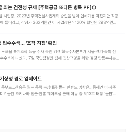
줄 죄는 건전성 규제 [주택공급 또다른 병목 PF]①
발 사업장. 2023년 주택건설사업계획 승인을 받아 인허가를 마쳤지만 착공
에 들어갔고, 감정가 362억원인 이 사업장은 약 20% 할인된 288억원에
 현재는 4차 공매를 위한 조건 협의가 진행 중이다. 수도권의 주요 주거 배
 압수수색… ‘조작 지침’ 확인
와 투표율 통계조작 등을 수사 중인 검경 합동수사본부가 서울·경기·충북 선
 압수수색에 나섰다. 7일 국민참정권 침해 진상규명을 위한 검경 합동수사본
추가 증거 확보를 위해 중앙선관위, 서울시·경기도·충청북도 선관위, 김포시
본기상청 경로 업데이트
국 동부로…찬홈은 일본 동쪽 북상태풍 돌핀 한반도 영향은…동해안 비·제주
디? 돌핀 오키나와 접근·찬홈 웨이크섬 근해 이동 중 제13호 태풍 ‘돌핀’이
 아마미 지방에 접근하고 있다. 돌핀은 오키나와 부근을 지난 뒤 동중국해