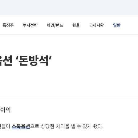
특징주
투자전략
채권/펀드
환율
국제시황
일반
션 ‘돈방석’
가이익
원들이
스톡옵션
으로 상당한 차익을 낼 수 있게 됐다.