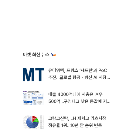
마켓 최신 뉴스
유디엠텍, 프랑스 ‘샤프란’과 PoC
추진…글로벌 항공ㆍ방산 AI 시장
공략
매출 4000억대에 시총은 겨우
500억…구영테크 낮은 몸값에 저가
승계 마무리
코람코신탁, LH 제치고 리츠시장
점유율 1위…10년 만 순위 변동