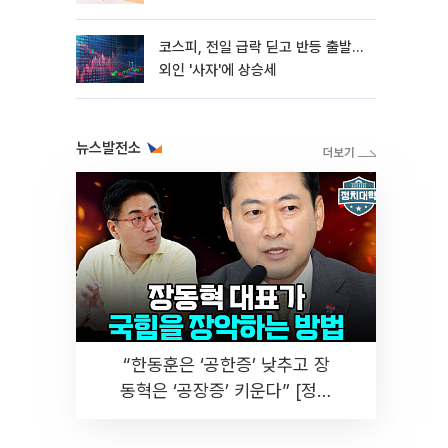
코스피, 전일 급락 딛고 반등 출발…
외인 '사자'에 상승세
뉴스발전소
“한동훈은 ‘공한증’ 낮추고 장
동혁은 ‘공장증’ 키운다” [정치
대학]