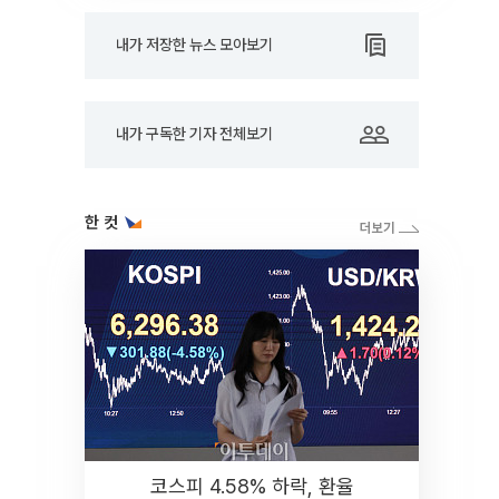
내가 저장한 뉴스 모아보기
내가 구독한 기자 전체보기
한 컷
코스피 4.58% 하락, 환율