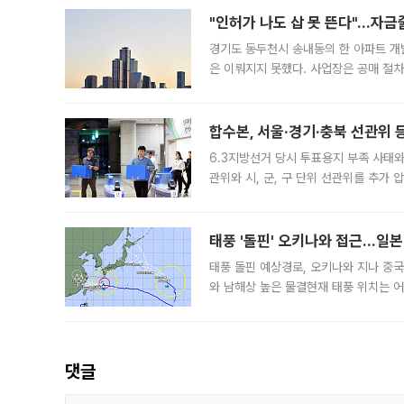
"인허가 나도 삽 못 뜬다"…자금
경기도 동두천시 송내동의 한 아파트 개
은 이뤄지지 못했다. 사업장은 공매 절차
3차 공매까지 진행됐으나 모두 유찰됐다.
후
합수본, 서울·경기·충북 선관위 등
6.3지방선거 당시 투표용지 부족 사태
관위와 시, 군, 구 단위 선관위를 추가
부(김태훈 서울중앙지검 3차장검사)는 
태풍 '돌핀' 오키나와 접근…일
태풍 돌핀 예상경로, 오키나와 지나 중
와 남해상 높은 물결현재 태풍 위치는 어
강한 세력을 유지한 채 일본 오키나와와
댓글