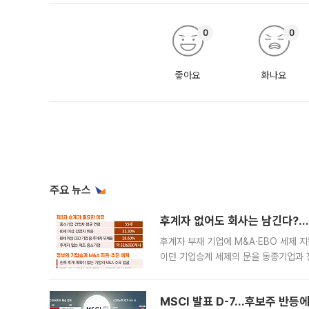
0
0
좋아요
화나요
주요 뉴스
후계자 없어도 회사는 남긴다?…‘
후계자 부재 기업에 M&A·EBO 세제 
이던 기업승계 세제의 문을 동종기업과 
대신 M&A나 임직원 인수(EBO)를 통
늘
MSCI 발표 D-7…후보주 반등