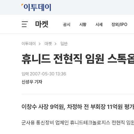
마켓
공시
시황
시세
장외/IPO
이투데이
마켓
일반
휴니드 전현직 임원 스톡옵
입력 2007-05-30 13:36
신성우 기자
이창수 사장 9억원, 차정하 전 부회장 11억원 평
군사용 통신장비 업체인 휴니드테크놀로지스 전현직 임