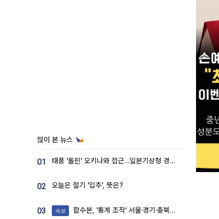
많이 본 뉴스
태풍 '돌핀' 오키나와 접근…일본기상청 경로 업데이트
01
오늘은 절기 '입추', 뜻은?
02
합수본, '통계 조작' 서울·경기·충북 선관위 등 추가 압수수색
03
속보