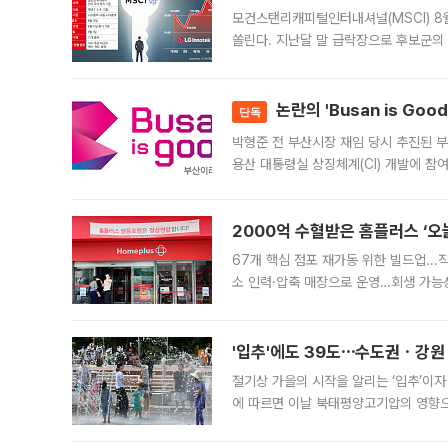
모건스탠리캐피털인터내셔널(MSCI) 8
쏠린다. 지난달 말 급락장으로 후보군의
가능성과 지수 추종 자금 유입 기대가 
논란의 'Busan is Go
단독
박형준 전 부산시장 재임 당시 추진된 부산
용산 대통령실 상징체계(CI) 개발에 참
도시브랜드 사업이 공개 이후 시민 공감
2000억 수혈받은 홈플러스 ‘오늘
67개 핵심 점포 재가동 위한 빌드업..
소 인력·압축 매장으로 운영…회생 가능성
영업을 시작한다. 핵심 점포 67개에는 
'입추'에도 39도⋯수도권ㆍ강원
절기상 가을의 시작을 알리는 ‘입추’이자
에 따르면 이날 북태평양고기압의 영향으
도, 낮 최고기온은 31~39도로, 전국