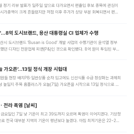
월 정기 리뷰 발표가 일주일 앞으로 다가오면서 편출입 후보 종목에 관심이
 시가총액이 크게 흔들렸지만 저점 이후 주가가 상당 부분 회복되면서 편입
다시 부각되고 있다. 7일 금융투자업계에 따르면 MSCI는 한국시간으로 오는
od'…8억 도시브랜드, 용산 대통령실 CI 업체가 수행
시 도시브랜드 ‘Busan is Good’ 개발 사업의 수행기관이 윤석열 정부
여했던 디자인 전문업체 피앤(P&)인 것으로 확인됐다. 8억 원이 투입된 부산
 부족과 디자인 정체성 논란에 휩싸였던 만큼, 사업 선정 과정과 결과물에
 가오픈’...13일 정식 개장 시험대
.직원들 현장 배치PB·일반상품 순차 입고에도 신선식품 수급 정상화는 과제최
 높일지 주목 홈플러스가 오늘(7일) 가오픈을 시작으로 13일 정식으로 재
직원들이 현장 배치되고, PB 상품과 함께 일반 상품 납품도 순차적으로 진행
ㆍ전라 폭염 [날씨]
 금요일인 7일 낮 기온이 최고 39도까지 오르며 폭염이 이어지겠다. 기상청
로 전국 대부분 지역의 기온이 평년보다 높겠다. 아침 최저기온은 22~27
 대부분 지역에 폭염특보가 발효된 가운데 최고체감온도는 35도 안팎까지 올라