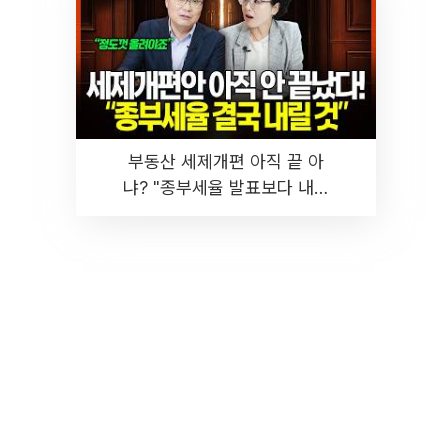
부동산 세제개편 아직 끝 아
냐? "종부세율 발표보다 내릴
것" 장기거주·양도세 전망 I 집
땅지성 I 김인만, 진미윤