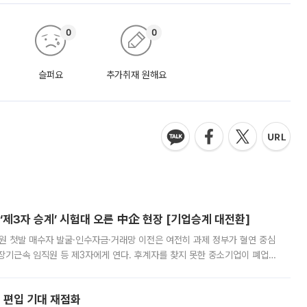
0
0
슬퍼요
추가취재 원해요
제3자 승계’ 시험대 오른 中企 현장 [기업승계 대전환]
지원 첫발 매수자 발굴·인수자금·거래망 이전은 여전히 과제 정부가 혈연 중심
장기근속 임직원 등 제3자에게 연다. 후계자를 찾지 못한 중소기업이 폐업
해 기술과 일자리를 남기도록 하겠다는 취지다. 다만 세금 감면만으로 거래를
에 편입 기대 재점화