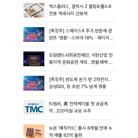
엑스플러스, 갤럭시 Z 플립8·폴드8
전용 액세서리 선보여
[특징주] 스페이스X 주가 반등에 관
련주 ‘껑충’⋯스피어 18%ㆍ에이치
브이엠 12%↑
강원랜드사회공헌재단, 석탄산업 전
환지역 문화공연 개최…영월·태백·삼
척서 3회
[특징주] 반도체 온기 탄 2차전지...
삼성SDI, 장 초반 7% 넘게 껑충
티엠씨, 美 전력케이블 첫 공급계
약…220억원 규모 수주
뉴온 ‘매직키드’, 출시 8개월 만에 누
적 매출 62억 돌파