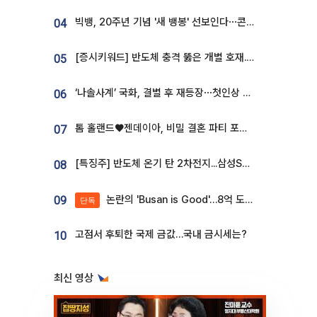
빅뱅, 20주년 기념 '새 뱅봉' 선보인다⋯콘서트 앞두고 팝업 개최
04
[증시키워드] 반도체 충격 뚫은 개별 호재...포스코퓨처엠·에코프로·한화솔루션 '눈길'
05
‘나솔사계’ 국화, 결별 후 재등장⋯첫인상 투표 휩쓸고 ‘인기녀’ 등극
06
톰 홀랜드♥젠데이아, 비밀 결혼 파티 포착⋯호텔 대관비만 9억
07
[특징주] 반도체 온기 탄 2차전지...삼성SDI, 장 초반 7% 넘게 껑충
08
논란의 'Busan is Good'…8억 도시브랜드, 용산 대통령실 CI 업체가 수행
09
단독
고점서 후퇴한 국제 금값…국내 금시세는?
10
최신 영상