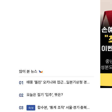
많이 본 뉴스
태풍 '돌핀' 오키나와 접근…일본기상청 경로 업데이트
01
오늘은 절기 '입추', 뜻은?
02
합수본, '통계 조작' 서울·경기·충북 선관위 등 추가 압수수색
03
속보