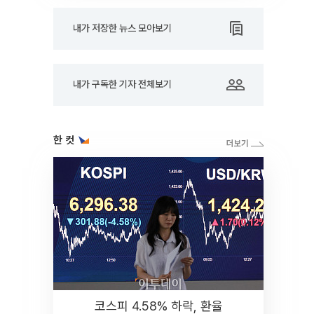
내가 저장한 뉴스 모아보기
내가 구독한 기자 전체보기
한 컷
코스피 4.58% 하락, 환율