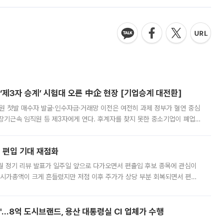
제3자 승계’ 시험대 오른 中企 현장 [기업승계 대전환]
지원 첫발 매수자 발굴·인수자금·거래망 이전은 여전히 과제 정부가 혈연 중심
장기근속 임직원 등 제3자에게 연다. 후계자를 찾지 못한 중소기업이 폐업
해 기술과 일자리를 남기도록 하겠다는 취지다. 다만 세금 감면만으로 거래를
에 편입 기대 재점화
월 정기 리뷰 발표가 일주일 앞으로 다가오면서 편출입 후보 종목에 관심이
 시가총액이 크게 흔들렸지만 저점 이후 주가가 상당 부분 회복되면서 편입
다시 부각되고 있다. 7일 금융투자업계에 따르면 MSCI는 한국시간으로 오는
od'…8억 도시브랜드, 용산 대통령실 CI 업체가 수행