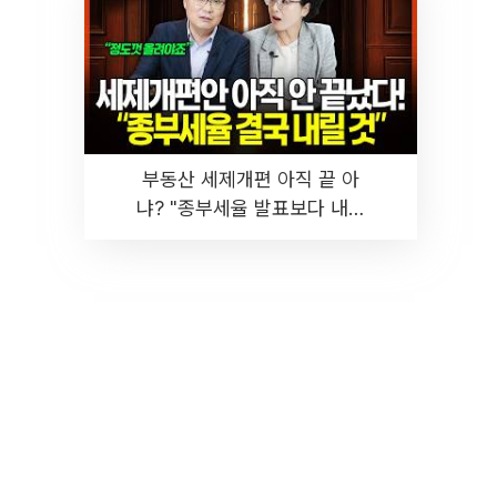
부동산 세제개편 아직 끝 아
냐? "종부세율 발표보다 내릴
것" 장기거주·양도세 전망 I 집
땅지성 I 김인만, 진미윤