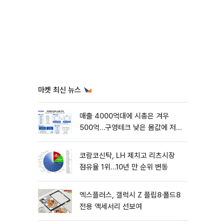
마켓 최신 뉴스
매출 4000억대에 시총은 겨우
500억…구영테크 낮은 몸값에 저가
승계 마무리
코람코신탁, LH 제치고 리츠시장
점유율 1위…10년 만 순위 변동
엑스플러스, 갤럭시 Z 플립8·폴드8
전용 액세서리 선보여