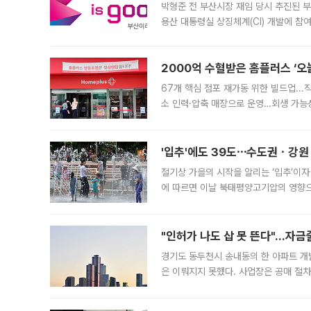
박형준 전 부산시장 재임 당시 추진된 부산
용산 대통령실 상징체계(CI) 개발에 참
도시브랜드 사업이 공개 이후 시민 공감
2000억 수혈받은 홈플러스 ‘오늘
67개 핵심 점포 재가동 위한 빌드업..
소 인력·압축 매장으로 운영…회생 가능성
영업을 시작한다. 핵심 점포 67개에는 
'입추'에도 39도⋯수도권ㆍ강원
절기상 가을의 시작을 알리는 ‘입추’이자
에 따르면 이날 북태평양고기압의 영향으
도, 낮 최고기온은 31~39도로, 전국
"인허가 나도 삽 못 뜬다"…자금
경기도 동두천시 송내동의 한 아파트 개
은 이뤄지지 못했다. 사업장은 공매 절차
3차 공매까지 진행됐으나 모두 유찰됐다.
후