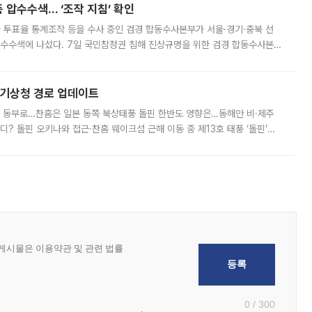
 압수수색… ‘조작 지침’ 확인
와 투표율 통계조작 등을 수사 중인 검경 합동수사본부가 서울·경기·충북 선
 압수수색에 나섰다. 7일 국민참정권 침해 진상규명을 위한 검경 합동수사본
추가 증거 확보를 위해 중앙선관위, 서울시·경기도·충청북도 선관위, 김포시
본기상청 경로 업데이트
국 동부로…찬홈은 일본 동쪽 북상태풍 돌핀 한반도 영향은…동해안 비·제주
디? 돌핀 오키나와 접근·찬홈 웨이크섬 근해 이동 중 제13호 태풍 ‘돌핀’이
 아마미 지방에 접근하고 있다. 돌핀은 오키나와 부근을 지난 뒤 동중국해
0 / 300