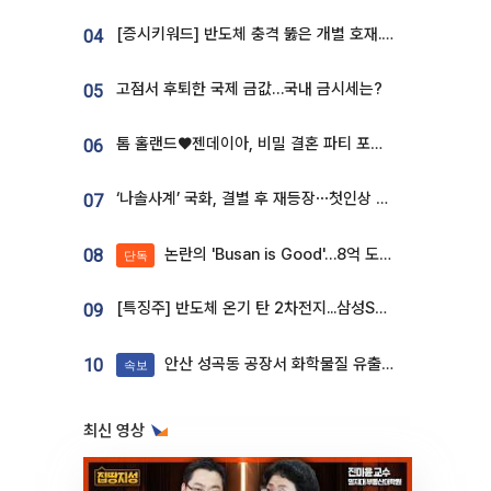
[증시키워드] 반도체 충격 뚫은 개별 호재...포스코퓨처엠·에코프로·한화솔루션 '눈길'
04
고점서 후퇴한 국제 금값…국내 금시세는?
05
톰 홀랜드♥젠데이아, 비밀 결혼 파티 포착⋯호텔 대관비만 9억
06
‘나솔사계’ 국화, 결별 후 재등장⋯첫인상 투표 휩쓸고 ‘인기녀’ 등극
07
논란의 'Busan is Good'…8억 도시브랜드, 용산 대통령실 CI 업체가 수행
08
단독
[특징주] 반도체 온기 탄 2차전지...삼성SDI, 장 초반 7% 넘게 껑충
09
안산 성곡동 공장서 화학물질 유출 사고 발생
10
속보
최신 영상