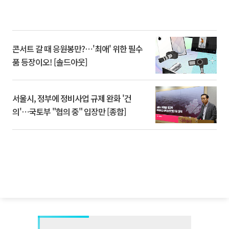
콘서트 갈 때 응원봉만?⋯'최애' 위한 필수
품 등장이오! [솔드아웃]
서울시, 정부에 정비사업 규제 완화 '건
의'⋯국토부 "협의 중" 입장만 [종합]