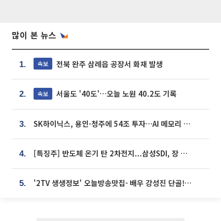
많이 본 뉴스
전북 완주 삼례읍 공장서 화재 발생
속보
1.
서울도 '40도'…오늘 노원 40.2도 기록
속보
2.
SK하이닉스, 용인·청주에 54조 투자…AI 메모리 생산기지 키운다
3.
[특징주] 반도체 온기 탄 2차전지...삼성SDI, 장 초반 7% 넘게 껑충
4.
'2TV 생생정보' 오늘방송맛집- 배우 강성진 단골! 쌀국수ㆍ푸팟퐁 커리 맛집 '블○○○'
5.