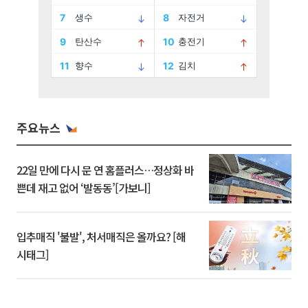
주요뉴스
22일 만에 다시 문 연 홈플러스…정상화 바
쁜데 재고 없어 ‘발동동’[가보니]
입추매직 '불발', 처서매직은 올까요? [해
시태그]