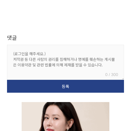
댓글
0 / 300