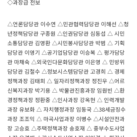
◇과장급 전보
△언론담당관 이수연 △민관협력담당관 이해선 △청
년정책담당관 구종원 △인권담당관 심동섭 △ 시민
소통담당관 김영환 △시민봉사담당관 박범 △ 기획
담당관 이영기 △공기업담당관 이승복 △ 평가담당
관 마채숙 △외국인다문화담당관 이은영 △ 민방위
담당관 김철수 △정보시스템담당관 고경희 △ 경제
정책과장 김태희 △ 일자리정책과장 정진우 △어르
신복지과장 박기용 △ 박물관진흥과장 임원빈 △환
경정책과장 정환중 △인사과장 강옥현 △ 인력개발
과장 유보화 △ 자치행정과장 임동국 △38세금징수
과장 조조익 △ 마곡사업과장 이병수 △시설안전과
장 고승효 △주택정책과장 송호재 △ 중부수도사업