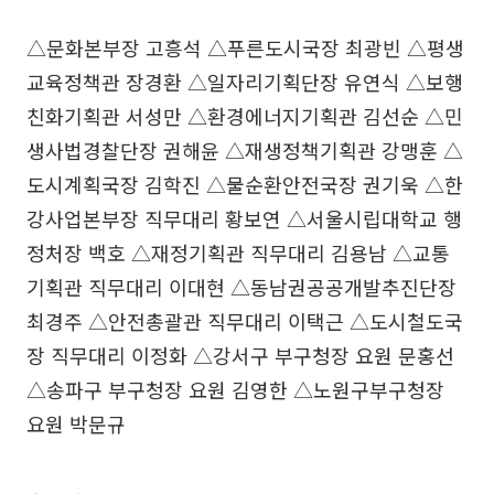
△문화본부장 고흥석 △푸른도시국장 최광빈 △평생
교육정책관 장경환 △일자리기획단장 유연식 △보행
친화기획관 서성만 △환경에너지기획관 김선순 △민
생사법경찰단장 권해윤 △재생정책기획관 강맹훈 △
도시계획국장 김학진 △물순환안전국장 권기욱 △한
강사업본부장 직무대리 황보연 △서울시립대학교 행
정처장 백호 △재정기획관 직무대리 김용남 △교통
기획관 직무대리 이대현 △동남권공공개발추진단장
최경주 △안전총괄관 직무대리 이택근 △도시철도국
장 직무대리 이정화 △강서구 부구청장 요원 문홍선
△송파구 부구청장 요원 김영한 △노원구부구청장
요원 박문규