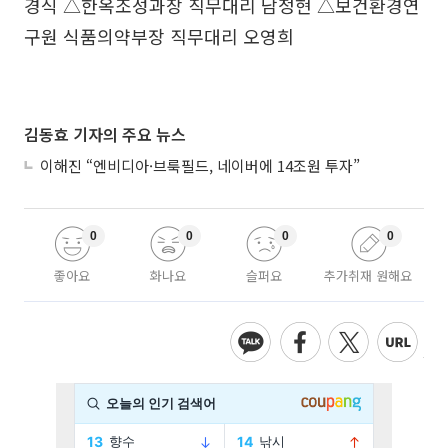
경식 △한옥조성과장 직무대리 남정현 △보건환경연
구원 식품의약부장 직무대리 오영희
김동효 기자의 주요 뉴스
이해진 “엔비디아·브룩필드, 네이버에 14조원 투자”
0
0
0
0
좋아요
화나요
슬퍼요
추가취재 원해요