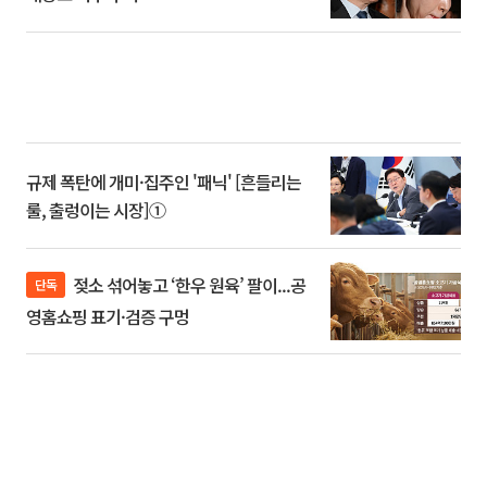
규제 폭탄에 개미·집주인 '패닉' [흔들리는
룰, 출렁이는 시장]①
젖소 섞어놓고 ‘한우 원육’ 팔이...공
단독
영홈쇼핑 표기·검증 구멍