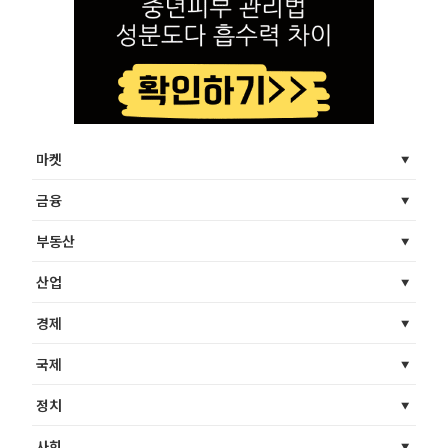
마켓
금융
부동산
산업
경제
국제
정치
사회