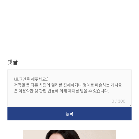
댓글
0 / 300