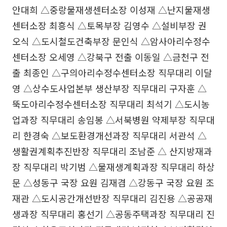
안대희 △중랑물재생센터소장 이성재 △난지물재생
센터소장 최흥식 △토목부장 김영수 △설비부장 권
오식 △도시철도건축부장 문인식 △암사아리수정수
센터소장 오세영 △강북구 전출 이동일 △금천구 전
출 최종인 △구의아리수정수센터소장 직무대리 이달
영 △상수도사업본부 생산부장 직무대리 구자훈 △
뚝도아리수정수센터소장 직무대리 최석기 △도시농
업과장 직무대리 송임봉 △서북병원 약제부장 직무대
리 한경숙 △보도환경개선과장 직무대리 서관석 △
생활권계획추진반장 직무대리 조남준 △ 산지방재과
장 직무대리 박기범 △물재생계획과장 직무대리 하상
문 △성동구 국장 요원 김재겸 △강동구 국장 요원 조
재관 △도시공간개선반장 직무대리 김진용 △공공재
생과장 직무대리 홍선기 △공동주택과장 직무대리 진