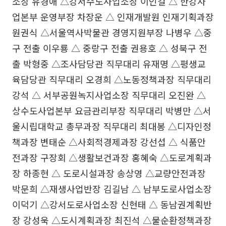
소장 유경애 △강서수도사업소장 이인걸 △ 한강사
업본부 운영부장 차장운 △ 인재개발원 인재기획과장
원권식 △서울역사박물관 경영지원부장 나병우 △중
구 전출 이우룡 △ 중랑구 전출 권용호 △ 성북구 전
출 박형중 △조사담당관 직무대리 유재명 △평생교
육담당관 직무대리 오경희 △노동정책과장 직무대리
강석 △ 서부공원녹지사업소장 직무대리 오진완 △
상수도사업본부 요금관리부장 직무대리 박병만 △서
울시립대학교 총무과장 직무대리 최대봉 △디자인정
책과장 변태순 △사회적경제과장 강선섭 △ 식품안
전과장 구장회 △생활보건과장 홍혜숙 △도로계획과
장 하종현 △ 도로시설과장 송상영 △교량안전과장
박문희 △재생사업반장 김길남 △ 남부도로사업소장
이덕기 △강서도로사업소장 신현태 △ 동남권계획반
장 강성욱 △도시계획과장 최진석 △물순환정책과장