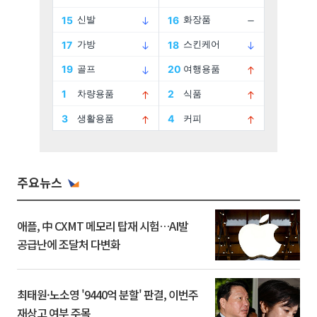
주요뉴스
애플, 中 CXMT 메모리 탑재 시험…AI발
공급난에 조달처 다변화
최태원·노소영 '9440억 분할' 판결, 이번주
재상고 여부 주목