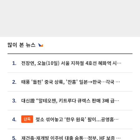
많이 본 뉴스
전장연, 오늘(10일) 서울 지하철 4호선 혜화역 시위…1호선 용산역 무정차
1.
태풍 '돌핀' 중국 상륙, '찬홈' 일본→한국…각국 기상청 예상 경로는?
2.
대신證 “알테오젠, 키트루다 큐렉스 판매 3배 급증…목표가 41만원 상향”
3.
젖소 섞어놓고 ‘한우 원육’ 팔이...공영홈쇼핑 표기·검증 구멍
단독
4.
재건축·재개발 이주비 대출 숨통…정부, HF 보증 신설 추진
5.