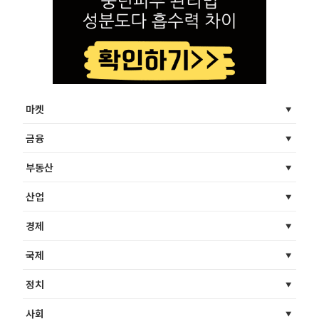
마켓
금융
부동산
산업
경제
국제
정치
사회