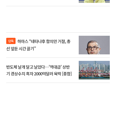
하마스 “네타냐후 합의안 거절, 총
단독
선 앞둔 시간 끌기”
반도체 날개 달고 날았다⋯'역대급' 상반
기 경상수지 흑자 2000억달러 육박 [종합]