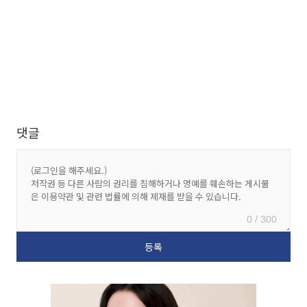
댓글
0 / 300