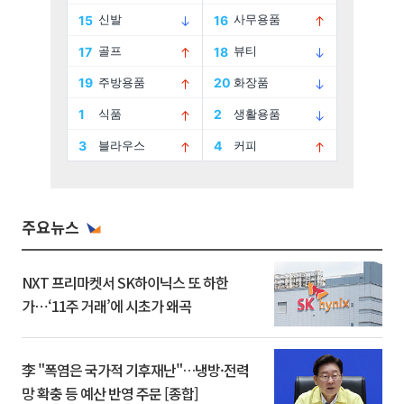
주요뉴스
NXT 프리마켓서 SK하이닉스 또 하한
가⋯‘11주 거래’에 시초가 왜곡
李 "폭염은 국가적 기후재난"…냉방·전력
망 확충 등 예산 반영 주문 [종합]