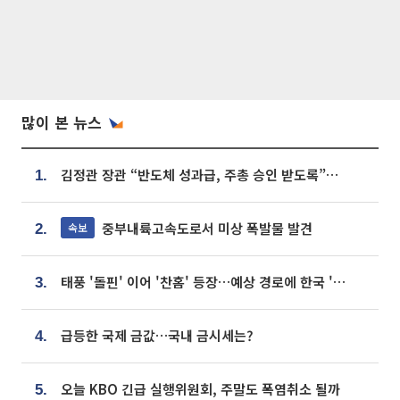
많이 본 뉴스
김정관 장관 “반도체 성과급, 주총 승인 받도록”…상법·자본시장법 개정 시사
1.
중부내륙고속도로서 미상 폭발물 발견
속보
2.
태풍 '돌핀' 이어 '찬홈' 등장…예상 경로에 한국 '한숨'
3.
급등한 국제 금값…국내 금시세는?
4.
오늘 KBO 긴급 실행위원회, 주말도 폭염취소 될까
5.