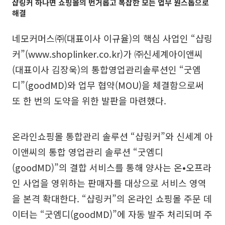
샵링커 하나면 쇼핑몰의 번거롭고 복잡한 모든 업무 원스톱으로
해결
네모커머스㈜(대표이사 이규율)의 핵심 사업인 “샵링
커”(www.shoplinker.co.kr)가 ㈜신세계아이앤씨
(대표이사 김장욱)의 통합영업관리솔루션인 “굿엠
디”(goodMD)와 업무 협약(MOU)을 체결함으로써
또 한 번의 도약을 위한 발판을 마련했다.
온라인쇼핑몰 통합관리 솔루션 “샵링커”와 신세계 아
이앤씨의 통합 영업관리 솔루션 “굿엠디
(goodMD)”의 결합 서비스를 통해 양사는 온•오프라
인 사업을 영위하는 판매자를 대상으로 서비스 영역
을 본격 확대한다. “샵링커”의 온라인 쇼핑몰 주문 데
이터는 “굿엠디(goodMD)”에 자동 발주 처리되며 주