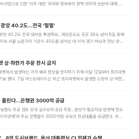
비사업으로 인한 '이주 대란' 우려와 정부와의 정책 엇박자 논란에 대해 정
실장은 2031년까지 31만 가구 착공 목표에 차질이 없다는 입장이나,
·광양 40.2도…전국 '펄펄'
·광양 40.2도 전국 대부분 폭염특보…체감온도도 곳곳 38도 넘어 8일 동해
지속 서울 노원구의 기온이 40도를 넘어선 데 이어 경기 하남과 전남 광양
. 전국 대부분 지역에 폭염특보가 내려진 가운데 곳곳에서 39~40도 안팎
켓 상·하한가 주문 한시 금지
마켓에서 발생하는 가격 왜곡 현상을 방지하기 위해 이달 12일부터 프리마켓
기로 했다. 7일 넥스트레이드는 최근 프리마켓에서 발생한 소량의 상·하한
, 주문 오류로 인한 가격 급등락을 최소화하기 위한 비상 대응방안을 발표
 풀린다…은행권 3000억 공급
리·농협도 취급 검토 당국 실수요자 공급 주문…분양가·필요자금 반영해 한도
에이치방배’에 주요 은행들이 3000억원 규모의 잔금대출을 공급한다. 우리
하고 있어 향후 공급 규모가 늘어날 전망이다. 7일 금융권에 따르면 KB국
od'…8억 도시브랜드, 용산 대통령실 CI 업체가 수행