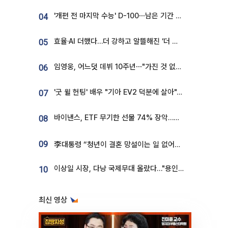
'개편 전 마지막 수능' D-100⋯남은 기간 성적 올릴 전략은
04
효율·AI 더했다…더 강하고 알뜰해진 ‘더 뉴 그랜저 하이브리드’ [ET의 모빌리티]
05
임영웅, 어느덧 데뷔 10주년⋯"가진 것 없던 시절, 내 앞엔 20명의 팬뿐"
06
'굿 윌 헌팅' 배우 "기아 EV2 덕분에 살아"…교통사고 후 안전성 극찬
07
바이낸스, ETF 무기한 선물 74% 장악…한국 레버리지 ETF 거래 급증 [e가상자산]
08
09
李대통령 “청년이 결혼 망설이는 일 없어야...제도상 불이익 조사”
이상일 시장, 다낭 국제무대 올랐다…"용인, 세계 최대 반도체 도시 된다"
10
최신 영상