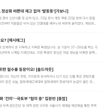
…정상화 바쁜데 재고 없어 ‘발동동’[가보니]
준비 신선식품 등 순차 입고…13일 정식 개장 목표 22일 만에 다시 문을
오전부터 직원들은 비어 있는 진열대를 채우느라 바쁘게 움직였다. 계란과
리를 잡기 시작했지만, 매장 곳곳엔 여전히 텅 빈 매대가 먼저 눈에 들어왔
까요? [해시태그]
’의 단계까지 온 지독하고 지독한 폭염입니다. 낮 기온이 37~39도를 찍는 극
 선선하게 느껴질 지경인데요. 이번 폭염의 중심은 처음 영남을 비롯한 동쪽
 북서풍이 산맥을 넘어 영남 쪽으로 내려오면서 뜨겁고 건조해졌는데요.
 위한 필수품 등장이오! [솔드아웃]
합니다. 자신의 취향, 가치관과 유사하거나 인기 있는 인물 혹은 콘텐츠를
'가 자리 잡은 오늘, 잘파세대(Z세대와 알파세대의 합성어)의 눈길이 쏠린 곳은
리는 공연장. 응원봉만큼이나 눈에 띄는 게 있습니다. 공연이 시작되기
 '건의'⋯국토부 "협의 중" 입장만 [종합]
급 부족 원인진단 및 대책 관련 브리핑 서울시가 재개발·재건축을 통한 주택