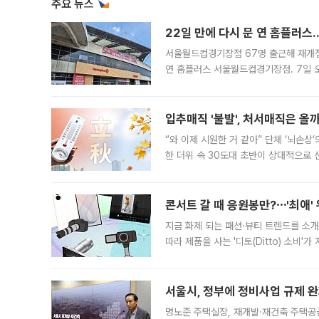
주요 뉴스
22일 만에 다시 문 연 홈플러스
서울월드컵경기장점 67명 출근해 재개점 
연 홈플러스 서울월드컵경기장점. 7일 
우유, 과일 같은 신선식품이 차근차근 자
입추매직 '불발', 처서매직은 올
“와 이제 시원한 거 같아” 단체 ‘뇌손상
한 더위 속 30도대 초반이 상대적으로
지역에 있었습니다. 7월 말에는 서풍과
콘서트 갈 때 응원봉만?⋯'최애'
지금 화제 되는 패션·뷰티 트렌드를 소개
따라 제품을 사는 '디토(Ditto) 소비
어디일까요? 아이돌 콘서트 시작을 기다
서울시, 정부에 정비사업 규제 완화
명노준 주택실장, 재개발·재건축 주택공