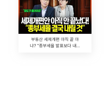
부동산 세제개편 아직 끝 아
냐? "종부세율 발표보다 내릴
것" 장기거주·양도세 전망 I 집
땅지성 I 김인만, 진미윤