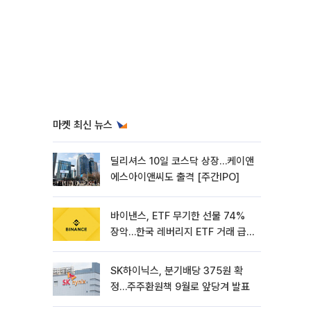
마켓 최신 뉴스
딜리셔스 10일 코스닥 상장…케이앤
에스아이앤씨도 출격 [주간IPO]
바이낸스, ETF 무기한 선물 74%
장악…한국 레버리지 ETF 거래 급
증 [e가상자산]
SK하이닉스, 분기배당 375원 확
정…주주환원책 9월로 앞당겨 발표