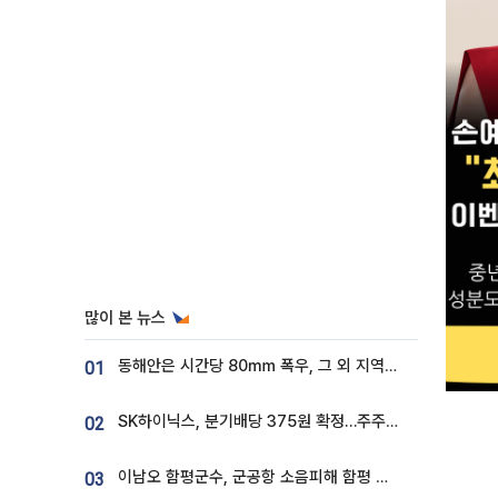
많이 본 뉴스
동해안은 시간당 80㎜ 폭우, 그 외 지역은 폭염…‘극과 극 날씨’
01
SK하이닉스, 분기배당 375원 확정…주주환원책 9월로 앞당겨 발표
02
이남오 함평군수, 군공항 소음피해 함평 보상 요구
03