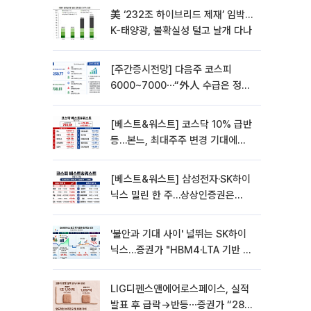
美 ‘232조 하이브리드 제재’ 임박…
K-태양광, 불확실성 털고 날개 다나
[주간증시전망] 다음주 코스피
6000~7000⋯“外人 수급은 정책
이 변수”
[베스트&워스트] 코스닥 10% 급반
등…본느, 최대주주 변경 기대에
270% 폭등
[베스트&워스트] 삼성전자·SK하이
닉스 밀린 한 주…상상인증권은
85% 급등
'불안과 기대 사이' 널뛰는 SK하이
닉스…증권가 "HBM4·LTA 기반 펀
터멘털 견고"
LIG디펜스앤에어로스페이스, 실적
발표 후 급락→반등⋯증권가 “28년