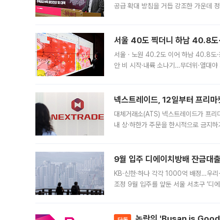
공급 확대 방침을 거듭 강조한 가운데 정
면 반박하고 나섰다. 명노준 서울시 주택
서울 40도 찍더니 하남 40.8도
서울ㆍ노원 40.2도 이어 하남 40.8도
안 비 시작·내륙 소나기…무더위·열대야 
에서도 40도를 웃도는 기온이 관측됐다
의 극심한
넥스트레이드, 12일부터 프리마
대체거래소(ATS) 넥스트레이드가 프리
내 상·하한가 주문을 한시적으로 금지하
가 체결 사례와 관련해 설명자료를 내고
9월 입주 디에이치방배 잔금대출
KB·신한·하나 각각 1000억 배정…우
조정 9월 입주를 앞둔 서울 서초구 ‘디
은행과 NH농협은행도 대출 취급을 검토
민은행
논란의 'Busan is Go
단독