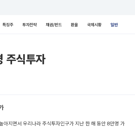
특징주
투자전략
채권/펀드
환율
국제시황
일반
명 주식투자
가
높아지면서 우리나라 주식투자인구가 지난 한 해 동안 8만명 가