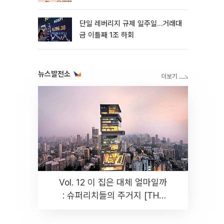
까지 튼튼”
단일 레버리지 규제 일주일…거래대
금 이틀째 1조 하회
뉴스발전소
Vol. 12 이 집은 대체 얼마일까
: 슈퍼리치들의 주거지 [THE
RARE]