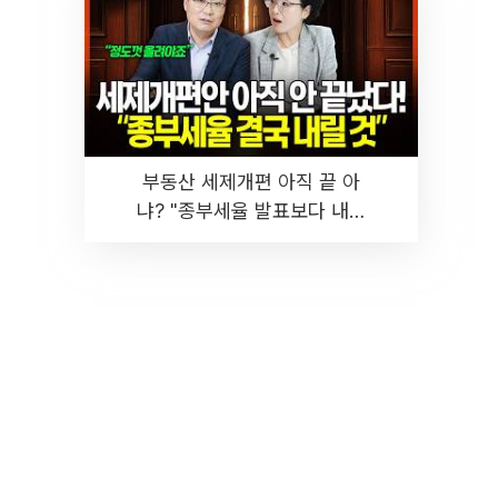
부동산 세제개편 아직 끝 아
냐? "종부세율 발표보다 내릴
것" 장기거주·양도세 전망 I 집
땅지성 I 김인만, 진미윤