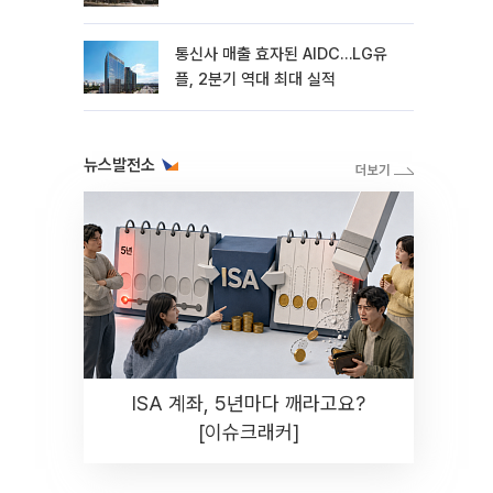
통신사 매출 효자된 AIDC…LG유
플, 2분기 역대 최대 실적
뉴스발전소
ISA 계좌, 5년마다 깨라고요?
[이슈크래커]