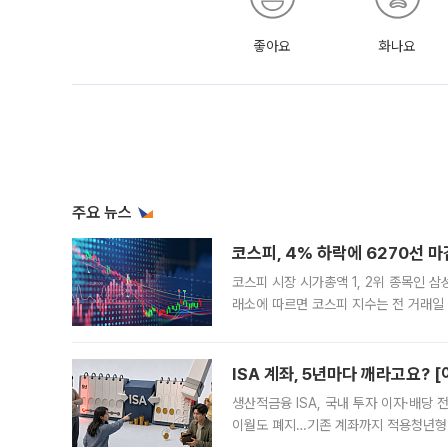
좋아요
화나요
주요 뉴스
코스피, 4% 하락에 6270선 마
코스피 시장 시가총액 1, 2위 종목인 
래소에 따르면 코스피 지수는 전 거래일 대
1.81% 내린 6478.75에 출발한 코
다. 이날 오전
ISA 계좌, 5년마다 깨라고요? 
생산적금융 ISA, 국내 투자 이자·배당
이월도 폐지…기존 계좌까지 적용청년형 
는 5년마다 계좌를 해지하라는 건가요?”