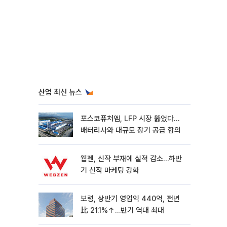
산업 최신 뉴스
포스코퓨처엠, LFP 시장 뚫었다…
배터리사와 대규모 장기 공급 합의
웹젠, 신작 부재에 실적 감소…하반
기 신작 마케팅 강화
보령, 상반기 영업익 440억, 전년
比 21.1%↑…반기 역대 최대