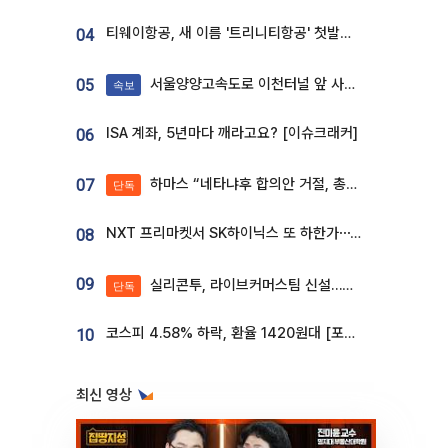
티웨이항공, 새 이름 '트리니티항공' 첫발…SSC 전략 본격화
04
서울양양고속도로 이천터널 앞 사고 발생
05
속보
ISA 계좌, 5년마다 깨라고요? [이슈크래커]
06
하마스 “네타냐후 합의안 거절, 총선 앞두고 시간 끌기”
07
단독
NXT 프리마켓서 SK하이닉스 또 하한가⋯‘11주 거래’에 시초가 왜곡
08
09
실리콘투, 라이브커머스팀 신설…K뷰티 ‘글로벌 판매망’ 확대[K뷰티 라방戰]
단독
코스피 4.58% 하락, 환율 1420원대 [포토]
10
최신 영상