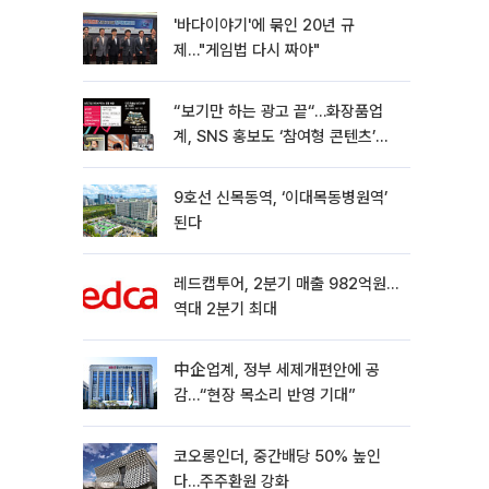
'바다이야기'에 묶인 20년 규
제…"게임법 다시 짜야"
“보기만 하는 광고 끝“…화장품업
계, SNS 홍보도 ‘참여형 콘텐츠’로
변모[K뷰티 라방戰]
9호선 신목동역, ‘이대목동병원역’
된다
레드캡투어, 2분기 매출 982억원…
역대 2분기 최대
中企업계, 정부 세제개편안에 공
감…“현장 목소리 반영 기대”
코오롱인더, 중간배당 50% 높인
다…주주환원 강화