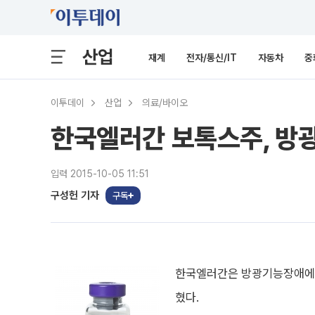
산업
재계
전자/통신/IT
자동차
중
이투데이
산업
의료/바이오
한국엘러간 보톡스주, 방
입력 2015-10-05 11:51
구성헌 기자
구독
한국엘러간은 방광기능장애에 
혔다.