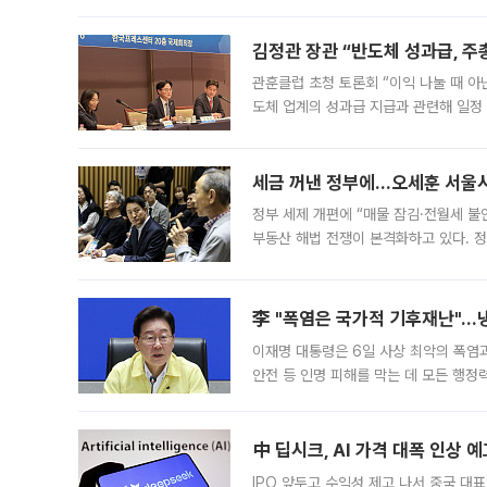
편을
김정관 장관 “반도체 성과급, 
관훈클럽 초청 토론회 “이익 나눌 때 아
도체 업계의 성과급 지급과 관련해 일정
최근 상법·자본시장법 개정으로 기업 지
세금 꺼낸 정부에…오세훈 서울시장
정부 세제 개편에 “매물 잠김·전월세 불
부동산 해법 전쟁이 본격화하고 있다. 
드를 꺼내자 서울시는 전·월세 부담만 
李 "폭염은 국가적 기후재난"…냉
이재명 대통령은 6일 사상 최악의 폭염
안전 등 인명 피해를 막는 데 모든 행
인프라 확충 계획을 내년도 예산안에 반
中 딥시크, AI 가격 대폭 인상 
IPO 앞두고 수익성 제고 나서 중국 대표