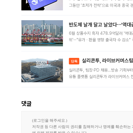
그동안 ‘초저가 전략’으로 미국과 중국
가된다. 블룸버그통신에 따르면 딥시크는
반도체 날개 달고 날았다⋯'역대급
6월 상품수지 흑자 478.9억달러 '역대
위'⋯"유가ㆍ환율 영향 출국자 수 감소" 
급 수출 호조가 매달 이어지면서 6월 
대 기
실리콘투, 라이브커머스팀 
단독
실리콘투, 팀장·PD 채용…방송 기획부
유통 플랫폼 실리콘투가 라이브커머스 전
나섰다. 국내 화장품을 해외 유통망에 공
댓글