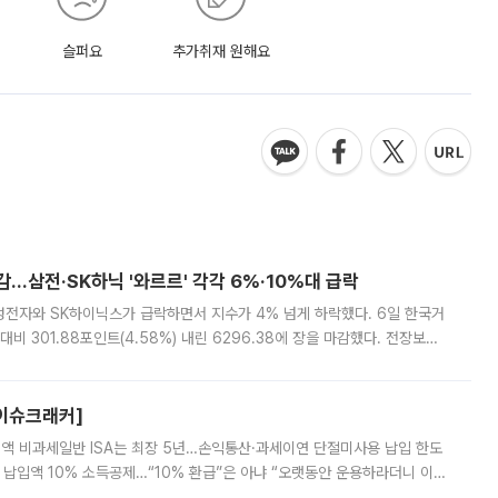
슬퍼요
추가취재 원해요
감…삼전·SK하닉 '와르르' 각각 6%·10%대 급락
삼성전자와 SK하이닉스가 급락하면서 지수가 4% 넘게 하락했다. 6일 한국거
비 301.88포인트(4.58%) 내린 6296.38에 장을 마감했다. 전장보다
스피는 장중 한때 6550.94까지 오르기도 했으나 6238.32까지 밀리기도 했
[이슈크래커]
 전액 비과세일반 ISA는 최장 5년…손익통산·과세이연 단절미사용 납입 한도
납입액 10% 소득공제…“10% 환급”은 아냐 “오랫동안 운용하라더니 이제
 ‘만능 절세 통장’으로 불리는 개인종합자산관리계좌(ISA)가 두 갈래로 개