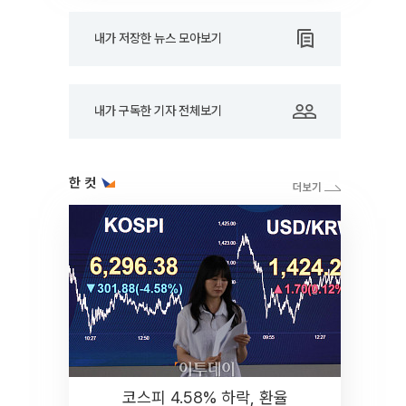
내가 저장한 뉴스 모아보기
내가 구독한 기자 전체보기
한 컷
코스피 4.58% 하락, 환율