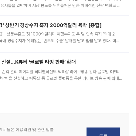
 경쟁사들을 압박하며 시장 판도를 뒤흔들어온 만큼 이례적인 전략 변화로 평
 이날 공지를 통해 구체적인 인상 폭은 공개하지 않았지만 상당한 수
' 상반기 경상수지 흑자 2000억달러 육박 [종합]
급'⋯상품수출도 첫 1000억달러대 여행수지도 두 달 연속 흑자 '역대 2
국내 경상수지가 유례없는 '반도체 수출' 날개를 달고 훨훨 날고 있다. 역대
경상수지 뿐 아니라 상반기 경상수지 흑자도 2000억달러에 근접하며 사상 최
신설…K뷰티 ‘글로벌 라방 판매’ 확대
터 손익 관리 에이피알·닥터멜락신도 틱톡샵 라이브방송 강화 글로벌 K뷰티
담팀을 신설하고 틱톡샵 등 글로벌 플랫폼을 통한 라이브 방송 판매 확대에
급하는 데서 한발 더 나아가 방송 기획과 상품 구성, 출연자 섭외, 손익