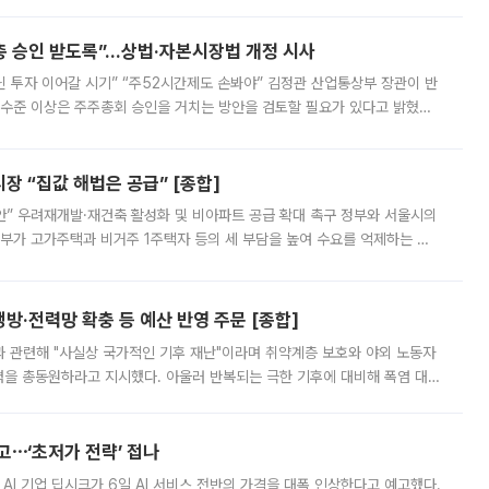
주총 승인 받도록”…상법·자본시장법 개정 시사
닌 투자 이어갈 시기” “주52시간제도 손봐야” 김정관 산업통상부 장관이 반
 수준 이상은 주주총회 승인을 거치는 방안을 검토할 필요가 있다고 밝혔다.
배구조와 주주권 강화 논의가 이어지는 가운데, 핵심 연구인력에 대한
 “집값 해법은 공급” [종합]
안” 우려재개발·재건축 활성화 및 비아파트 공급 확대 촉구 정부와 서울시의
정부가 고가주택과 비거주 1주택자 등의 세 부담을 높여 수요를 억제하는 카
키울 것이라며 세금이 아닌 공급이 근본적인 처방이라고 전면 반박했다.
방·전력망 확충 등 예산 반영 주문 [종합]
과 관련해 "사실상 국가적인 기후 재난"이라며 취약계층 보호와 야외 노동자
정력을 총동원하라고 지시했다. 아울러 반복되는 극한 기후에 대비해 폭염 대응
영하는 방안도 검토하라고 주문했다. 이 대통령은 이날 폭염·가뭄 대
예고⋯‘초저가 전략’ 접나
 AI 기업 딥시크가 6일 AI 서비스 전반의 가격을 대폭 인상한다고 예고했다.