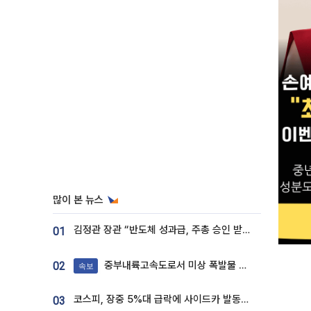
많이 본 뉴스
김정관 장관 “반도체 성과급, 주총 승인 받도록”…상법·자본시장법 개정 시사
01
중부내륙고속도로서 미상 폭발물 발견
02
속보
코스피, 장중 5%대 급락에 사이드카 발동…삼성·SK 동반 폭락
03