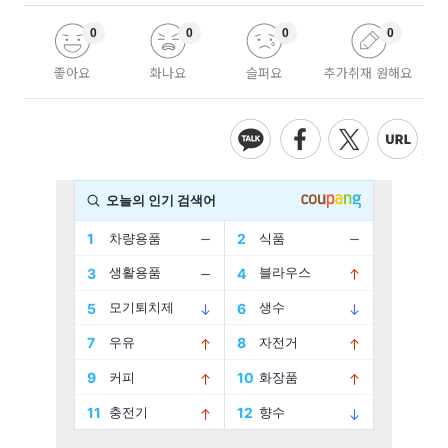
0
0
0
0
좋아요
화나요
슬퍼요
추가취재 원해요