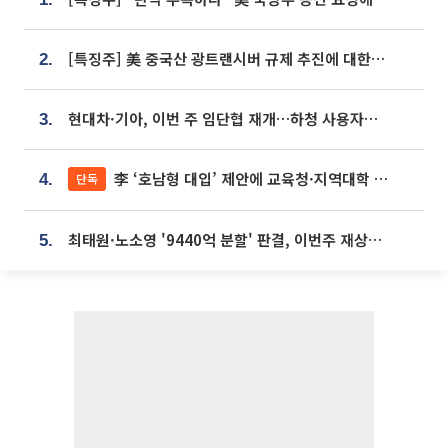
[특징주] 美 중국산 광트랜시버 규제 추진에 대한광통신 등 광통신株 강세
2.
현대차·기아, 이번 주 임단협 재개…하청 사용자성 재심도 ‘변수’
3.
李 ‘호남형 대입’ 제안에 교육청·지역대학 서·논술형 입시 연계 '착수'
단독
4.
최태원·노소영 '9440억 분할' 판결, 이번주 재상고 여부 주목
5.