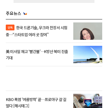
주요뉴스
한국 드론기술, 우크라 전장서 시험
단독
중…“스타트업 여러 곳 참여”
美 미사일 재고 ‘빨간불’…K방산 북미 진출
기대
KBO 폭염 '여름방학' 끝…프로야구 갈 길
멀다 [해시태그]