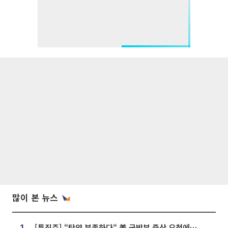
많이 본 뉴스
[특징주] “탄약 부족하다“ 美 국방부 증산 요청에⋯국내 방산주 급등세
1.