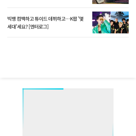
빅뱅 컴백하고 튜이드 데뷔하고⋯K팝 '몇
세대'세요? [엔터로그]