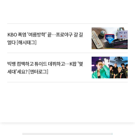
KBO 폭염 '여름방학' 끝…프로야구 갈 길
멀다 [해시태그]
빅뱅 컴백하고 튜이드 데뷔하고⋯K팝 '몇
세대'세요? [엔터로그]