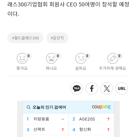
래스300기업협회 회원사 CEO 50여명이 참석할 예정
이다.
#월드클래스300
#윤상직
0
0
0
0
좋아요
화나요
슬퍼요
추가취재 원해요