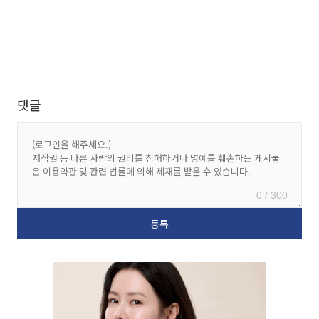
댓글
0 / 300