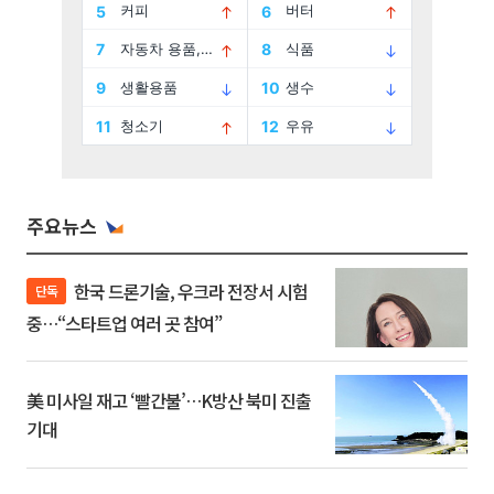
주요뉴스
한국 드론기술, 우크라 전장서 시험
단독
중…“스타트업 여러 곳 참여”
美 미사일 재고 ‘빨간불’…K방산 북미 진출
기대