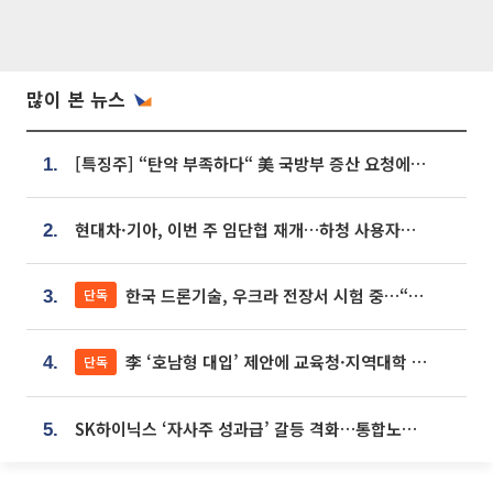
많이 본 뉴스
[특징주] “탄약 부족하다“ 美 국방부 증산 요청에⋯국내 방산주 급등세
1.
현대차·기아, 이번 주 임단협 재개…하청 사용자성 재심도 ‘변수’
2.
한국 드론기술, 우크라 전장서 시험 중…“스타트업 여러 곳 참여”
단독
3.
李 ‘호남형 대입’ 제안에 교육청·지역대학 서·논술형 입시 연계 '착수'
단독
4.
SK하이닉스 ‘자사주 성과급’ 갈등 격화…통합노조 출범 움직임
5.