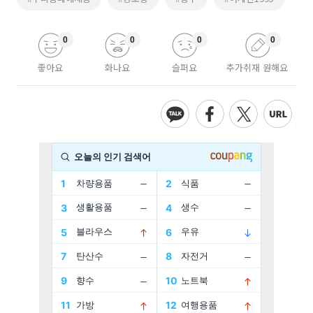
0
0
0
0
좋아요
화나요
슬퍼요
추가취재 원해요