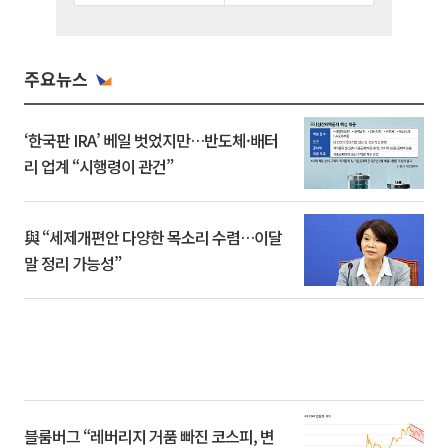
주요뉴스
‘한국판 IRA’ 베일 벗었지만…반도체·배터
리 업계 “시행령이 관건”
與 “세제개편안 다양한 목소리 수렴…이달
말 정리 가능성”
블룸버그 “레버리지 거품 빠진 코스피, 변