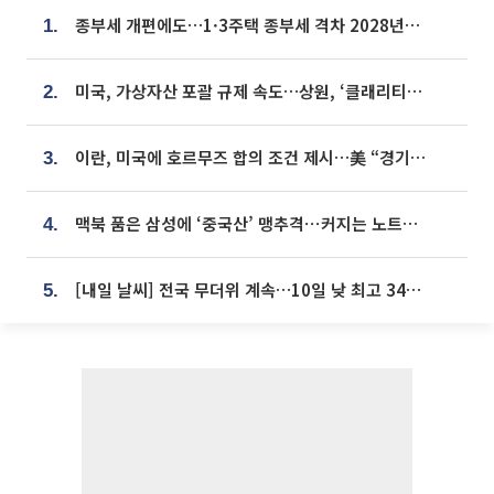
종부세 개편에도…1·3주택 종부세 격차 2028년부터 확대
1.
미국, 가상자산 포괄 규제 속도…상원, ‘클래리티법’ 9월 절차투표 추진
2.
이란, 미국에 호르무즈 합의 조건 제시…美 “경기 아직 안 끝나” [종합]
3.
맥북 품은 삼성에 ‘중국산’ 맹추격⋯커지는 노트북 OLED 시장
4.
[내일 날씨] 전국 무더위 계속…10일 낮 최고 34도 육박
5.