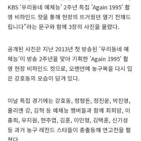
KBS '우리동네 예체능' 2주년 특집 'Again 1995' 촬
영 비하인드 컷을 통해 현장의 뜨거웠던 열기 전해드
립니다"라는 문구와 함께 3장의 사진을 올렸다.
공개된 사진은 지난 2013년 첫 방송된 '우리동네 예
체능'이 방송 2주년을 맞아 기획한 'Again 1995' 촬
영 현장 비하인드 컷으로, 오랜만에 농구복을 다시 입
은 강호동의 모습이 담겨 있다.
이날 특집 경기에는 강호동, 정형돈, 정진운, 박진영,
줄리엔 강, 김혁 등 예체능 멤버들과 함께 최희암, 이
충희, 우지원, 현주엽, 김훈, 이민형, 김택훈, 신기성
등 과거 농구 레전드 스타들이 총출동해 연고전을 펼
쳤다.