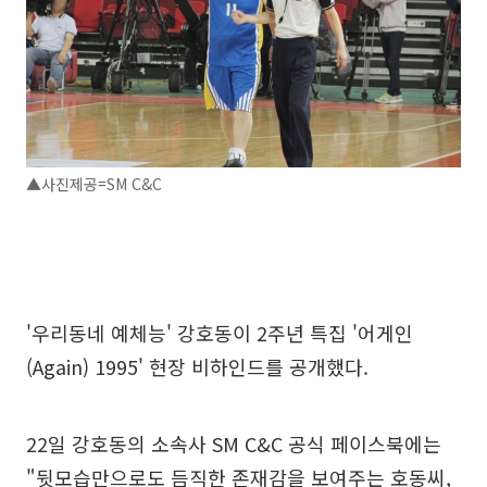
▲사진제공=SM C&C
'우리동네 예체능' 강호동이 2주년 특집 '어게인
(Again) 1995' 현장 비하인드를 공개했다.
22일 강호동의 소속사 SM C&C 공식 페이스북에는
"뒷모습만으로도 듬직한 존재감을 보여주는 호동씨,