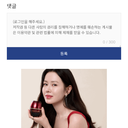
댓글
0 / 300