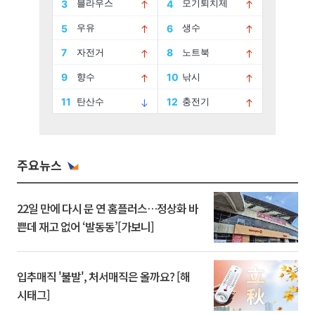
주요뉴스
22일 만에 다시 문 연 홈플러스…정상화 바
쁜데 재고 없어 ‘발동동’[가보니]
입추매직 '불발', 처서매직은 올까요? [해
시태그]