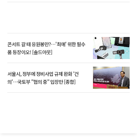
콘서트 갈 때 응원봉만?⋯'최애' 위한 필수
품 등장이오! [솔드아웃]
서울시, 정부에 정비사업 규제 완화 '건
의'⋯국토부 "협의 중" 입장만 [종합]