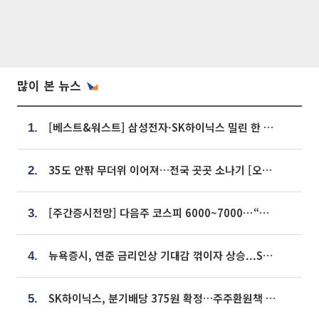
많이 본 뉴스
[베스트&워스트] 삼성전자·SK하이닉스 밀린 한 주…상상인증권은 85% 급등
1.
35도 안팎 무더위 이어져…전국 곳곳 소나기 [오늘 날씨]
2.
[주간증시전망] 다음주 코스피 6000~7000⋯“外人 수급은 정책이 변수”
3.
뉴욕증시, 연준 금리인상 기대감 꺾이자 상승...S&P500 사상 최고치 [종합]
4.
SK하이닉스, 분기배당 375원 확정…주주환원책 9월로 앞당겨 발표
5.