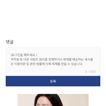
댓글
0 / 300