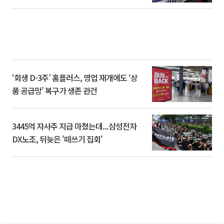
‘회생 D-3주’ 홈플러스, 영업 재개에도 ‘상
품 공급망’ 복구가 생존 관건
3445억 자사주 지급 마쳤는데...삼성전자
DX노조, 뒤늦은 '떼쓰기 집회'