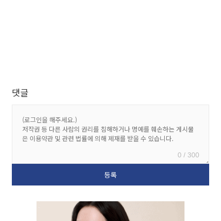
댓글
0 / 300