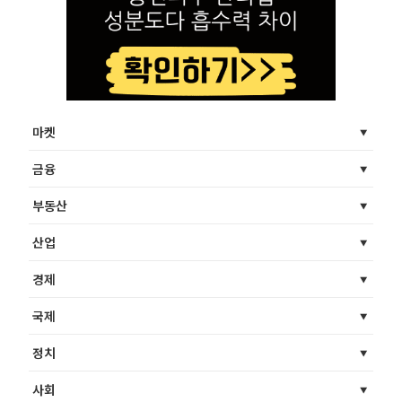
마켓
금융
부동산
산업
경제
국제
정치
사회