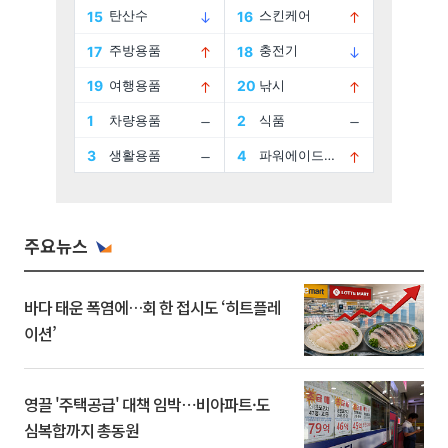
주요뉴스
바다 태운 폭염에…회 한 접시도 ‘히트플레
이션’
영끌 '주택공급' 대책 임박⋯비아파트·도
심복합까지 총동원