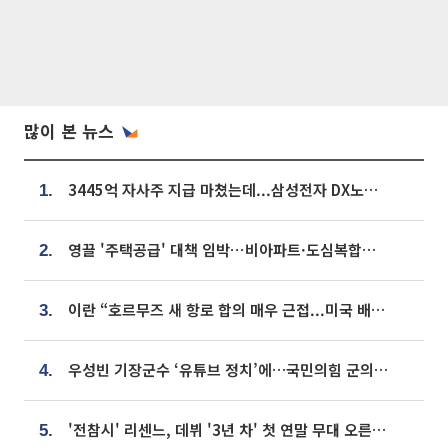
많이 본 뉴스
3445억 자사주 지급 마쳤는데...삼성전자 DX노조, 뒤늦은 '떼쓰기 집회'
1.
영끌 '주택공급' 대책 임박⋯비아파트·도심복합까지 총동원
2.
이란 “호르무즈 새 항로 합의 매우 근접...미국 배상 먼저”
3.
우성빈 기장군수 ‘유튜브 정치’에…국민의힘 군의원들 집단 반발
4.
'전참시' 리센느, 데뷔 '3년 차' 첫 연말 무대 오른다⋯"그동안 섭외 안 와"
5.