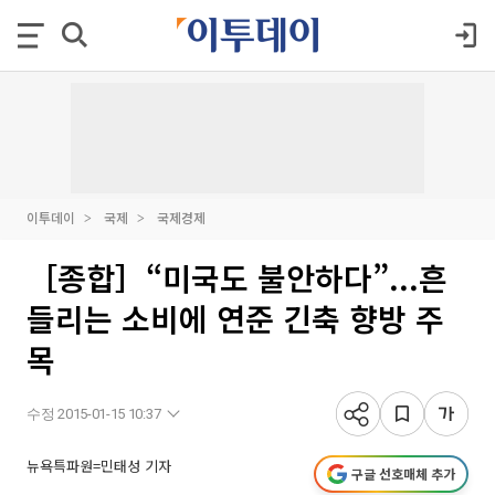
이투데이
국제
국제경제
［종합］“미국도 불안하다”...흔
들리는 소비에 연준 긴축 향방 주
목
수정 2015-01-15 10:37
뉴욕특파원=민태성 기자
구글 선호매체 추가