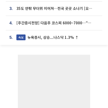
35도 안팎 무더위 이어져…전국 곳곳 소나기 [오늘 날씨]
3.
[주간증시전망] 다음주 코스피 6000~7000⋯“外人 수급은 정책이 변수”
4.
뉴욕증시, 상승...나스닥 1.3% ↑
속보
5.