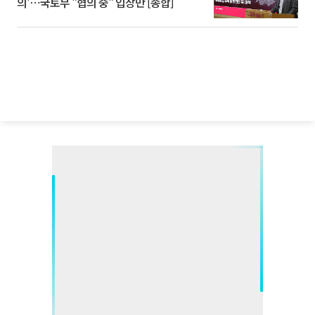
의'⋯국토부 "협의 중" 입장만 [종합]