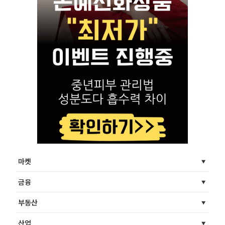
마켓
금융
부동산
산업