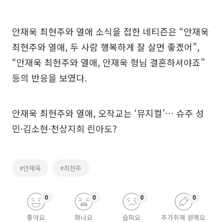
안재욱 최현주와 열애 소식을 접한 네티즌은 “안재욱
최현주와 열애, 두 사람 행복하게 잘 살면 좋겠어”,
“안재욱 최현주와 열애, 안재욱 형님 결혼하셔야죠”
등의 반응을 보였다.
안재욱 최현주와 열애, 오작교는 ‘뮤지컬’… 슈주 성
민·김소현·천상지희 린아도?
#안재욱
#최현주
0
0
0
0
좋아요
화나요
슬퍼요
추가취재 원해요