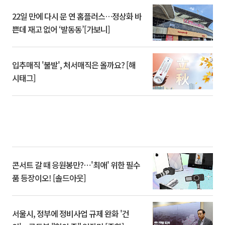
22일 만에 다시 문 연 홈플러스…정상화 바
쁜데 재고 없어 ‘발동동’[가보니]
입추매직 '불발', 처서매직은 올까요? [해
시태그]
콘서트 갈 때 응원봉만?⋯'최애' 위한 필수
품 등장이오! [솔드아웃]
서울시, 정부에 정비사업 규제 완화 '건