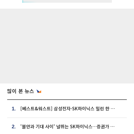
많이 본 뉴스
[베스트&워스트] 삼성전자·SK하이닉스 밀린 한 주…상상인증권은 85% 급등
1.
'불안과 기대 사이' 널뛰는 SK하이닉스…증권가 "HBM4·LTA 기반 펀터멘털 견고"
2.