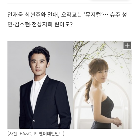
안재욱 최현주와 열애, 오작교는 ‘뮤지컬’… 슈주 성
민·김소현·천상지희 린아도?
(사진=EA&C, PL엔터테인먼트)