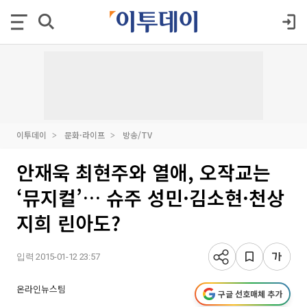
이투데이
문화·라이프
방송/TV
안재욱 최현주와 열애, 오작교는
‘뮤지컬’… 슈주 성민·김소현·천상
지희 린아도?
입력 2015-01-12 23:57
온라인뉴스팀
구글 선호매체 추가