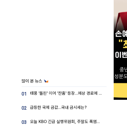
많이 본 뉴스
태풍 '돌핀' 이어 '찬홈' 등장…예상 경로에 한국 '한숨'
01
급등한 국제 금값…국내 금시세는?
02
오늘 KBO 긴급 실행위원회, 주말도 폭염취소 될까
03