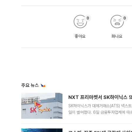
0
0
좋아요
화나요
주요 뉴스
NXT 프리마켓서 SK하이닉스 또
SK하이닉스가 대체거래소(ATS) 넥스
일이 벌어졌다. 6일 금융투자업계에 따르
규장 종가보다 29.98% 내린 116만8
규시장과 달