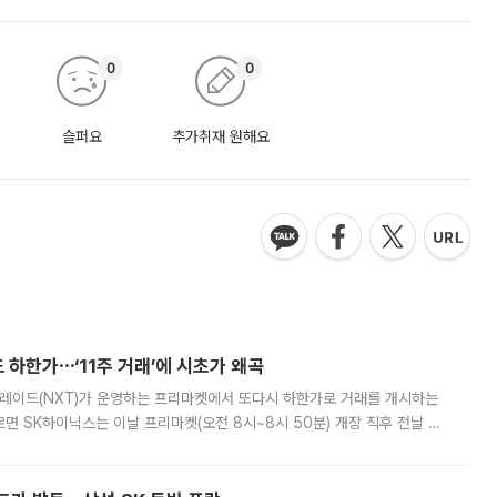
0
0
슬퍼요
추가취재 원해요
 하한가⋯‘11주 거래’에 시초가 왜곡
트레이드(NXT)가 운영하는 프리마켓에서 또다시 하한가로 거래를 개시하는
면 SK하이닉스는 이날 프리마켓(오전 8시~8시 50분) 개장 직후 전날 정
000원에 거래됐다. 거래량은 11주에 불과했으나, 최초 가격 결정이 기존 정