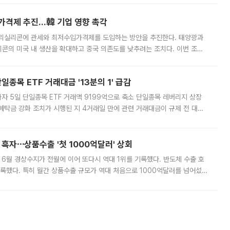
가격제 추진…韓 기업 영향 촉각
폴리실리콘에 관세와 최저수입가격제를 도입하는 방안을 추진한다. 태양광과
콘의 미국 내 생산을 확대하고 중국 의존도를 낮추려는 조치다. 이번 조처
쏠리고 있다. 5일(현지시간) 블룸버그통신에 따르면 미국 행정부 내에서는
종목 ETF 거래대금 '13분의 1' 급감
자 5일 단일종목 ETF 거래액 9199억으로 축소 단일종목 레버리지 상장
예탁금 강화 조치가 시행된 지 4거래일 만에 관련 거래대금이 규제 전 대비
거래소에 따르면 전날 코스피 시장 전체 거래대금은 25조2129억원을 기록
 흑자⋯상품수출 '첫 1000억달러' 상회
표 6월 경상수지가 전월에 이어 또다시 역대 1위를 기록했다. 반도체 수출 호
기록했다. 특히 월간 상품수출 규모가 역대 처음으로 1000억달러를 넘어섰
6월 국제수지(잠정)'에 따르면 6월 경상수지는 497억3000만달러 흑자로