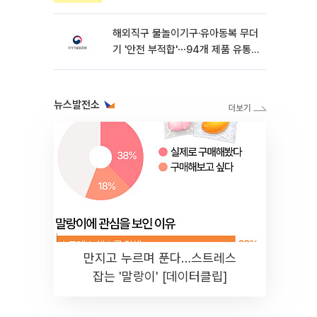
해외직구 물놀이기구·유아동복 무더
기 '안전 부적합'⋯94개 제품 유통
차단
뉴스발전소
만지고 누르며 푼다…스트레스
잡는 '말랑이' [데이터클립]