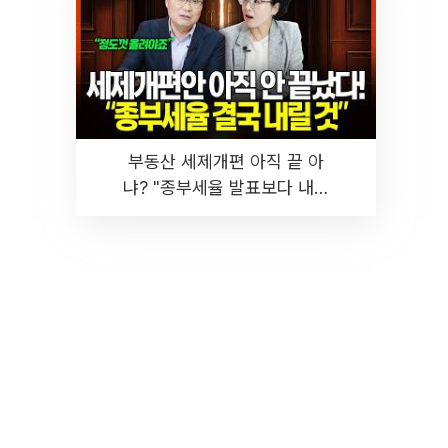
부동산 세제개편 아직 끝 아
냐? "종부세율 발표보다 내릴
것" 장기거주·양도세 전망 I 집
땅지성 I 김인만, 진미윤