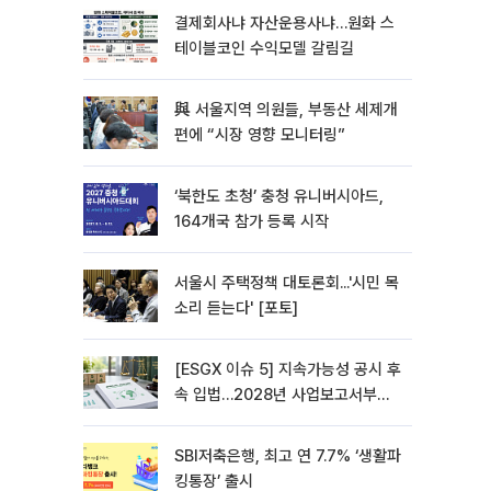
결제회사냐 자산운용사냐…원화 스
테이블코인 수익모델 갈림길
與 서울지역 의원들, 부동산 세제개
편에 “시장 영향 모니터링”
‘북한도 초청’ 충청 유니버시아드,
164개국 참가 등록 시작
서울시 주택정책 대토론회...'시민 목
소리 듣는다' [포토]
[ESGX 이슈 5] 지속가능성 공시 후
속 입법…2028년 사업보고서부터
적용
SBI저축은행, 최고 연 7.7% ‘생활파
킹통장’ 출시