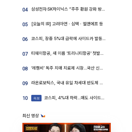
삼성전자·SK하이닉스 “주주 환원 강화 방안 마련”
04
[오늘의 IR] 고려아연ㆍ심텍ㆍ엘앤에프 등
05
코스피, 장중 5%대 급락에 사이드카 발동…삼성·SK 동반 폭락
06
티웨이항공, 새 이름 '트리니티항공' 첫발…SSC 전략 본격화
07
‘레켐비’ 독주 치매 치료제 시장…국산 신약 등장하나
08
라온로보틱스, 국내 유일 차세대 반도체 공정 로봇 개발 ‘고객사 테스트 진행’
09
코스피, 4%대 하락…매도 사이드카 발동
10
속보
최신 영상