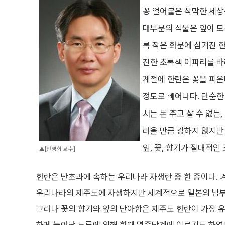
꽁 얼어붙은 삭막한 세상
대부분의 식물은 잎이 모
록 작은 화분에 심겨진 한란
진한 초록색 이파리를 바
계절에 한란은 꽃을 피운다
정도로 빼어나다. 단순한
서는 돈 주고 살 수 없는
러울 만큼 강하지 않지만
잎, 꽃, 향기가 절대적인
▲[안영희 교수]
한란은 난초과에 속하는 우리나라 자생란 중 한 종이다. 
우리나라의 제주도에 자생하지만 세계적으로 일본의 남부
그러나 꽃의 향기와 잎의 단아함은 제주도 한란이 가장 