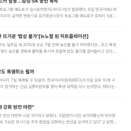
드카 발동…삼성·SK 동반 폭락
 프로그램 매도호가 일시효력정지(사이드카)가 발동했다. 6일 한국거래소에
선물지수의 급격한 변동으로 유가증권시장의 프로그램 매도호가 효력이 5분간
물지수는 전 거래일 종가 대비 52.48포인트(5.04%) 내린 987.24를 기
른 뜨거운 ‘밥상 물가’[뉴노멀 된 히트플레이션]
도 일주일 새 20%대 상승 7월 전체 농산물 물가 하락했지만...최근 폭염
폭염이 농산물 생육과 출하를 동시에 흔들며 밥상 물가를 끌어올리고 있다.
 아니라 오이와 참외, 브로콜리 가격까지 일주일 새 두 자릿수로 뛰었다.
말도 폭염취소 될까
구가 7일 재개될 수 있을까. 한국야구위원회(KBO)가 6일 오후 10개 구
 참석하는 긴급 실행위원회를 열어 폭염 대책을 다시 논의한다. KBO는
서 관람객과 선수단의 안전 위험 상황이 발생했다”며 5∼6일 예정됐던
 강화 방안 마련”
 것이라고 밝혔다. 5일(현지시간) 로이터통신에 따르면
속 가능한 방식으로 주주 환원을 강화하는 방안을 모색하고 있다”고 밝혔다.
그러면서 자세한 내용은 “조만간 공개할 예정”이라고 덧붙였다. SK하이닉스도 로이터에 전달한 성명에서 “연