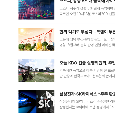
코스피, 장중 5%대 급락에 사이
코스피 지수가 장중 5% 넘게 폭락하며
따르면 오전 10시18분 코스피200 
정지됐다. 발동 시점 당시 코스피200 선
록했다.
한끼 먹기도 무섭다...폭염이 부
고온에 생육 부진·출하량 감소…오이·참외
영향, 8월부터 본격 반영 연일 이어진 
고온에 취약한 시금치와 상추 등 잎채소뿐
오늘 KBO 긴급 실행위원회, 주
기록적인 폭염으로 이틀간 멈춰 선 프로야
단 단장과 한국프로야구선수협회 관계자가
5일 “최근 전국적으로 폭염이 지속되면
KBO리그와
삼성전자·SK하이닉스 “주주 환원
삼성전자와 SK하이닉스가 주주환원 강화 방안 마련에 나설
삼성전자는 로이터에 보낸 성명에서 “지