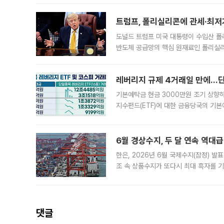
트럼프, 폴리실리콘에 관세·최저
도널드 트럼프 미국 대통령이 수입산 
반도체 공급망의 핵심 원재료인 폴리실리
로 한국 기업에 미칠 영향에도 관심이 
레버리지 규제 4거래일 만에…단일
기본예탁금 현금 3000만원 조기 상향하
지수펀드(ETF)에 대한 금융당국의 기본
13분의 1수준으로 급감했다. 6일 한국
한 가운데
6월 경상수지, 두 달 연속 역대급
한은, 2026년 6월 국제수지(잠정) 발
조 속 상품수지가 또다시 최대 흑자를 
다. 한국은행이 6일 발표한 '2026년 
집계됐다
댓글