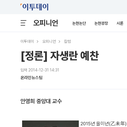
오피니언
논현논단
논현광장
시론
이투데이
오피니언
칼럼
[정론] 자생란 예찬
입력 2014-12-31 14:31
온라인뉴스팀
안영희 중앙대 교수
2015년 을미년(乙未年)