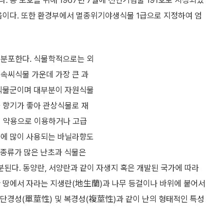
 종 보호를 위해 1967년 7월에 천연기념물 191호로 지정되었
처음이다. 또한 환경부에서 멸종위기야생식물 1급으로 지정하여 엄
 분포한다. 식물학적으로는 외
 속씨식물 가운데 가장 큰 과
 식물군이며 대부분이 자원식물
나 향기가 좋아 관상식물로 재
이 약용으로 이용하거나 고급
자에 많이 사용되는 바닐라향도
 워낙 종류가 많은 난초과 식물은
분된다. 동양란, 서양란과 같이 자생지 혹은 개발된 국가에 따라
한 땅에서 자라는 지생란(地生蘭)과 나무 등걸이나 바위에 붙어서
 단경성(單莖性) 및 복경성(複莖性)과 같이 난의 형태적인 특성