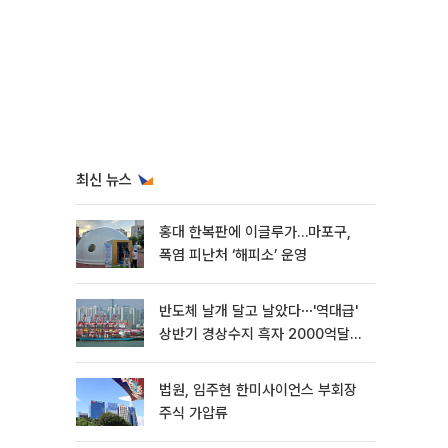
최신 뉴스
홍대 한복판에 이글루가…마포구,
폭염 피난처 ‘해피소’ 운영
반도체 날개 달고 날았다⋯'역대급'
상반기 경상수지 흑자 2000억달러
육박 [종합]
법원, 임주현 한미사이언스 부회장
주식 가압류