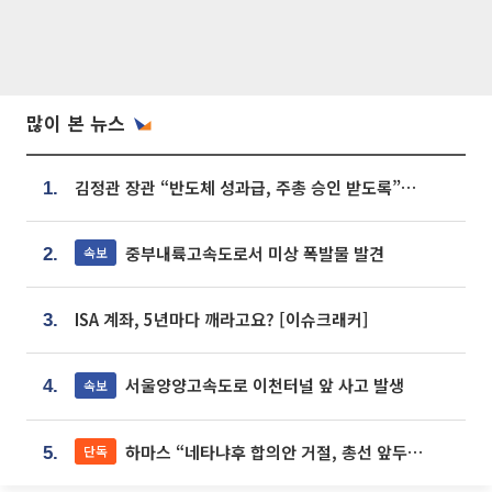
많이 본 뉴스
김정관 장관 “반도체 성과급, 주총 승인 받도록”…상법·자본시장법 개정 시사
1.
중부내륙고속도로서 미상 폭발물 발견
속보
2.
ISA 계좌, 5년마다 깨라고요? [이슈크래커]
3.
서울양양고속도로 이천터널 앞 사고 발생
속보
4.
하마스 “네타냐후 합의안 거절, 총선 앞두고 시간 끌기”
단독
5.