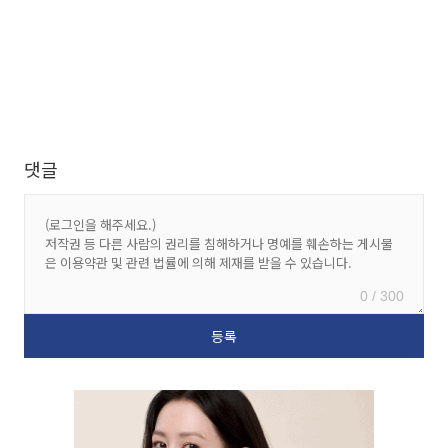
댓글
0 / 300