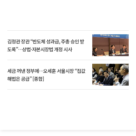
김정관 장관 “반도체 성과급, 주총 승인 받
도록”…상법·자본시장법 개정 시사
세금 꺼낸 정부에…오세훈 서울시장 “집값
해법은 공급” [종합]