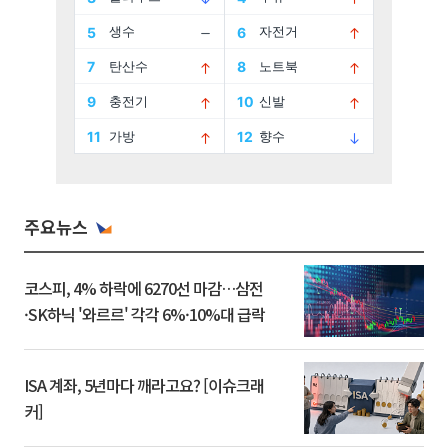
주요뉴스
코스피, 4% 하락에 6270선 마감…삼전
·SK하닉 '와르르' 각각 6%·10%대 급락
ISA 계좌, 5년마다 깨라고요? [이슈크래
커]