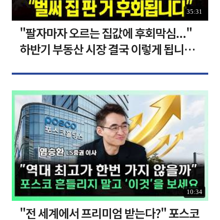
35:31
"팔자마자 오르는 집값에 후회막심..."
하반기 부동산 시장 결국 이렇게 됩니다 I
집땅지성 I 김인만, 심형석 교수
10:34
"전 세계에서 프리미엄 받는다?" 포스코