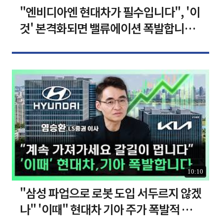
"엔비디아엔 현대차가 필수입니다", '이
것' 본격화되면 밸류에이션 폭발합니다
[찐코노미]
10:10
"삼성 파업으로 로봇 도입 서두르지 않겠
나" '이때" 현대차 기아 주가 폭발적 성