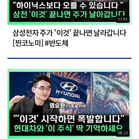
13:01
삼성전자 주가 '이것' 끝나면 날라갑니다
[찐코노미] #반도체
08:23