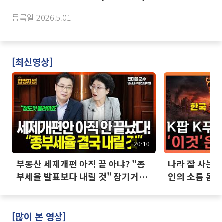
등록일 2026.5.01
[최신영상]
20:10
부동산 세제개편 아직 끝 아냐? "종
나라 잘 사는데
부세율 발표보다 내릴 것" 장기거주
인의 소름 돋는
·양도세 전망 I 집땅지성 I 김인만,
진미윤
[많이 본 영상]