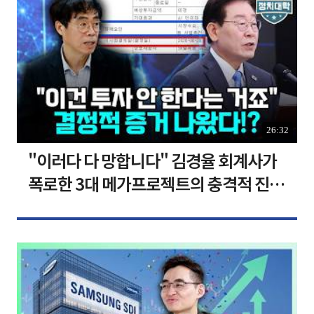
26:32
"이러다 다 망합니다" 김경율 회계사가
폭로한 3대 메가프로젝트의 충격적 진실
I 김경율 I 임윤선 I 정치대학