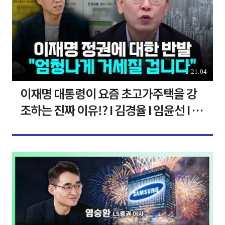
21:04
이재명 대통령이 요즘 초고가주택을 강
조하는 진짜 이유!? I 김경율 I 임윤선 I 정
치대학