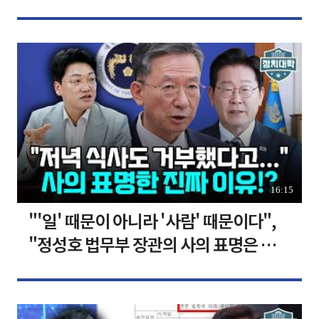
장합니다 [찐코노미]
16:15
"'일' 때문이 아니라 '사람' 때문이다",
"정성호 법무부 장관의 사의 표명은 이재
명 정부의 가장 큰 위기" I 설주완 I 임윤
선 I 정치대학