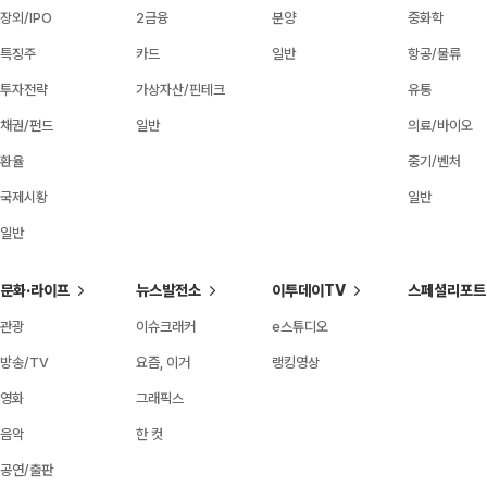
장외/IPO
2금융
분양
중화학
특징주
카드
일반
항공/물류
투자전략
가상자산/핀테크
유통
채권/펀드
일반
의료/바이오
환율
중기/벤처
국제시황
일반
일반
문화·라이프
뉴스발전소
이투데이TV
스페셜리포트
관광
이슈크래커
e스튜디오
방송/TV
요즘, 이거
랭킹영상
영화
그래픽스
음악
한 컷
공연/출판