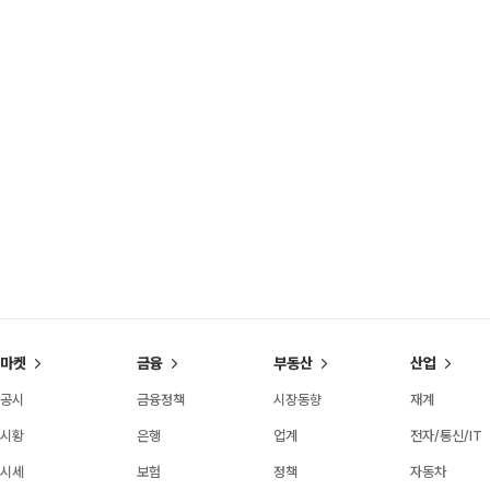
마켓
금융
부동산
산업
공시
금융정책
시장동향
재계
시황
은행
업계
전자/통신/IT
시세
보험
정책
자동차