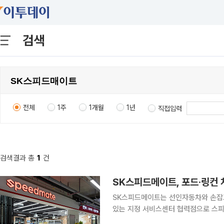
검색
전체
1주
1개월
1년
직접입력
검색결과 총
1
건
SK스피드메이트, 포드·링컨 
SK스피드메이트는 선인자동차와 손잡고 포
있는 지정 서비스센터 협력점으로 스피드
당 매장은 △안양점(경기 남부권) △