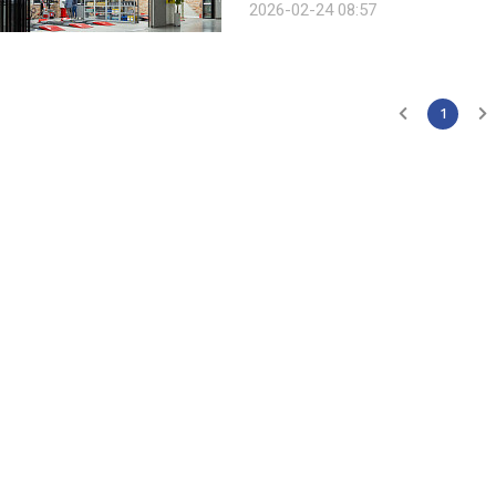
2026-02-24 08:57
울 강동권) △동래점(부산권) △신마산
1