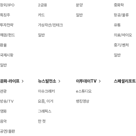
장외/IPO
2금융
분양
중화학
특징주
카드
일반
항공/물류
투자전략
가상자산/핀테크
유통
채권/펀드
일반
의료/바이오
환율
중기/벤처
국제시황
일반
일반
문화·라이프
뉴스발전소
이투데이TV
스페셜리포트
관광
이슈크래커
e스튜디오
방송/TV
요즘, 이거
랭킹영상
영화
그래픽스
음악
한 컷
공연/출판