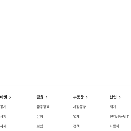
마켓
금융
부동산
산업
공시
금융정책
시장동향
재계
시황
은행
업계
전자/통신/IT
시세
보험
정책
자동차