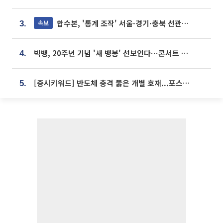
합수본, '통계 조작' 서울·경기·충북 선관위 등 추가 압수수색
속보
3.
빅뱅, 20주년 기념 '새 뱅봉' 선보인다⋯콘서트 앞두고 팝업 개최
4.
[증시키워드] 반도체 충격 뚫은 개별 호재...포스코퓨처엠·에코프로·한화솔루션 '눈길'
5.