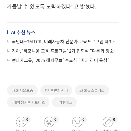
거듭날 수 있도록 노력하겠다”고 밝혔다.
AI 추천 뉴스
국민대–GMTCK, 미래자동차 전문가 교육프로그램 제3기 수료식 개최
기아, ‘하모니움 교육 프로그램’ 2기 입학식 “다문화 청소년 지원”
현대차그룹, ‘2025 해피무브’ 수료식 “미래 리더 육성”
#SGI서울보증
#기후변화센터
#SGI유스플러스
#대학생기후서포터즈
#기후테크
0
0
0
0