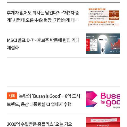
후계자 없어도 회사는 남긴다?…‘제3자 승
계’ 시험대 오른 中企 현장 [기업승계 대전
환]
MSCI 발표 D-7…후보주 반등에 편입 기대
재점화
논란의 'Busan is Good'…8억 도시
단독
브랜드, 용산 대통령실 CI 업체가 수행
2000억 수혈받은 홈플러스 ‘오늘 가오