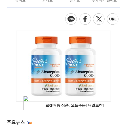
좋아요
화나요
슬퍼요
추가취재 원해요
주요뉴스