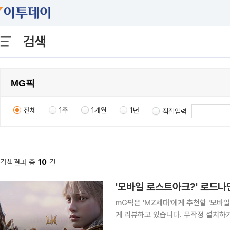
검색
전체
1주
1개월
1년
직접입력
검색결과 총
10
건
'모바일 로스트아크?' 로드나
mG픽은 'MZ세대'에게 추천할 '모바
게 리뷰하고 있습니다. 무작정 설치하
분들을 위해 mG픽이 모바일게임을 상세하게 물