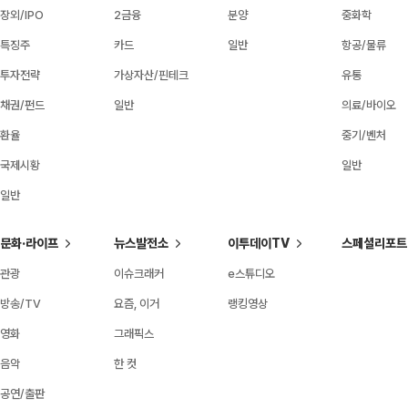
장외/IPO
2금융
분양
중화학
특징주
카드
일반
항공/물류
투자전략
가상자산/핀테크
유통
채권/펀드
일반
의료/바이오
환율
중기/벤처
국제시황
일반
일반
문화·라이프
뉴스발전소
이투데이TV
스페셜리포트
관광
이슈크래커
e스튜디오
방송/TV
요즘, 이거
랭킹영상
영화
그래픽스
음악
한 컷
공연/출판