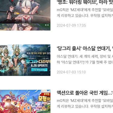
mG픽은 'MZ세대'에게 추천할 '모바
게 리뷰하고 있습니다. 무작정 설치하
분들을 위해 mG픽이 모바일게임을 상세하게 물
2024-07-09 17:35
임, 좋아하세요? '명조: 워더링 
아스달 연대기: 세 개의 세력, 장비 및 세력전 밸런스 조정 넷마블의
하 '아스달 연대기')'가 7월 첫째 주
정, 시간 및 파티 던전 개선 등의 패치를 진행했다. 앞서 아스달 연대기는 
2024-07-03 15:10
딜러 '당그리'를 출시했다. 당그리는 
액션으로 돌아온 국민 게임…'쿠
mG픽은 'MZ세대'에게 추천할 '모바
게 리뷰하고 있습니다. 무작정 설치하
분들을 위해 mG픽이 모바일게임을 상세하게 물고 