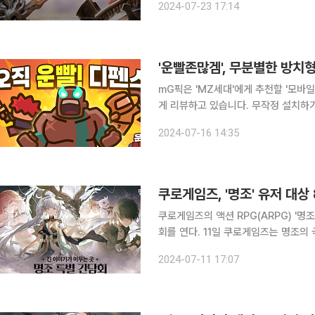
2024-07-23 17:14
피하겠다'는 말을 들으면 '리니지'가 떠
'운빨존많겜', 무분별한 방치
mG픽은 'MZ세대'에게 추천할 '모바
게 리뷰하고 있습니다. 무작정 설치하
분들을 위해 mG픽이 모바일게임을 상세하게 물
2024-07-16 14:35
니까? '운빨존많겜', 보통 게임 유
쿠로게임즈, '명조' 유저 대상
쿠로게임즈의 액션 RPG(ARPG) '명
회를 연다. 11일 쿠로게임즈는 명조의 국내 공식 트위터를 통해 "8월 초 특별 간담회를 연다"고 밝혔
다. 이어 "출시 후 지금까지 여러분들
2024-07-11 17:07
듣고 서로의 생각을 나누고자 간담회를