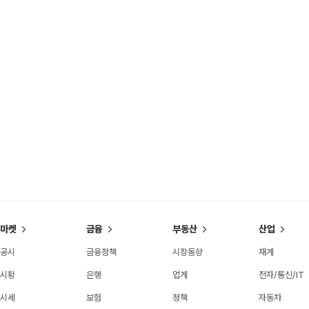
마켓
금융
부동산
산업
공시
금융정책
시장동향
재계
시황
은행
업계
전자/통신/IT
시세
보험
정책
자동차