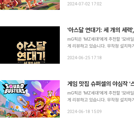
2024-07-02 17:02
하지 않아도 누구나 들어봤을 이름입니다
mG픽은 'MZ세대'에게 추천할 '모바
게 리뷰하고 있습니다. 무작정 설치하
분들을 위해 mG픽이 모바일게임을 상세하게 물고
2024-06-25 17:18
고 불린 한국판 '왕좌의 게임' 아스달
게임 맛집 슈퍼셀의 야심작 '
mG픽은 'MZ세대'에게 추천할 '모바
게 리뷰하고 있습니다. 무작정 설치하
분들을 위해 mG픽이 모바일 게임을 상세하게 
2024-06-18 15:09
'스쿼드 버스터즈'입니다. '클래시 오브 