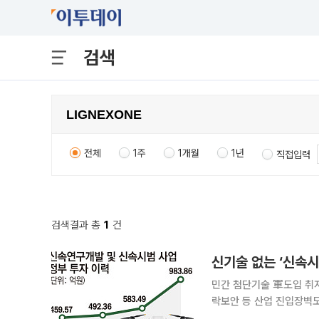
검색
전체
1주
1개월
1년
직접입력
검색결과 총
1
건
민간 첨단기술 軍도입 취
락보안 등 산업 진입장벽도 혁신 막아 올 1분기 K-방산 빅4(한
D&A·한국항공우주산업(K