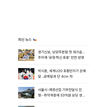
최신 뉴스
경기신보, 남양주본점 첫 워크숍…
추미애 '공정·혁신·포용' 전면 반영
박시훈, 세계U20 포환던지기 은메
달…금메달과 단 4㎝ 차
서울시-애경산업 기부전달식 진
행⋯취약계층에 53억원 상당 생활
용품 지원