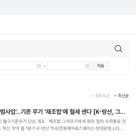
~
적용
정확도순
최신순
신기술 없는 ‘신속시범사업’...기존 무기 ‘재조합’에 혈세 샌다 [K-방산, 그들만의 리그 上]
지 불구기존무기 단순 개조ㆍ재조합 그쳐무기체계 획득 절차 우회통로 전
화에어로스페이스·현대로템·LIG
AI))의 합산 영업이익이 1조원 돌파를 예고하며 유례없는 호황을 구가하