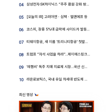
삼성전자·SK하이닉스 “주주 환원 강화 방안 마련”
04
[오늘의 IR] 고려아연ㆍ심텍ㆍ엘앤에프 등
05
코스피, 장중 5%대 급락에 사이드카 발동…삼성·SK 동반 폭락
06
티웨이항공, 새 이름 '트리니티항공' 첫발…SSC 전략 본격화
07
트럼프 “자석 사업을 하라”…제이에스링크, 비중국 영구자석 공급망 구축 속도
08
‘레켐비’ 독주 치매 치료제 시장…국산 신약 등장하나
09
라온로보틱스, 국내 유일 차세대 반도체 공정 로봇 개발 ‘고객사 테스트 진행’
10
최신 영상