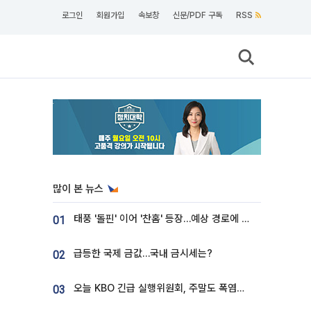
로그인
회원가입
속보창
신문/PDF 구독
RSS
많이 본 뉴스
태풍 '돌핀' 이어 '찬홈' 등장…예상 경로에 한국 '한숨'
01
급등한 국제 금값…국내 금시세는?
02
오늘 KBO 긴급 실행위원회, 주말도 폭염취소 될까
03