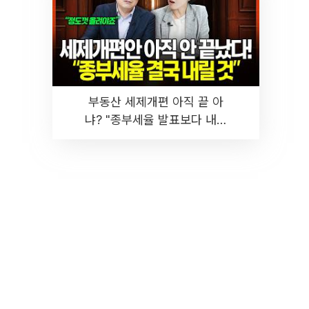
부동산 세제개편 아직 끝 아
냐? "종부세율 발표보다 내릴
것" 장기거주·양도세 전망 I 집
땅지성 I 김인만, 진미윤