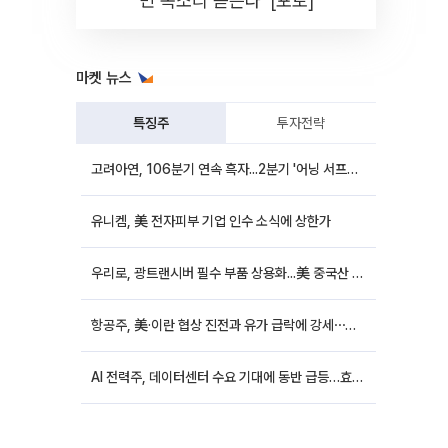
민 목소리 듣는다' [포토]
마켓 뉴스
특징주
투자전략
고려아연, 106분기 연속 흑자...2분기 '어닝 서프라이즈'에 장 초반 12%대 강세
유니켐, 美 전자피부 기업 인수 소식에 상한가
우리로, 광트랜시버 필수 부품 상용화...美 중국산 퇴출 추진에 상승세
항공주, 美·이란 협상 진전과 유가 급락에 강세⋯한진칼 8%↑
AI 전력주, 데이터센터 수요 기대에 동반 급등…효성중공업 10%↑