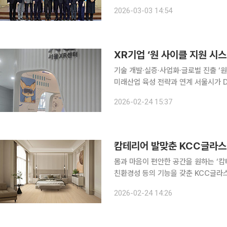
고 3일 밝혔다. 이번 업무협약은 KCL이 보유한 시험·평가(T&E) 기반의 표준화 전문성과 KAIST 우
2026-03-03 14:54
주연구원의 우주기술 연구개발(R&D)
XR기업 ‘원 사이클 지원 
기술 개발·실증·사업화·글로벌 진출 ‘원
미래산업 육성 전략과 연계 서울시가 DMC(디지털미디어시티)를 중심으로 XR(확장현실)산업의 개
발부터 시험·실증, 인증·평가, 상용화,
2026-02-24 15:37
지원 시스템’
캄테리어 발맞춘 KCC글라스
몸과 마음이 편안한 공간을 원하는 ‘캄테리
친환경성 등의 기능을 갖춘 KCC글라
(FORESTONE)’이 주목받고 있다. 포레스톤은 마루와 타일의 장점을 융합한 프리미엄 바닥재다.
2026-02-24 14:26
특히 한국 주거 문화에 최적화된 5mm