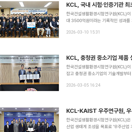
KCL, 국내 시험·인증기관 
한국건설생활환경시험연구원(KCL)이 국
대 3500억원이라는 기록적인 성과를 거뒀다. KCL은 10일 서초 행정동에서 '20
유 및 노사와 함께하는 지속성장 선언'을 개최했다고 밝혔다. 
2026-03-10 15:31
영준 노동조합 지부장을 비롯한 주요 
KCL, 충청권 중소기업 제품
한국건설생활환경시험연구원(KCL)이
잡고 충청권 중소기업의 기술개발부터 
원 체계를 구축한다. KCL은 5일 KCL 대전충남센터에서 충남중소벤처기업청, 기술보증기금 충청지
2026-03-05 16:24
역본부와 충청권 중소기업 기술 지원 
KCL-KAIST 우주연구원,
한국건설생활환경시험연구원(KCL)은 지
산업 생태계 조성을 목표로 '우주산업 