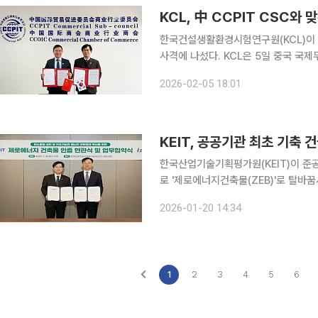
KCL, 中 CCPIT CSC와
한국건설생활환경시험연구원(KCL)이 
사격에 나섰다. KCL은 5일 중국 국제무역촉진위원회 상업업종위원회(CCPIT CSC)와 글로벌 품
질관리 협력체계 구축 및 상호 발전 도모를
2026-02-05 18:01
CSC는 CCPIT 산하 비정부 상업·경
KEIT, 공공기관 최초 기축 
한국산업기술기획평가원(KEIT)이 준공
로 '제로에너지건축물(ZEB)'로 탈바꿈시켰다. KEIT는 20일 대구 본원 건물에 대해
득하고, 한국건설생활환경시험연구원(KC
2026-01-20 14:34
건물이 업무 환경을 유지하면서 ZEB 
1
2
3
4
5
6