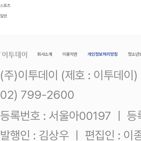
스포츠
일반
회사소개
이용약관
개인정보처리방침
청소년
(주)이투데이 (제호 : 이투데이
02) 799-2600
등록번호 : 서울아00197 ㅣ 등록일
발행인 : 김상우 ㅣ 편집인 : 