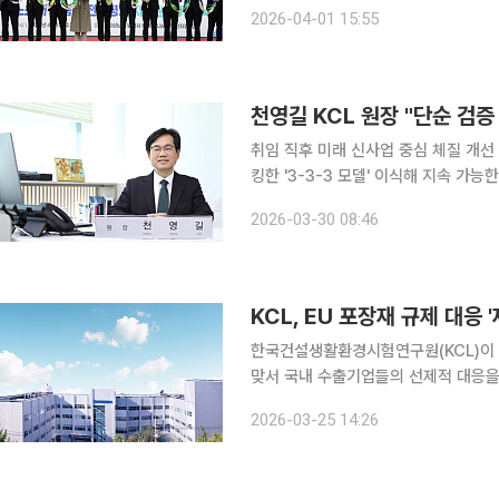
전망이다. 한국건설생활환경시험연구원(KCL)은 1일 경남테크노파크(경남TP), 나노융합산업연구
2026-04-01 15:55
조합과 함께 경남 밀양 나노융합 국가
취임 직후 미래 신사업 중심 체질 개선
킹한 '3-3-3 모델' 이식해 지속 가
비스로 가교 역할 할 것" "단순한 시험·인증기관을 넘어 산업 전반의 신뢰를 책임지는 '전주기 신뢰
2026-03-30 08:46
성 플랫폼 기관'으로 도약하고자 합니다
KCL, EU 포장재 규제 대응
한국건설생활환경시험연구원(KCL)이 
맞서 국내 수출기업들의 선제적 대응을 지
산업통상부 국가기술표준원이 주관하는
2026-03-25 14:26
선정됐다고 25일 밝혔