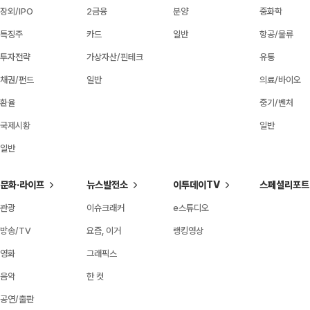
장외/IPO
2금융
분양
중화학
특징주
카드
일반
항공/물류
투자전략
가상자산/핀테크
유통
채권/펀드
일반
의료/바이오
환율
중기/벤처
국제시황
일반
일반
문화·라이프
뉴스발전소
이투데이TV
스페셜리포트
관광
이슈크래커
e스튜디오
방송/TV
요즘, 이거
랭킹영상
영화
그래픽스
음악
한 컷
공연/출판