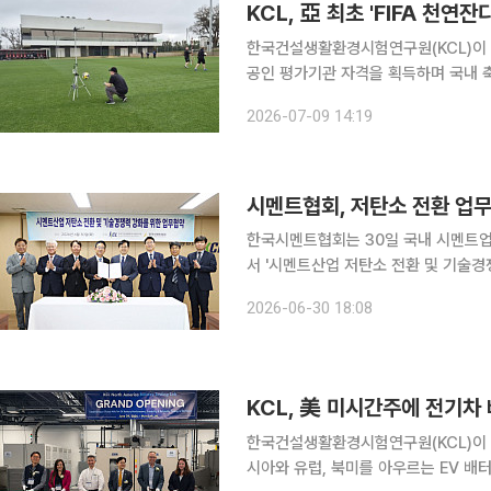
KCL, 亞 최초 'FIFA 천
한국건설생활환경시험연구원(KCL)이 
공인 평가기관 자격을 획득하며 국내 
졌다. KCL은 국제축구연맹(FIFA)의 천연잔디 그라운드(NPS) 공인 평가기관으로 신규 지정됐다고
2026-07-09 14:19
9일 밝혔다. KCL은 올해 2월 F
시멘트협회, 저탄소 전환 업무협
한국시멘트협회는 30일 국내 시멘트
서 '시멘트산업 저탄소 전환 및 기술경쟁력
은 시멘트 업계의 기술 경쟁력 강화 
2026-06-30 18:08
는 산업 환경에서 저탄소 시멘트의 수
KCL, 美 미시간주에 전기차
한국건설생활환경시험연구원(KCL)이 
시아와 유럽, 북미를 아우르는 EV 배터리 시