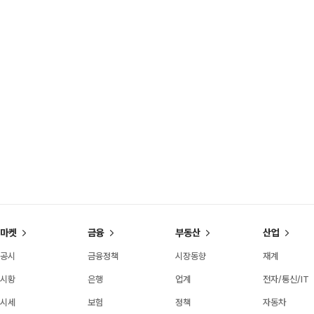
마켓
금융
부동산
산업
공시
금융정책
시장동향
재계
시황
은행
업계
전자/통신/IT
시세
보험
정책
자동차