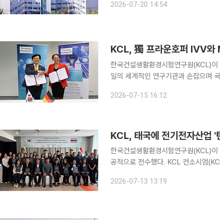
2026-07-20 14:54
다. KCL은 20일 인천 호구포사업
KCL, 獨 프라운호퍼 IVV와
한국건설생활환경시험연구원(KCL)이 유
일의 세계적인 연구기관과 손잡으며 국
든한 지원망을 구축했다. KCL은 14일(현지 시간) 독일 프라이징에 위치한 프라운호퍼 IVV에서 규
2026-07-15 16:12
제 대응 포장재 분야 기술협력 강화를 
KCL, 태국에 전기전자산업 '
한국건설생활환경시험연구원(KCL)이 
공적으로 전수했다. KCL 컨소시엄(KCL·한국전자기술연구원·엠와이씨)은 한국국제협력단(KOICA)
과 함께 추진하는 '태국 삼각협력 아세
2026-07-13 13:19
친환경 생산 교육 관계자 초청 연수'를