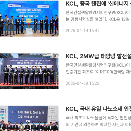
KCL, 중국 톈진에 '신에너
한국건설생활환경시험연구원(KCL)이 
는 공동시험실을 열었다. KCL은 13일 중국 톈진에서 중국 자동차 인증기관인 중기연 신에너지 자동
차 검측센터(톈진)유한공사(CATARC
2026-04-14 16:47
켰다고 14일 밝혔다. 이날
한국건설생활환경시험연구원(KCL)이 
인증기관 최초로 'K-RE100(한국형 재생에너지 1
사업장에서 2MW급 자가소비형 태양광 발전설비
2026-04-08 15:22
봉 더불어민주당 국회의원, 천영길 KC
KCL, 국내 유일 나노소재 
국내 최초로 나노물질에 특화된 안전성 
외 기관에 의존하며 막대한 시간과 비