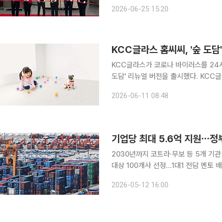
(현지시간) 미국 미시간주 플리머스에서
2026-06-25 15:20
최했다고 25일 밝혔다. 
KCC글라스 홈씨씨, '숲 도담
KCC글라스가 코로나 바이러스를 24시
도담' 리뉴얼 버전을 출시했다. KCC글라스의 인테리어 전문 브랜드 홈씨씨는 어린이와 반려동물이
함께 생활하는 가정을 위한 프리미엄 폴
2026-06-11 08:48
일 밝혔다. 이번 리뉴얼에선 '바이러
기업당 최대 5.6억 지원⋯정부
2030년까지 코트라·무보 등 5개 기관
대상 100개사 선정…1대1 전담 멘토
체계 확고히 구축" 정부가 2030년까지 수출 1000만달러 규모의 중소·중견기업 500개사를 육성한
2026-05-12 16:00
다. 이를 위해 5개 주요 수출지원기