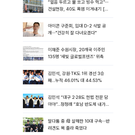
“얼음 두르고 물 쏘고 빙수 먹고”⋯
건설현장, 40도 폭염 이겨내기 [르
포]
아이콘 구준회, 입대 D-2 삭발 공
개⋯"건강히 잘 다녀오겠다"
이재준 수원시장, 20개국 이주민
135명 '새빛 글로벌프렌즈' 위촉
김민석, 강원·TK도 1위 경선 3승
째…누적 46.01% 대 44.53%
김민석 “대구 2·28도 헌법 전문 담
아야”…정청래 “호남 반도체 내가
제일 잘할 것”
말다툼 중 母 살해한 10대 구속⋯반
려견도 목 졸라 죽였다