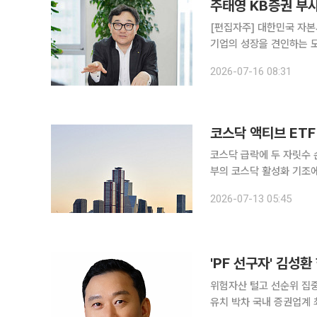
[편집자주] 대한민국 자
기업의 성장을 견인하는 
선에서, 증권사 기업금융(I
2026-07-16 08:31
잡는 손' 기획을 통해 주요
코스닥 액티브 ET
코스닥 급락에 두 자릿수 
부의 코스닥 활성화 기조에
실을 기록했다. 운용사가
2026-07-13 05:45
'PF 선구자' 김성
위험자산 털고 선순위 집중
유치 박차 국내 증권업계 최초로 부동산 프로젝트파이낸싱(PF) 기반 자산유동화증권(ABS)을 도입