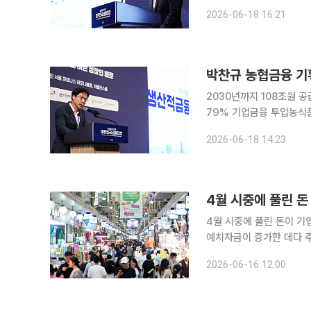
확대를 넘어 미래 성장산
2026-06-18 16:21
융지주별 차별화 전략이 
2030년까지 108조원 공
79% 기업금융 투입농식품 펀드
후 5년간 108조원을 공
2026-06-18 14:23
식품 중심 금융을 넘어 인공
4월 시중에 풀린 
4월 시중에 풀린 돈이 기
예치자금이 증가한 데다 주
따른 것으로 풀이된다. 한국은행이 16일 발표한 '2026년 4월 통화 및 유동성' 통계에 따르면 4월
2026-06-16 12:00
한 달 간 M2(광의통화, 계