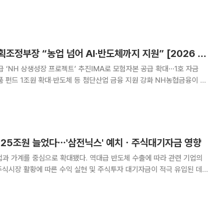
업을 발굴하고 육성하는 방향으로 자금 공급 전략이 진화하는 모습이다. 금
성과를 내기 시작하면서 생산적 금융 경쟁도 한층
박찬규 농협금융 기획조정부장 “농업 넘어 AI·반도체까지 지원” [2026 금융대전]
급 ‘NH 상생성장 프로젝트’ 추진IMA로 모험자본 공급 확대⋯1호 자금
 1조원 확대·반도체 등 첨단산업 금융 지원 강화 NH농협금융이 향
급하는 ‘NH 상생성장 프로젝트’를 통해 생산적 금융 확대에 나선다. 농업·농
지능(AI), 반도체 등 첨단산
돈 25조원 늘었다⋯'삼전닉스' 예치ㆍ주식대기자금 영향
업과 가계를 중심으로 확대됐다. 역대급 반도체 수출에 따라 관련 기업의
식시장 활황에 따른 수익 실현 및 주식투자 대기자금이 적극 유입된 데
절조정, 평잔) 규모는 415