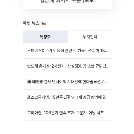
월만에 최저치 수준 [포토]
마켓 뉴스
특징주
투자전략
스페이스X 주가 반등에 관련주 ‘껑충’⋯스피어 18%ㆍ에이치브이엠 12%↑
반도체 온기 탄 2차전지...삼성SDI, 장 초반 7% 넘게 껑충
美 태양광 관세 반사이익 기대감에 한화솔루션 20%대·OCI홀딩스 14%대 급등
포스코퓨처엠, 19만톤 LFP 양극재 공급 합의에 9%대 강세
고려아연, 106분기 연속 흑자...2분기 '어닝 서프라이즈'에 장 초반 12%대 강세