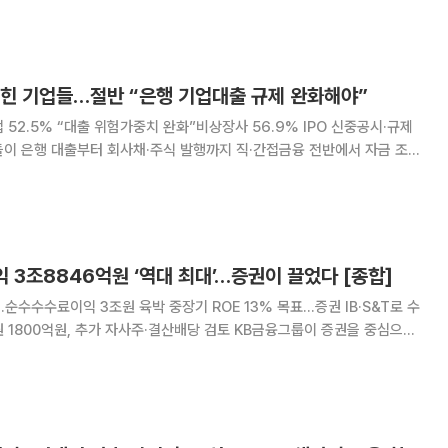
용(Trading) 27.
막힌 기업들…절반 “은행 기업대출 규제 완화해야”
 52.5% “대출 위험가중치 완화”비상장사 56.9% IPO 신중공시·규제
나타났다. 기업 절반 이상은 자금난을 덜기 위한 최우선 과제로 은행의 기
 꼽았다. 증시가 상승하더라도 개별 기업
익 3조8846억원 ‘역대 최대’…증권이 끌었다 [종합]
순수수수료이익 3조원 육박 중장기 ROE 13% 목표…증권 IB·S&T로 수
, 추가 자사주·결산배당 검토 KB금융그룹이 증권을 중심으로
힘입어 반기 기준 역대 최대 실적을 썼다. 은행의 이자이익이 안정적으로
호조로 수수료이익이 크게 늘면서 그룹