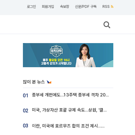
로그인
회원가입
속보창
신문/PDF 구독
RSS
많이 본 뉴스
종부세 개편에도…1·3주택 종부세 격차 2028년부터 확대
01
미국, 가상자산 포괄 규제 속도…상원, ‘클래리티법’ 9월 절차투표 추진
02
03
이란, 미국에 호르무즈 합의 조건 제시…美 “경기 아직 안 끝나” [종합]