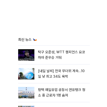
최신 뉴스
탁구 오준성, WTT 챔피언스 요코
하마 준우승 거둬
[내일 날씨] 전국 무더위 계속…10
일 낮 최고 34도 육박
평택 매일유업 공장서 연유탱크 청
소 중 근로자 1명 숨져