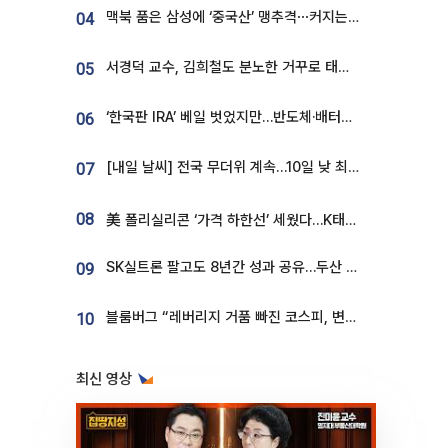
맥북 품은 삼성에 ‘중국산’ 맹추격⋯커지는 노트북 OLED 시장
04
서경덕 교수, 김희철도 분노한 거꾸로 태극기⋯"엉터리는 아냐, 아쉬울 뿐"
05
‘한국판 IRA’ 베일 벗었지만…반도체·배터리 업계 “시행령이 관건”
06
[내일 날씨] 전국 무더위 계속…10일 낮 최고 34도 육박
07
08
美 폴리실리콘 ‘가격 하한선’ 세웠다…K태양광 수혜 기대
SK실트론 팔고도 8년간 성과 공유…두산 인수대금 2.3조가 끝 아냐
09
블룸버그 “레버리지 거품 빠진 코스피, 변동성 최악 국면 지났을 가능성”
10
최신 영상