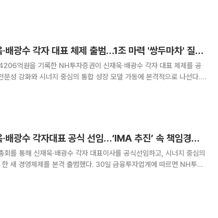
 자본을 늘려주는 방식으로 증권사의 투자 여력을 키우는 모양새다. 정부
래 모험자본 공급에서 증권사의 역할이 커지면
NH투자증권, 신재욱·배광수 각자 대표 체제 출범…1조 마력 '쌍두마차' 질주 준비[종합]
4206억원을 기록한 NH투자증권이 신재욱·배광수 각자 대표 체제를 공
전문성 강화와 시너지 중심의 통합 성장 모델 가동에 본격적으로 나선다.
르면 NH투자증권은 이날 임시 주주총회를 열고 신재욱·배광수 각자 대표
. 이번 각자 대표 체제 전환은 종합투자계
NH투자증권, 신재욱·배광수 각자대표 공식 선임…‘IMA 추진’ 속 책임경영 강화
총회를 통해 신재욱·배광수 각자 대표이사를 공식선임하고, 시너지 중심의
를 본격 출범했다. 30일 금융투자업계에 따르면 NH투자
회를 열어 임원후보추천위원회의 추천과 임시이사회 승인을 거친 신재욱·
건을 최종 확정했다. 이에 따라 NH투자증권은