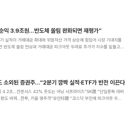
대표가 부동산 금융 영역을 다시 한번 확장하고 있다. 선순위 투자 기조
 이어, 글로벌 파트너십을 발판 삼아 국내
 순익 3.9조원…반도체 쏠림 완화되면 재평가”
분기 실적이 거래대금 확대와 위험자산 가격 상승에 힘입어 시장 기대치를
만 반도체 쏠림 현상과 거래대금 피크아웃 우려로 주가가 지수를 밑돌고
 재평가가 가능할 것으로 내다봤다. 설용진 iM증권 연구원은 6
사의 2분기 합산 지배순이익이 3조9340억원
 소외된 증권주…“2분기 깜짝 실적·ETF가 반전 이끈다
순익 4.2조…컨센서스 42% 웃도는 어닝 서프라이즈”SK證 “단일종목 레버
율 판도 바꿔…한투, 키움 맹추격”유안타證 “코스닥 부진에 피크아웃 우려
 매력 부각”최선호주로 ‘삼성증권·한국금융지주·키움증권’ 압축…브로커
리지·WM 펀더멘털 주목 국내 주식시장의 일평균 거래대금이 100조