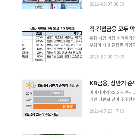
2026-08-07 08:30
위탁매매(BK) 41.2% △운
직·간접금융 모두 
은행 차입 가장 어려워기업
부담이 최대 걸림돌 기업들이 은행 대출부터 회사채·주식 발행까지 직·간접금융 전반에서 자금 조달
에 어려움을 겪는 것으로 
2026-07-30 12:00
업대출 위험가중치 완화를
KB금융, 상반기 순
비이자이익 33.3% 증가…
익원 다변화 잔여 주주환원 1800억원
한 비은행 부문의 성장에 
2026-07-23 17:13
유지된 가운데 자본시장 