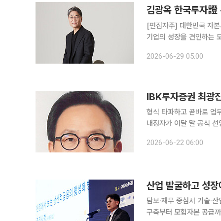
[편집자주] 대한민국 자
기업의 성장을 견인하는 
선에서, 증권사 기업금융(I
2026-06-29 05:00
잡는 손' 기획을 통해 주요
IBK투자증권 최광진
형식 타파하고 곧바로 업무 몰입'CIB
내정자가 이달 말 공식 선
자는 화려한 취임식 대신
2026-06-22 06:00
확충과 친정인 IBK기업
담보·재무 중심서 기술·
구축부터 모험자본 공급까지 경쟁 금융지주들이 생산적 금융의 판을 다시 