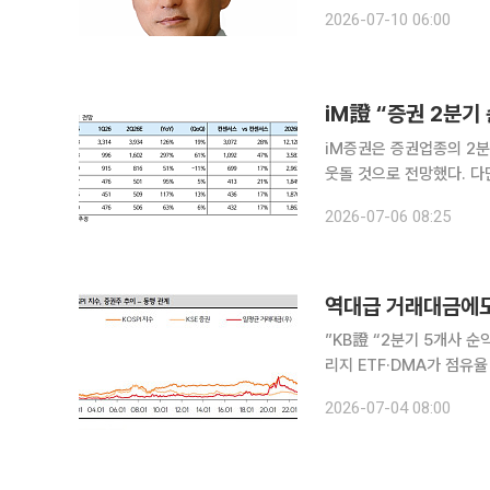
했던 김성환 한국투자증권 
2026-07-10 06:00
로 실적 방어에 성공한 데
iM證 “증권 2분기
iM증권은 증권업종의 2
웃돌 것으로 전망했다. 다
있다며 쏠림 완화 국면에서는 증권주
2026-07-06 08:25
일 증권업종 커버리지 5개
역대급 거래대금에도
”KB證 “2분기 5개사 
리지 ETF·DMA가 점유
있으나 낮아진 밸류에이션
2026-07-04 08:00