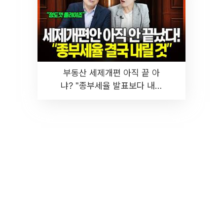
부동산 세제개편 아직 끝 아
냐? "종부세율 발표보다 내릴
것" 장기거주·양도세 전망 I 집
땅지성 I 김인만, 진미윤