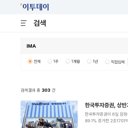
검색
전체
1주
1개월
1년
직접입력
검색결과 총
303
건
한국투자증권, 상반기
한국투자증권이 6일 잠정실
89.1% 증가한 2조170
조7311억원으로 집계됐다. 실적 성장 핵심 원동력은 포트폴리오 다각화다. 상반기 수익 비중