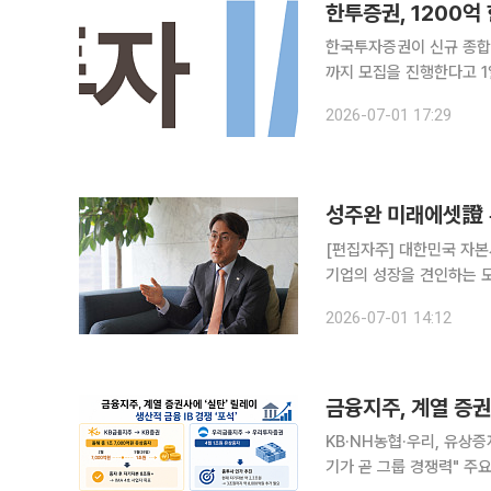
한투증권, 1200억 
한국투자증권이 신규 종합투자
까지 모집을 진행한다고 1일 밝혔다. 이번에 선보인 '한국투자 IMA G1
다 투자 포트폴리오를 넓혀 추가 수익
2026-07-01 17:29
기업금융 자산을 기반으로
[편집자주] 대한민국 자
기업의 성장을 견인하는 
선에서, 증권사 기업금융(I
2026-07-01 14:12
잡는 손' 기획을 통해 주요
금융지주, 계열 증권
KB·NH농협·우리, 유상
기가 곧 그룹 경쟁력" 주요 금융지주들이 올 들어 계열 증권사에 잇달아 대규모 자금을 공급하고 있