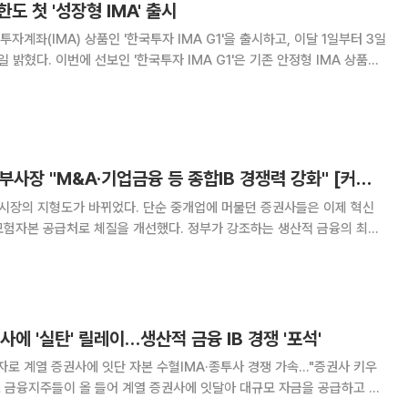
한도 첫 '성장형 IMA' 출시
계좌(IMA) 상품인 '한국투자 IMA G1'을 출시하고, 이달 1일부터 3일
'은 기존 안정형 IMA 상품보
을 추구하는 성장형 상품이다. 인수금융과 기업대출 등 국내
 하되, 메자닌(주식연계채권
성주완 미래에셋證 부사장 "M&A·기업금융 등 종합IB 경쟁력 강화" [커버리지, 기업을 잡는 손]②
본시장의 지형도가 바뀌었다. 단순 중개업에 머물던 증권사들은 이제 혁신
모험자본 공급처로 체질을 개선했다. 정부가 강조하는 생산적 금융의 최전
B)의 역할은 그 어느 때보다 막중해졌다. 이에 본지는 '커버리지, 기업을
 증권사들의 IB 수장들을 만나, IB 강
사에 '실탄' 릴레이…생산적 금융 IB 경쟁 '포석'
증자로 계열 증권사에 잇단 자본 수혈IMA·종투사 경쟁 가속…"증권사 키우