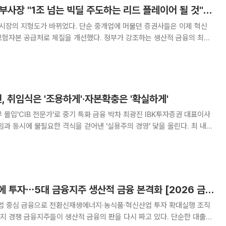
김광옥 한국투자證 부사장 "1조 넘는 빅딜 주도하는 리드 플레이어 될 것" [커버리지, 기업을 잡는 손]①
본시장의 지형도가 바뀌었다. 단순 중개업에 머물던 증권사들은 이제 혁신
모험자본 공급처로 체질을 개선했다. 정부가 강조하는 생산적 금융의 최전
B)의 역할은 그 어느 때보다 막중해졌다. 이에 본지는 '커버리지, 기업을
 증권사들의 IB 수장들을 만나, IB 강
, 취임식은 '조용하게'·자본확충은 '확실하게'
 전문가'로 중기 특화 금융 박차 최광진 IBK투자증권 대표이사
임과 동시에 불필요한 격식을 걷어낸 '실용주의 경영' 닻을 올린다. 최 내정
 곧바로 업무에 돌입할 예정이다. 중소형사 한계를 극복하기 위한 자기자본
은행과의 시너지를 통한 중소기업
산업 발굴하고 성장에 투자⋯5대 금융지주 생산적 금융 본격화 [2026 금융대전]
산업 중심 금융으로 전환신재생에너지·농식품·혁신산업 투자 확대실행 조직
짜고 있다. 단순한 대출