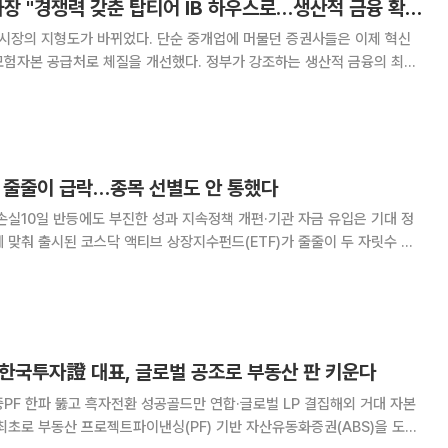
주태영 KB증권 부사장 "경쟁력 갖춘 탑티어 IB 하우스로…생산적 금융 확대" [커버리지, 기업을 잡는 손]⑥
본시장의 지형도가 바뀌었다. 단순 중개업에 머물던 증권사들은 이제 혁신
모험자본 공급처로 체질을 개선했다. 정부가 강조하는 생산적 금융의 최전
B)의 역할은 그 어느 때보다 막중해졌다. 이에 본지는 '커버리지, 기업을
 증권사들의 IB 수장들을 만나, IB 강
F 줄줄이 급락…종목 선별도 안 통했다
손실10일 반등에도 부진한 성과 지속정책 개편·기관 자금 유입은 기대 정
 맞춰 출시된 코스닥 액티브 상장지수펀드(ETF)가 줄줄이 두 자릿수 손
 성장성이 높은 종목을 직접 선별해 시장 대비 초과수익을 내겠다고 나섰지
만, 코스닥 시장의 급격한 변동성을 피하지 못했다. 13일 코스
환 한국투자證 대표, 글로벌 공조로 부동산 판 키운다
PF 한파 뚫고 흑자전환 성공골드만 연합·글로벌 LP 결집해외 거대 자본