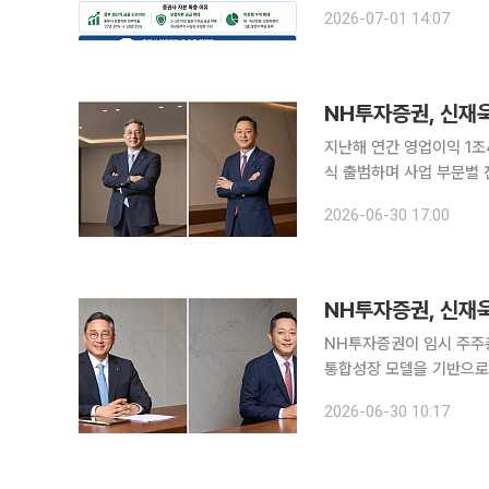
다. 유상증자를 통해 직접
2026-07-01 14:07
의 생산적 금융 기조 아
지난해 연간 영업이익 1조
식 출범하며 사업 부문별 
30일 금융투자업계에 따
2026-06-30 17:00
선임 안건을 최종 확정했다
NH투자증권이 임시 주주
통합성장 모델을 기반으로 한 새 경영체제
증권은 이날 임시 주주총
2026-06-30 10:17
배광수 각자 대표 선임 안