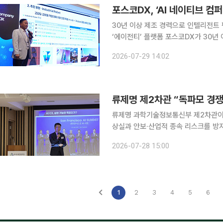
포스코DX, ‘AI 네이티브 컴퍼
30년 이상 제조 경력으로 인텔리전트 
‘에이전티’ 플랫폼 포스코DX가 30년 이상 축적된 현장 경험과 도메인 지식을 바탕으로 ‘’AI 네이티
브 컴퍼니’로의 대전환을 선언했다. 제
2026-07-29 14:02
사무 분야에선 ‘AI 직원’을 사람 직원
류제명 제2차관 “독파모 경쟁
류제명 과학기술정보통신부 제2차관이 ‘
상실과 안보·산업적 종속 리스크를 방지할 ‘소
관은 28일 서울 서초구 자동차회관에서
2026-07-28 15:00
서 미국의 프런티어 AI 모델에 대한 
1
2
3
4
5
6