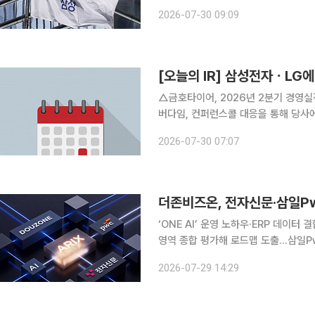
억원, 영업이익 89조5000원을 기록
2026-07-30 09:09
디바이스솔루션(DS)부문은 영업이익 
[오늘의 IR] 삼성전자ㆍL
△금호타이어, 2026년 2분기 경영실
버다임, 컨퍼런스콜 대응을 통해 당사에
영실적 발표 △SK이노베이션, 2026
2026-07-30 07:07
발표 △케이뱅크, 2026년 2분기 경
‘ONE AI’ 운영 노하우·ERP 데이
영역 종합 평가해 로드맵 도출…삼일PwC·전자
문, 삼일회계법인(삼일PwC)과 함께 기
2026-07-29 14:29