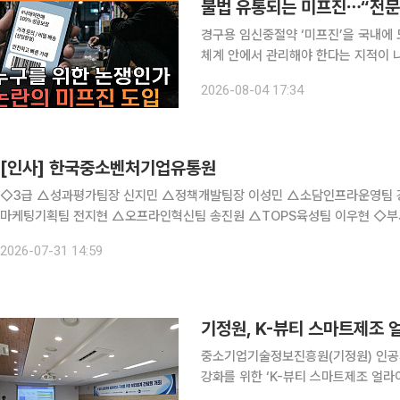
불법 유통되는 미프진⋯“전문가
경구용 임신중절약 ‘미프진’을 국내에 
체계 안에서 관리해야 한다는 지적이 나왔다. 본지 김지영 기자와 손윤희 박사는 2
채널 이투데이TV ‘T 같은 F’(연출 
2026-08-04 17:34
동의 여부 등을 논의했다
[인사] 한국중소벤처기업유통원
◇3급 △성과평가팀장 신지민 △정책개발팀장 이성민 △소담인프라운영팀 강한구 ◇4급 △성과평가팀 안소희 △기획예산팀 김훈호 △
마케팅기획팀 전지현 △오프라인혁신팀 송진원 △TOPS육성팀 이우현 ◇부서장 △오프라인지원단장 이정현 △공공구매지원실장 강윤
호 △DX추진단장 김은영 ◇팀장 △오프라인혁신팀장 이승국 
2026-07-31 14:59
기정원, K-뷰티 스마트제조 
중소기업기술정보진흥원(기정원) 인공지
강화를 위한 ‘K-뷰티 스마트제조 얼라이언스’
서울역 인근에서 뷰티업계 관계자들과 간