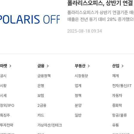
폴라리스오피스, 상반기 연결
폴라리스오피스가 상반기 연결기준 매출 
매출은 전년 동기 대비 28% 증가했으며, 영업
걸친 다변화된 사업 포트폴리오가 특정
2025-08-18 09:34
풀이된다. 특히 본업인 소프트웨어(S
마켓
금융
부동산
산업
공시
금융정책
시장동향
재계
시황
은행
업계
전자/통신/IT
시세
보험
정책
자동차
장외/IPO
2금융
분양
중화학
특징주
카드
일반
항공/물류
투자전략
가상자산/핀테크
유통