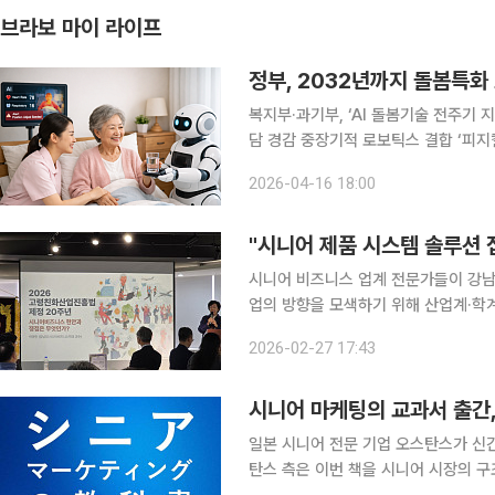
브라보 마이 라이프
정부, 2032년까지 돌봄특화
복지부·과기부, ‘AI 돌봄기술 전주기 
담 경감 중장기적 로보틱스 결합 ‘피지컬 AI’ 개발 추진 정부가 20
스 등 과학기술 개발에 나선다. 16일 보건복지부에 따르면 정부는 2028년부터 2032년까지 돌봄
2026-04-16 18:00
특화 피지컬 인공지능(AI) 및 로보틱스
"시니어 제품 시스템 솔루션 
시니어 비즈니스 업계 전문가들이 강남
업의 방향을 모색하기 위해 산업계·학계·국회
남구 이투데이빌딩 19층 라운지에서 
2026-02-27 17:43
씨와 강남대학교 시니어비즈니스학과가
시니어 마케팅의 교과서 출간, 
일본 시니어 전문 기업 오스탄스가 신간
탄스 측은 이번 책을 시니어 시장의 