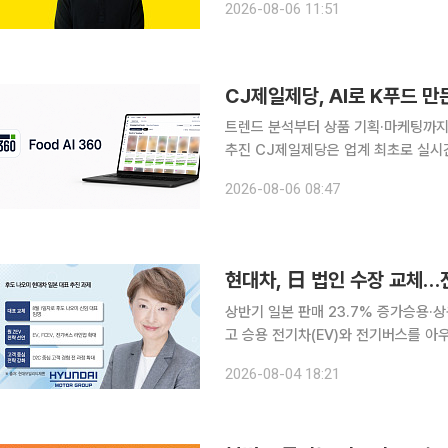
2026-08-06 11:51
CJ제일제당, AI로 K푸드 만든
트렌드 분석부터 상품 기획·마케팅까지 
추진 CJ제일제당은 업계 최초로 실시간 트렌드 분석과 상품 기획·개발, 소비자 반응 예측, 마케팅을
지원하는 AI 플랫폼 '푸드 AI 360(Food AI
2026-08-06 08:47
식품마케팅실과 AX·DX담당이 공동 
현대차, 日 법인 수장 교체…전
상반기 일본 판매 23.7% 증가승용·상용 전동화 통합 전략 현
고 승용 전기차(EV)와 전기버스를 아
업을 상용차와 차세대 모빌리티까지 확대해 시
2026-08-04 18:21
계에 따르면 현대차 일본 법인 현대모