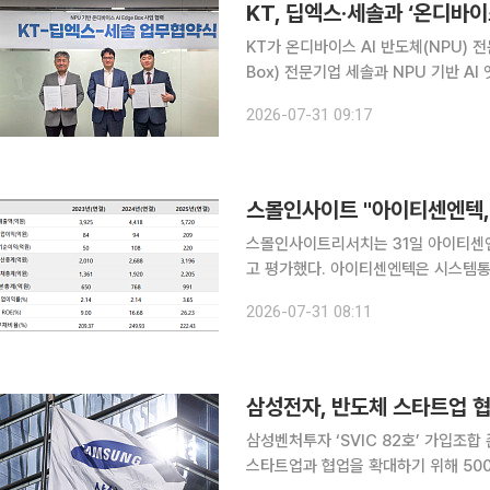
KT, 딥엑스·세솔과 ‘온디바이스
KT가 온디바이스 AI 반도체(NPU) 전
Box) 전문기업 세솔과 NPU 기반 AI
해 현장에서 데이터를 실시간으로 분석·처리하는 소형
2026-07-31 09:17
‘NPU 기반 온디바이스 AIoT 사업 
스몰인사이트리서치는 31일 아이티센엔
고 평가했다. 아이티센엔텍은 시스템통합(SI), IT아웃소싱(ITO), 클라우드, 데이터 플랫폼을 기반으
로 공공과 민간의 디지털 전환(DX)을 
2026-07-31 08:11
기업 전반의 시스템 구축으로 확대되면
삼성벤처투자 ‘SVIC 82호’ 가입조합 존속기간 13년간
스타트업과 협업을 확대하기 위해 50