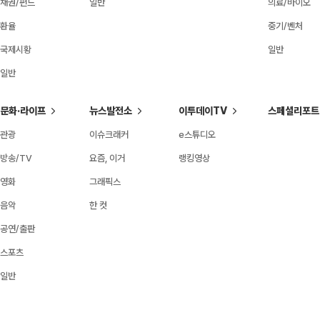
채권/펀드
일반
의료/바이오
환율
중기/벤처
국제시황
일반
일반
문화·라이프
뉴스발전소
이투데이TV
스페셜리포트
관광
이슈크래커
e스튜디오
방송/TV
요즘, 이거
랭킹영상
영화
그래픽스
음악
한 컷
공연/출판
스포츠
일반