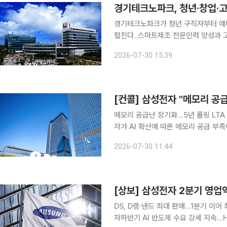
경기테크노파크, 청년·창업·
경기테크노파크가 청년 구직자부터 예
펼친다. 스마트제조 전문인력 양성과 고
일 이투데이 취재를 종합하면, 경기테
2026-07-30 15:39
력육성사업' 수도권 권역 사업단으로 선
메모리 공급난 장기화…5년 롤링 LTA 
자가 AI 확산에 따른 메모리 공급 부족
요 고객사와 장기공급계약(LTA)을 확
2026-07-30 11:44
다. 삼성전자는 30일 2분기 실적발
[상보] 삼성전자 2분기 영업익 
DS, D램·낸드 최대 판매…1분기 이어
자하반기 AI 반도체 수요 강세 지속…HBM4·2나노 확대 삼성전자가