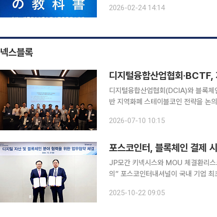
책’으로 소개한다. 특히 자사가 운영
2026-02-24 14:14
넥스블록
디지털융합산업협회·BCTF,
디지털융합산업협회(DCIA)와 블록체
반 지역화폐 스테이블코인 전략을 논의한다. 디지털융합산업협회는 10일 오전 10시
의실에서 ‘지방소멸 막기 위한 블록체
2026-07-10 10:15
크숍’을 
포스코인터, 블록체인 결제 
JP모간 키넥시스와 MOU 체결환리스
의” 포스코인터내셔널이 국내 기업 최초로 블록체인 기반의 글로벌 결제 시스템을 도입한다. 이를
통해 연간 4만 건에 달하는 무역 송금
2025-10-22 09:05