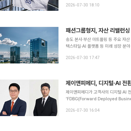
와 사업 경쟁력 강화를 위해서도 3000억원을 출자한다. 삼성전자
2026-07-30 18:10
공시를 통해 삼성벤처투자가 결성하는
패션그룹형지, 자산 리밸런싱
송도 본사·부산 아트몰링 등 주요 자
텍스타일·AI 플랫폼 등 미래 성장 분야 집중 투자 패션그룹형지가 보유 자산
배치)을 통해 미래 성장동력 확보에 나선다. 패션그룹형지는 본사가 위치한 인천 송도
2026-07-30 17:47
션복합센터와 부산 아트몰링 등 주요 
제이앤피메디, 디지털∙AI 전환
제이앤피메디가 고객사의 디지털∙AI 전
‘FDBG(Forward Deployed Busines
비즈니스 현장에 직접 참여하는 '전진 배치
2026-07-30 16:04
형으로 지원한다. 제약∙바이오 기업의 