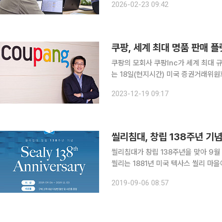
2026-02-23 09:42
AI 융합 가속, 휴
쿠팡, 세계 최대 명품 판매 플
쿠팡의 모회사 쿠팡Inc가 세계 최대 규모 명
는 18일(현지시간) 미국 증권거래위원회(S
르면 쿠팡 Inc는 투자사 그린옥스 
2023-12-19 09:17
으로 ‘아테나’(Athena Topco)라는
씰리침대, 창립 138주년 기
씰리침대가 창립 138주년을 맞아 9월
씰리는 1881년 미국 텍사스 씰리 마을에
138년 전통과 함께 꾸준한 성장을 이
2019-09-06 08:57
스처피딕을 개발했으며 이너스프링 혁