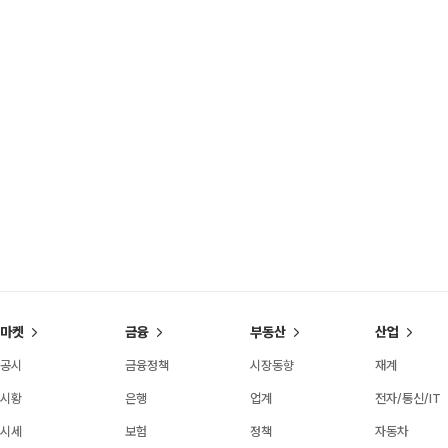
마켓
금융
부동산
산업
공시
금융정책
시장동향
재계
시황
은행
업계
전자/통신/IT
시세
보험
정책
자동차