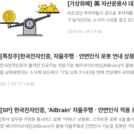
[가상화폐] 美 자산운용사 대
비트코인 투자자들이 금으로 투자처를 
가 늘어난다는 소식이 시선을 끌고 있다. △비트코인에서 금으로 비트코인 투자자들이 금으로
처를 옮기고 있다는 분석이 나왔다. 미국 가상화폐(
2019-01-29 17:43
Van Eck) 미국 자산운용사 반에크 대
[특징주]한국전자인증, 자율주행ㆍ안면인식 로봇 연내 상
한국전자인증이 출자한 인공지능 전문기업 에이아이브레인(AIBrain)이 올해
을 상용화한다는 소식에 상승세다. 17일 오후 2시42분 현재 전일대비 400원(5.80%) 오른 7300원에 거래되고 있다. 이날 에이아이브
레인은 올해 회사 업무용 및 가정용 홈 서비스 로봇 ‘아테나(Athena)’를
2017-03-17 14:43
[SP] 한국전자인증, ‘AIBrain’ 자율주행ㆍ안면인식 적용
[회사 업무용·가정용 홈서비스 로봇 ‘아테나’ 상용화…스마트폰 로봇 4월 출시] [종목돋보기] 한국전자인증의 출자법인인 인공지능 전
업 에이아이브레인(AIBrain)이 올해 자율주행과 안면인식 기능을 접목한 가
‘타이키(Tyche)’의 출시도 앞당긴다. 에이아이브레인은 올해 회사 업무용 