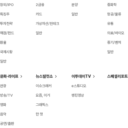
장외/IPO
2금융
분양
중화학
특징주
카드
일반
항공/물류
투자전략
가상자산/핀테크
유통
채권/펀드
일반
의료/바이오
환율
중기/벤처
국제시황
일반
일반
문화·라이프
뉴스발전소
이투데이TV
스페셜리포트
관광
이슈크래커
e스튜디오
방송/TV
요즘, 이거
랭킹영상
영화
그래픽스
음악
한 컷
공연/출판