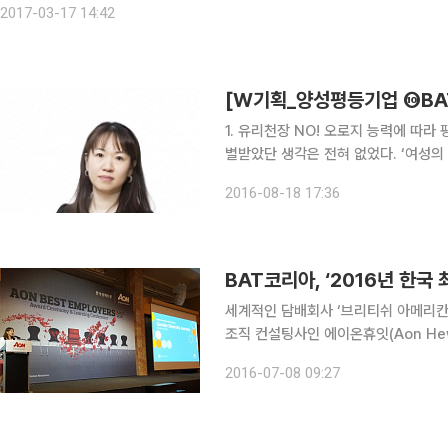
2017-03-17 14:42
1. 유리천장 NO! 오로지 능력에 따라 평가…공정한 기회 부여
별받았단 생각은 전혀 없었다. ‘여성
지지해준다는 게 가장 큰 장점이다.BA
2016-08-18 17:36
높은 곳을 목표에 두고 있다면 스페셜
BAT코리아, ‘2016년 한국
세계적인 담배회사 ‘브리티쉬 아메리칸 
조직 컨설팅사인 에이온휴잇(Aon Hewi
Employers Korea)’ 본상과 ‘여
2016-07-08 09:27
밝혔다. 에잇온휴잇이 선정, 발표하는