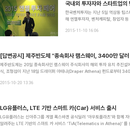
국내외 투자자와 스타트업의 만남
한국벤처투자는 지난 5일 역삼동 팁스
해 엔젤투자자, 벤처캐피탈, 창업자 등 
다. 이번 행사는 제1부 ‘엔젤투자자의 글로벌 역량강화와 네크워킹’, 제2부 ‘엔젤투자기업 해외진출
2015-11-10 16:06
및 투자유치’로 나누어 진행되었으며, 
[답변공시] 제주반도체 "종속회사 램스웨이, 3400만 달러
제주반도체는 20일 종속회사인 램스웨이 주식회사의 해외 투자 유치 추진설에
식, 조형섭이 지난 18일 드레이퍼 아테나(Draper Athena) 펀드로부터 
다.
2015-10-20 13:36
LG유플러스, LTE 기반 스마트 카(Car) 서비스 출시
LG유플러스는 신아주그룹 계열 폭스바겐 공식딜러 ‘아우토플라츠’와 함께 자
알려주는 LTE 기반의 스마트 카 서비스 ‘TiA(Telematics in Athena)’ 를 출시한다고 25일 밝혔