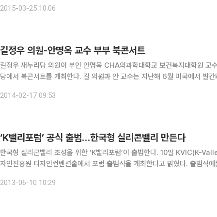
을 통해 차량에서 수집되는 각종 정보들을 이용자의 스마트폰 애플리케
2015-03-25 10:06
길정우 의원-안명옥 교수 부부 북콘서트
길정우 새누리당 의원이 부인 안명옥 CHA의과학대학교 보건복지대학원 교수(
당에서 북콘서트를 개최한다. 길 의원과 안 교수는 지난해 6월 미국에서 발간돼 뉴욕타임스 선정 베스트셀러에 올랐던 ‘아테나 독트린
(Athena Doctrine)’을 공동 번역했다. 이들은 “여성 대통령 시대가 열린
2014-02-17 09:53
‘K밸리포럼’ 공식 출범…한국형 실리콘밸리 만든다
한국형 실리콘밸리 조성을 위한 ‘K밸리포럼’이 출범한다. 10일 KVIC(K-Valley Innovation Center) 설립준비위원회는 이튿날 한국디
자인진흥원 디자인컨벤션홀에서 포럼 출범식을 개최한다고 밝혔다. 출범식에는 
업보육센터장과 선도기업 대표 등 관련인사 300여명이 참석한다. KVI
2013-06-10 10:29