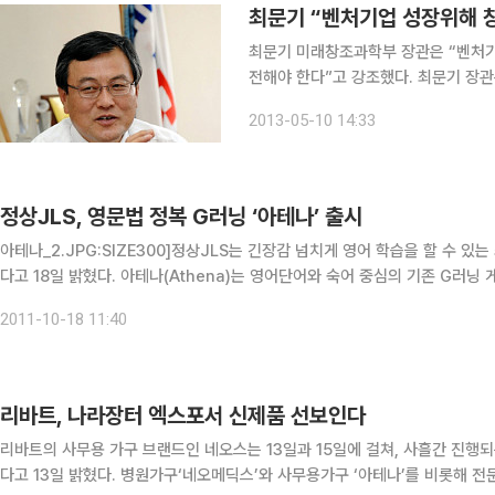
최문기 “벤처기업 성장위해 
최문기 미래창조과학부 장관은 “벤처기
전해야 한다”고 강조했다. 최문기 장관은 9일(현지시간) 미국 실리콘밸리에서 현지 진출 국내기업
과 지업기관이 참여한 가운데 ‘글로벌 창
2013-05-10 14:33
정책간담회에서는 크리스 베리(Chris B
정상JLS, 영문법 정복 G러닝 ‘아테나’ 출시
아테나_2.JPG:SIZE300]정상JLS는 긴장감 넘치게 영어 학습을 할 수 있는
다고 18일 밝혔다. 아테나(Athena)는 영어단어와 숙어 중심의 기존 G러닝 게임과 달리 최초로 영문법을 공부할 수 있는 게임이다. 대결
영역을 선택한 후 괴물을 피해 지혜의 신 아테나가 내는 영어
2011-10-18 11:40
리바트, 나라장터 엑스포서 신제품 선보인다
리바트의 사무용 가구 브랜드인 네오스는 13일과 15일에 걸쳐, 사흘간 진행되
다고 13일 밝혔다. 병원가구‘네오메딕스’와 사무용가구 ‘아테나’를 비롯해 전