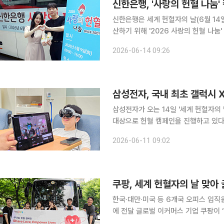
신한은행, '사랑의 헌혈 나눔
신한은행은 세계 헌혈자의 날(6월 14
산하기 위해 '2026 사랑의 헌혈 나눔' 캠페인을 
헌혈 캠페인을 이어오고 있으며 올해까지 누적
2026-06-14 09:26
지난 1일부터 19일까지 전국 영업점
삼성전자, 국내 최초 갤럭시 
삼성전자가 오는 14일 '세계 헌혈자의
대상으로 헌혈 캠페인을 진행하고 있다고 11일 밝혔다. 이번 캠페인
원들을 위해 헌혈하는 동안 갤럭시 XR
2026-06-11 09:02
영하고 있다. 갤럭시XR은 삼성전
쿠팡, 세계 헌혈자의 날 맞아 
한국·대만·미국 등 6개국 오피스 임직
에 전달 글로벌 이커머스 기업 쿠팡이 ‘세계 헌혈자의 날(6월 14일)’을 기념해 국경을 넘은 생명 나
눔 활동에 나섰다. 쿠팡풀필먼트서비스 