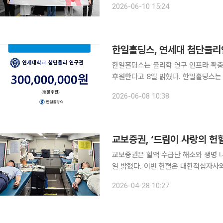
2026-06-10 15:24
한일홀딩스, 연세대 첨단물리
한일홀딩스는 물리학 연구 인프라 확충
후원한다고 8일 밝혔다. 한일홀딩스는 이를 위해 5일 서울 서대문구 연세대학교 신촌캠퍼스 본관에
서 ‘연세대학교 첨단물리연구관 건축 
2026-06-08 10:38
구관은 지상 4층, 지하 3층 규모 교
교보증권, ‘드림이 사랑의 헌혈
교보증권은 혈액 수급난 해소와 생명 나
일 밝혔다. 이번 헌혈은 대한적십자사와 연계해 만성적인 혈액 부족 문제 해결에 동참하고, 기업의
사회적 책임을 실천하기 위해 마련됐다. 27일 서울 여의도 본사에 마련된 헌혈버스에서 진행
2026-04-28 10:27
사에는 교보증권 임직원을 비롯해 본사 