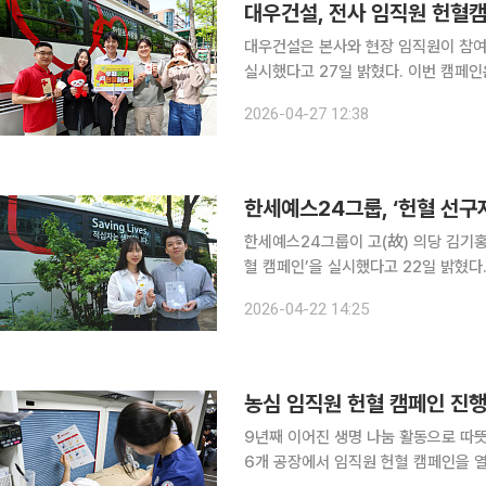
대우건설, 전사 임직원 헌혈
대우건설은 본사와 현장 임직원이 참여하
실시했다고 27일 밝혔다. 이번 캠페인은 대우건설 임직원이 을지로 본사 앞 헌혈버스를 방문해 직
접 참여했다. 헌혈버스 방문이 어려운 
2026-04-27 12:38
캠페인에 참
한세예스24그룹, ‘헌혈 선구
한세예스24그룹이 고(故) 의당 김기홍
혈 캠페인’을 실시했다고 22일 밝혔다
한국 헌혈 운동의 선구자로서 고인의 유지를 기리기 위해
2026-04-22 14:25
거 40주기 추모 헌혈 캠페인을 단순 
농심 임직원 헌혈 캠페인 진
9년째 이어진 생명 나눔 활동으로 따뜻한 기업 가치 전해 농심이 
6개 공장에서 임직원 헌혈 캠페인을 열