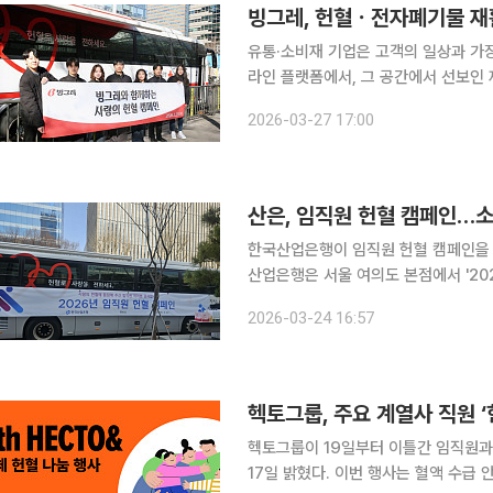
빙그레, 헌혈ㆍ전자폐기물 재활
유통·소비재 기업은 고객의 일상과 가장
라인 플랫폼에서, 그 공간에서 선보인
다. 이런 이유로 이들 기업의 사회적 책
2026-03-27 17:00
음을 자연스럽게 여는 기폭제가 된다. 
산은, 임직원 헌혈 캠페인…소
한국산업은행이 임직원 헌혈 캠페인을 
산업은행은 서울 여의도 본점에서 '202
인에는 임직원 100여명이 동참했다.
2026-03-24 16:57
혈병소아암협회에 전달할 예정이다. 전
헥토그룹, 주요 계열사 직원 ‘
헥토그룹이 19일부터 이틀간 임직원과 
17일 밝혔다. 이번 행사는 혈액 수급