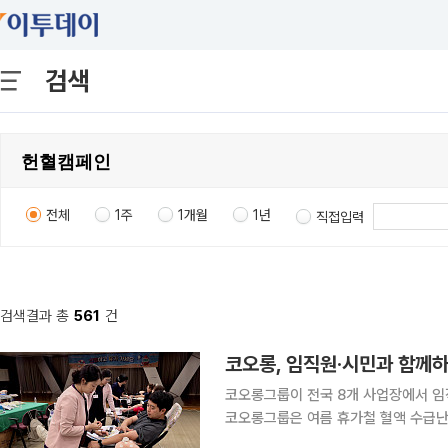
검색
전체
1주
1개월
1년
직접입력
검색결과 총
561
건
코오롱, 임직원·시민과 함께
코오롱그룹이 전국 8개 사업장에서 임
코오롱그룹은 여름 휴가철 혈액 수급난
한다고 29일 밝혔다. 여름철은 휴가와 방학으로 헌혈 참여가 줄어드는 대표적인 혈액 수급 취약 시