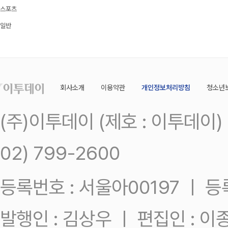
스포츠
일반
회사소개
이용약관
개인정보처리방침
청소년
(주)이투데이 (제호 : 이투데이
02) 799-2600
등록번호 : 서울아00197 ㅣ 등록일
발행인 : 김상우 ㅣ 편집인 : 