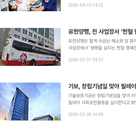
농심에 따르면 이번 캠페인에는 임직원 
2026-04-10 14:32
정에서 수혈이 필요한 소아암 환아들에
유한양행, 전 사업장서 ‘헌혈
유한양행은 혈액 수급난 해소와 암 환자
사업장에서 ‘생명을 살리는 헌혈 캠페인’을 진행했다고 
19년째 지속해 오고 있으며, 매년 상
2026-03-31 09:57
총 71명이 참여했고 현재까지 누적 참
기보, 창립기념일 맞아 릴레
기술보증기금은 창립기념일을 맞아 이달 
릴레이 사회공헌활동을 실시한다고 밝혔다. 이번 사회공헌주간은 지역상생과 소외계층
기부, 환경보전 등 다양한 주제의 활동
2026-03-30 10:00
천하기 위해 마련됐다. 