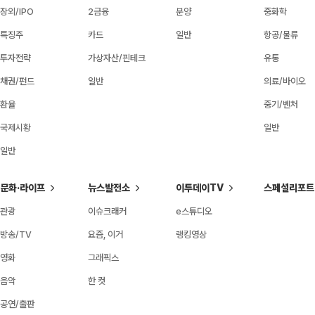
장외/IPO
2금융
분양
중화학
특징주
카드
일반
항공/물류
투자전략
가상자산/핀테크
유통
채권/펀드
일반
의료/바이오
환율
중기/벤처
국제시황
일반
일반
문화·라이프
뉴스발전소
이투데이TV
스페셜리포트
관광
이슈크래커
e스튜디오
방송/TV
요즘, 이거
랭킹영상
영화
그래픽스
음악
한 컷
공연/출판