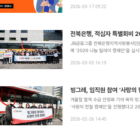
ESG(환경·사회·지배구조) 프로그램이다. 현재 국내 혈액 보유량은 약 3.5일분으로 적정 수
2026-03-17 09:22
분)을 밑도는 '관심' 단계에 머물러 있다
전북은행, 적십자 특별회비 2
JB금융그룹 전북은행지역사랑봉사단은
께 ‘2026 나눔 릴레이 캠페인’을 실시했다고 5일 밝혔다. 이날
기 위해 적십자 특별회비 2000만원을
2026-03-05 16:19
를 이어오며 19년 동안 총 3억8000
빙그레, 임직원 참여 ‘사랑의 
겨울철 혈액 수급 안정화 기여 목적 빙그레가 혈액 수급이 어려운 시기를 맞아 임직원을 대상으로
‘사랑의 헌혈 캠페인’을 진행했다고 26일 밝혔다. 빙그레는 전날 서울 종로
십자사와 협력해 헌혈 캠페인을 실시했
2026-02-26 14:45
가 감소하는 겨울철 혈액 수급 안정화