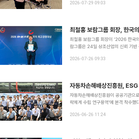
2026-07-29 09:03
기다. 코오롱은 계절적 혈액 부족 문제
최철홍 보람그룹 회장, 한국의
최철홍 보람그룹 회장이 ‘2026 한국의
람그룹은 24일 상조산업의 신뢰 기반 구
장은 1991년 보람상조를 설립한 뒤
2026-07-26 09:33
다. 업계 최초로 가격정찰제를 도입해
자동차손해배상진흥원이 공공기관으로서의
략체계 수립 연구용역'에 본격 착수했다. 자배원은 26일 ESG 중장기 전략체계수립 연구용역
수하고 지속가능경영 기반 구축에 나선다고 밝혔다. 자배원은 지난해 공
2026-06-26 11:24
환경 오피스조성, 단체 헌혈 캠페인, 