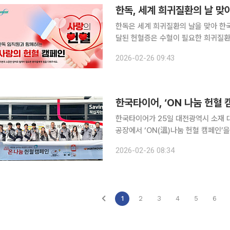
한독, 세계 희귀질환의 날 
한독은 세계 희귀질환의 날을 맞아 한
달된 헌혈증은 수혈이 필요한 희귀질환 및 혈
페인은 한독이 2007년부터 펼쳐오고 
2026-02-26 09:43
일 '세계 희귀질환의 날'에 맞춰 사랑
한국타이어, ‘ON 나눔 헌혈 
한국타이어가 25일 대전광역시 소재 
공장에서 ‘ON(溫)나눔 헌혈 캠페인’을 진행했다고 26일
대적으로 부족해지는 겨울철 혈액 수급
2026-02-26 08:34
국내 생산기지와 R&D 센터 등에서 
1
2
3
4
5
6