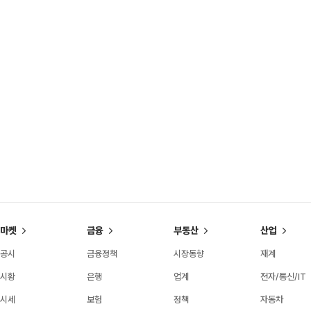
마켓
금융
부동산
산업
공시
금융정책
시장동향
재계
시황
은행
업계
전자/통신/IT
시세
보험
정책
자동차