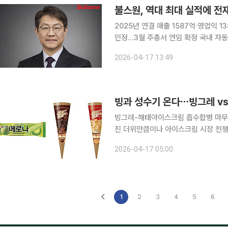
불스원, 역대 최대 실적에 전
2025년 연결 매출 1587억·영업익 1
인정…3월 주총서 연임 확정 국내 자동차 관리용품 시장의 강자 불스원이 지난해 사상 최대 실적을
경신하며 전재호 대표이사의 리더십에 더
2026-04-17 13:49
원 달성에는 미치지 못했으나, 수익성 
빙과 성수기 온다⋯빙그레 vs 
빙그레-해태아이스크림 흡수합병 마무리작년
진 더위만큼이나 아이스크림 시장 전쟁
사는 올해 1위 자리를 두고 양보 없는
2026-04-17 05:00
림 합병이 마무리됐고, 트렌드 대응이
1
2
3
4
5
6