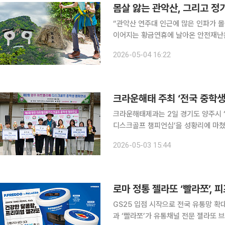
몸살 앓는 관악산, 그리고 정
“관악산 연주대 인근에 많은 인파가 몰리고 있습니다” 노동절(5월 1
이어지는 황금연휴에 날아온 안전재난문
에게 ‘공지’로 쏟아질 정도라니… 당혹스러운데요. “도대체 얼마나 몰렸길
2026-05-04 16:22
계망서비스(SNS)로 공유된 연주대의
크라운해태제과는 2일 경기도 양주시 
디스크골프 챔피언십’을 성황리에 마쳤다
디스크 골프 유망주 발굴의 장으로 자리매김하고 있다는 
2026-05-03 15:44
번 경기는 세계 디스크골프연맹(PDGA
로마 정통 젤라또 ‘빨라쪼’, 
GS25 입점 시작으로 전국 유통망 확대
과 ‘빨라쪼’가 유통채널 전문 젤라또 브