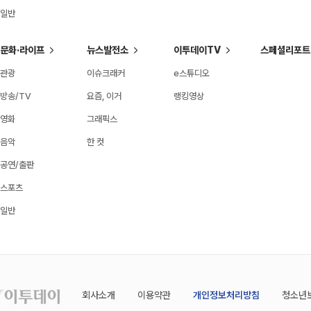
일반
문화·라이프
뉴스발전소
이투데이TV
스페셜리포트
관광
이슈크래커
e스튜디오
방송/TV
요즘, 이거
랭킹영상
영화
그래픽스
음악
한 컷
공연/출판
스포츠
일반
회사소개
이용약관
개인정보처리방침
청소년