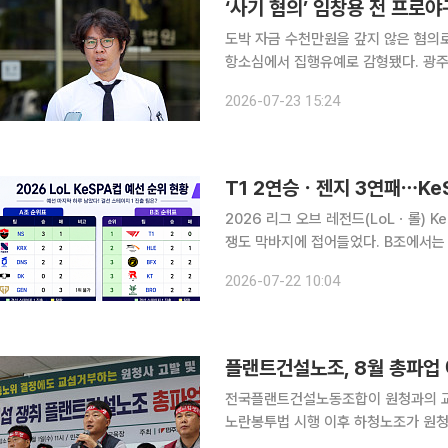
‘사기 혐의’ 임창용 전 프로
도박 자금 수천만원을 갚지 않은 혐의
항소심에서 집행유예로 감형됐다. 광주지법 형사3부(김일수 부장판사)는 23일 사기 혐의로 기소된
임 씨의 항소심에서 징역 8개월을 선고
2026-07-23 15:24
사회봉사 80시간도
T1 2연승ㆍ젠지 3연패⋯Ke
2026 리그 오브 레전드(LoLㆍ롤) 
쟁도 막바지에 접어들었다. B조에서는 
패에 그치며 최하위에 머물렀다. 현재 A조에서는 농심 레드포스가 3승 1패로 선두를 달리고 있다.
2026-07-22 10:04
키움 DRX와 DN 수퍼스가 나란히 2승
전국플랜트건설노동조합이 원청과의 교
노란봉투법 시행 이후 하청노조가 원청기업
건설산업연맹 전국플랜트건설노동조합은