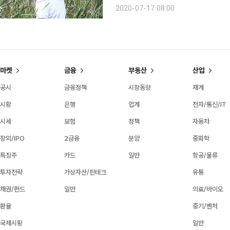
서 감독까지 오른 입지전적 인물인 김성
2020-07-17 08:00
발견되어야 할 가치를 지닌 사람이기 때
마켓
금융
부동산
산업
공시
금융정책
시장동향
재계
시황
은행
업계
전자/통신/IT
시세
보험
정책
자동차
장외/IPO
2금융
분양
중화학
특징주
카드
일반
항공/물류
투자전략
가상자산/핀테크
유통
채권/펀드
일반
의료/바이오
환율
중기/벤처
국제시황
일반