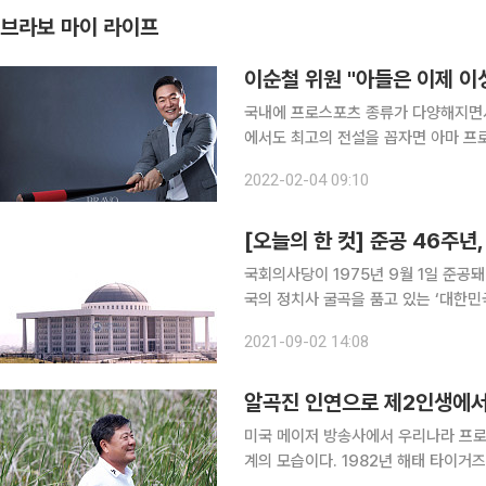
브라보 마이 라이프
이순철 위원 "아들은 이제 이
국내에 프로스포츠 종류가 다양해지면서
에서도 최고의 전설을 꼽자면 아마 프
흙먼지 사이로 흑색과 적색의 유니폼을 
2022-02-04 09:10
팬들의 목소리는 잦아들었다. 상대의 
[오늘의 한 컷] 준공 46주
국회의사당이 1975년 9월 1일 준공
국의 정치사 굴곡을 품고 있는 ‘대한민국
로 여의도를 지키고 있는 국회의사당 곳곳에는 여
2021-09-02 14:08
술, 자재만으로 새 의사당을 짓는 것이
알곡진 인연으로 제2인생에서
미국 메이저 방송사에서 우리나라 프로
계의 모습이다. 1982년 해태 타이