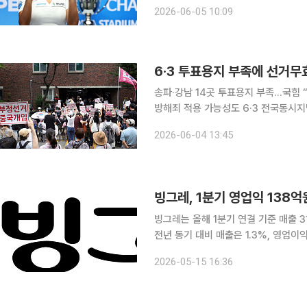
2026-2027시즌 2차 투어 ‘국민의 
2026-06-05 10:09
6·3 투표용지 부족에 선거무
송파·강남 14곳 투표용지 부족…국힘
방해죄 적용 가능성도 6·3 전국동시지방선거 당일 일부 투표소에서 투표용지가 동나는 초유의 사태
가 발생하면서 국민의힘이 선거무효소송
2026-06-04 13:45
에 영향을 미쳤는지 입증할 수 있느냐
빙그레, 1분기 영업익 138
빙그레는 올해 1분기 연결 기준 매출 3
전년 동기 대비 매출은 1.3%, 영업이익은 2.3% 증가했다. 회
되는 가운데 미국, 중국, 베트남 등 
2026-05-15 16:36
병에 따른 인건비 증가 등 단기적인 비