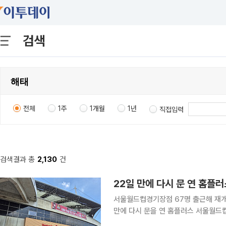
검색
전체
1주
1개월
1년
직접입력
검색결과 총
2,130
건
22일 만에 다시 문 연 홈플
서울월드컵경기장점 67명 출근해 재개점 
만에 다시 문을 연 홈플러스 서울월드
느라 바쁘게 움직였다. 계란과 우유, 