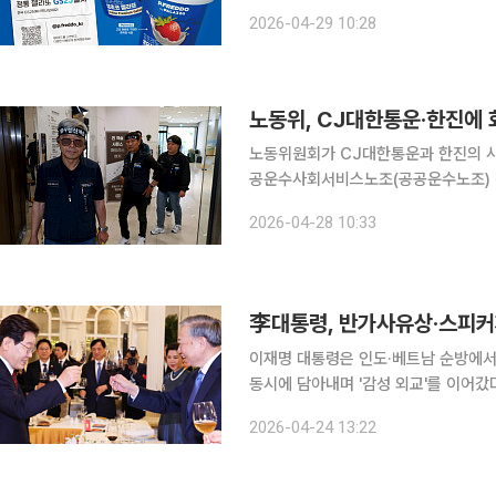
출을 본격화한다. 29일 해태제과에 따르면 피프레도는 146년 역사를 지닌 로마 젤라또 명가 '파시'
2026-04-29 10:28
가문의 전통 기술력을 바탕으로 만든 
노동위, CJ대한통운·한진에 
노동위원회가 CJ대한통운과 한진의 
공운수사회서비스노조(공공운수노조) 
했다. 서울지방노동위원회는 27일 CJ대한통운과 한진에 대한 공공운수노조의 교섭요구 노조 확정
2026-04-28 10:33
공고 이의신청 사실 공고에 대한 시정
李대통령, 반가사유상·스피커
이재명 대통령은 인도·베트남 순방에서
동시에 담아내며 '감성 외교'를 이어갔
를 고려한 선물을 통해 우정과 신의를 강조하는 데 공을 들
2026-04-24 13:22
는 청동 반가사유상 모형과 호랑이 수