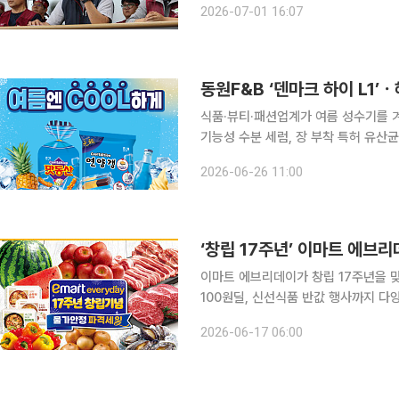
2026-07-01 16:07
을 거부하는 발주사와 종합건설사를 상
식품·뷰티·패션업계가 여름 성수기를 
기능성 수분 세럼, 장 부착 특허 유산
고 새 출시가 이어진다. 해태제과 ‘쿨 에디션’ 해태제과가 냉동실에 얼려먹는 여름 한정판 '쿨 에디
2026-06-26 11:00
션' 5종을 출시했다. 얼리면 여름 디저
‘창립 17주년’ 이마트 에브리
이마트 에브리데이가 창립 17주년을 
100원딜, 신선식품 반값 행사까지 다양한 혜택
24일까지 창립 17주년 기념 행사를 
2026-06-17 06:00
고 17일 밝혔다. 먼저 17일 