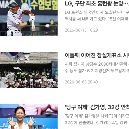
LG, 구단 최초 홈런왕 눈앞
LG 트윈스 외국인 타자 오스틴 딘이 
역사를 써 내려가고 있다. 15일 이재국 해설위원은 '크보라이브'에 출연해 오스틴을 '2주간 최고의
선수'로 선정하며 그의 활약상을 집중 조명했다. 이 위원은 "오스틴이 지금 엄
2026-06-16 16:29
다"며 "LG가 1위를 달리는 데 가장 큰
이틀째 이어진 잠실개표소 시위,
시위 참가자 상당수 2030세대선관위
수 등도 참가 6‧3 지방선거 투표용지 부족 사태를 규탄하며 재선거를 요구하는 ‘잠실 개표소 봉쇄
시위’가 이틀째 계속되고 있다. 6일 
2026-06-06 20:49
모는 1만명에 이르렀다.
‘당구 여제’ 김가영, 32강 안
‘당구 여제’ 김가영(하나카드)이 여자
32강에 진출했다. 김가영은 4일 강원 정선군 하이원리조트 그랜드호텔 컨벤션타워에서 열린