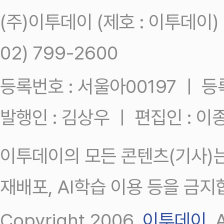
(주)이투데이 (제호 : 이투데이
02) 799-2600
등록번호 : 서울아00197 ㅣ 등록일
발행인 : 김상우 ㅣ 편집인 : 
이투데이의 모든 콘텐츠(기사)는
재배포, AI학습 이용 등을 금지
Copyright 2006.
이투데이
.