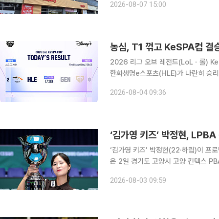
2026-08-07 15:00
곳곳엔 여전히 텅 빈 매대가 먼저 눈에
농심, T1 꺾고 KeSPA컵 
2026 리그 오브 레전드(LoLㆍ롤) 
한화생명e스포츠(HLE)가 나란히 승리를
켓을 따냈고, 한화생명은 젠지e스포츠(GEN)를
2026-08-04 09:36
결선 스테이지 1 2경기에서는 한화생
‘김가영 키즈’ 박정현, LPB
‘김가영 키즈’ 박정현(22·하림)이 프로당
은 2일 경기도 고양시 고양 킨텍스 PB
‘친환경 건축자재 에스와이 PBA-LPB
2026-08-03 09:59
4-11 11-5 8-11 11-4 11-2