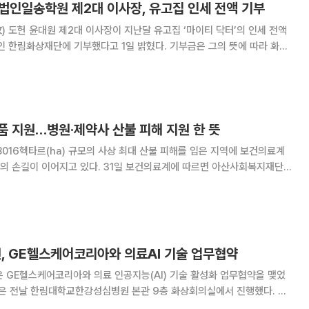
법인일송학원 제2대 이사장, 유고집 인세 전액 기부
 도헌 윤대원 제2대 이사장이 지난달 유고집 ‘마이티 닥터’의 인세 전액
법인 한림화상재단에 기부했다고 1일 밝혔다. 기부금은 그의 뜻에 따라 화상
비, 재활, 심리 상담 등에 사용된다. 한림화상재단은 2008년
공적 역할을 기반으로 설립됐다. 병원
품 지원…병원·제약사 산불 피해 지원 한 뜻
8016헥타르(ha) 규모의 사상 최대 산불 피해를 입은 지역에 보건의료계
. 31일 보건의료계에 따르면 아산사회복지재단은
를 위한 성금 1억 원을 전국재해구호협회에 전달했다. 영덕아산병원을
로 큰 피해를 입은 영덕군 주민들을 위한
 GE헬스케어코리아와 의료AI 기술 업무협약
GE헬스케어코리아와 의료 인공지능(AI) 기술 활성화 업무협약을 맺었
 병원장, 서정훈 진료부원장, 김용덕 GE헬스케어코리아 사장 등이 참석