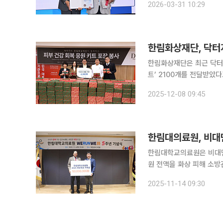
2026-03-31 10:29
인 봉사정신을 바탕으로 
한림화상재단, 닥터지
한림화상재단은 최근 닥터지
트’ 2100개를 전달받았다고 8일 밝혔다. 한림대학교한강
에 허준 한림화상재단 이사
2025-12-08 09:45
명이 참석했다. 닥터지 
한림대의료원, 비대면
한림대학교의료원은 비대면 
원 전액을 화상 피해 소방관 치료 지원
매년 이어져 온 한림대학
2025-11-14 09:30
원한다. 한림대의료원