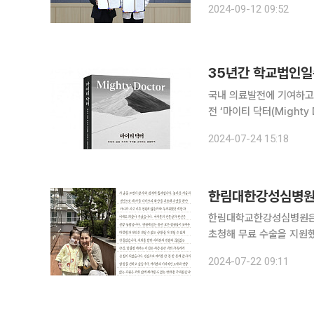
2024-09-12 09:52
했다. 양 기관은 최신
국내 의료발전에 기여하고
전 ‘마이티 닥터(Mighty Doctor)’가 2
교법인일송학원 설립자를 이
2024-07-24 15:18
한림대학교, 한림성심대학
한림대한강성심병원,
한림대학교한강성심병원은 
초청해 무료 수술을 지원했
해 몽골로 돌아갔다. 만 2세인 다미르는 2023년 마당에서 우유를 끓이는 냄비에 빠져 얼굴과 가슴,
2024-07-22 09:11
양쪽 팔에 심각한 3도 열