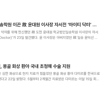
 인공지능 기술이 탑재된 CT 장비를 활용해 환자에
35년간 학교법인일송학원 이끈 故 윤대원 이사장 자서전 ‘마이티 닥터’ 발간
 약자를 위해 헌신했던 故 도헌 윤대원 학교법인일송학원 이사장의 자서
3일 발간됐다. 윤 이사장은 아버지였던 故 일송 윤덕선 학
어 1989년 2대 이사장에 취임했다. 이후 35년간 한림대학교의료원,
교, 한림국제대학원대학교, 그리고
 몽골 화상 환아 국내 초청해 수술 지원
심한 화상으로 현지 치료가 힘들었던 몽골 화상 환아 다미르를 한국으로
다고 22일 밝혔다. 5월부터 2개월간 치료받은 다미르는 이달 15일 회복
탕화상을 입었다. 사고 직후 근처 종