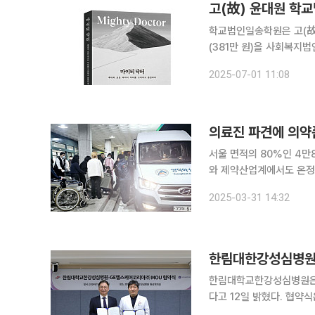
고(故) 윤대원 학교
학교법인일송학원은 고(故)
(381만 원)을 사회복지
치료에 어려움을 겪는 환자들의 치료
2025-07-01 11:08
도헌이 추구한 의료의 공
의료진 파견에 의약
서울 면적의 80%인 4만
와 제약산업계에서도 온정의 손길이 이어지고 있다
이날 경북지역 산불 피해 복구
2025-03-31 14:32
운영하는 아산재단은 산불
한림대한강성심병원,
한림대학교한강성심병원은 
다고 12일 밝혔다. 협약식은 전날 한림대학교한강성심병원 본관 9층 화상회의실에서 진행했다. 허
준 한림대학교한강성심병원