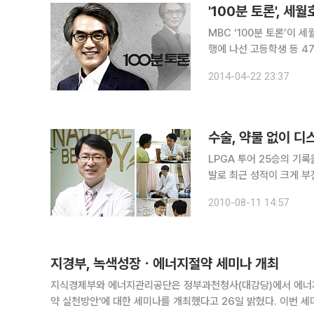
'100분 토론', 
MBC ‘100분 토론’이 세월호 사고를 집중 분석
행에 나선 고등학생 등 4
생하는 대형 참사가 일어났
2014-04-22 23:37
을 위한 사투가 계속되고 
수술, 약물 없이 디
LPGA 투어 25승의 기
발로 최근 성적이 크게 
시적인 치료만 받아왔던 것이 결국 재발을 
2010-08-11 14:57
이 반복되는 병의 ‘재발’
지경부, 녹색성장ㆍ에너지절약 세미나 개최
지식경제부와 에너지관리공단은 정부과천청사(대강당)에서 에너
약 실천방안'에 대한 세미나를 개최했다고 26일 밝혔다. 이번 세미나는 지난해 12월말부터 실시한 에너지다소비 서비스업종과 공공기관의