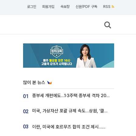
로그인
회원가입
속보창
신문/PDF 구독
RSS
많이 본 뉴스
종부세 개편에도…1·3주택 종부세 격차 2028년부터 확대
01
미국, 가상자산 포괄 규제 속도…상원, ‘클래리티법’ 9월 절차투표 추진
02
03
이란, 미국에 호르무즈 합의 조건 제시…美 “경기 아직 안 끝나” [종합]