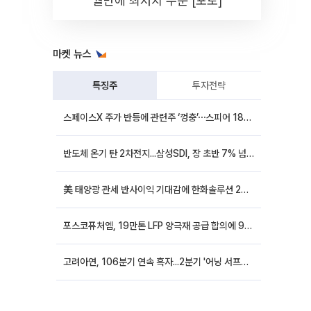
월만에 최저치 수준 [포토]
마켓 뉴스
특징주
투자전략
스페이스X 주가 반등에 관련주 ‘껑충’⋯스피어 18%ㆍ에이치브이엠 12%↑
반도체 온기 탄 2차전지...삼성SDI, 장 초반 7% 넘게 껑충
美 태양광 관세 반사이익 기대감에 한화솔루션 20%대·OCI홀딩스 14%대 급등
포스코퓨처엠, 19만톤 LFP 양극재 공급 합의에 9%대 강세
고려아연, 106분기 연속 흑자...2분기 '어닝 서프라이즈'에 장 초반 12%대 강세