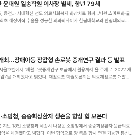
한 윤대원 일송학원 이사장 별세, 향년 79세
조, 응전과 시대혁신 선도 의료사회복지·화상치료 힘써…병원 스마트화·글
) 윤대원 학교법인일송학원 이사장이 25일 오후 4시 20분 노환으로 별
 향년 79세. 장례는 학교법인장으로 치르며, 빈소는 한림대학교
개최…장애아동 장갑형 손로봇 중개연구 결과 등 발표
울호텔에서 ‘재활로봇중개연구 보급에서 활용까지’을 주제로 ‘2022 재
혔다. 재활로봇 학술토론회는 의료재활로봇 개발과
부터 개최되고 있다. 올해는 국립재활원 재활로봇중개연구사업단과 의료재
으로 ‘2022 재활로봇중개연구 심포지엄’과 ‘2
소방청, 중증화상환자 생존율 향상 힘 모은다
지난 18일 소방청과 세종시 나성동 소방청에서 중증화상환자 응급의료
. 이번 협약으로 양 측은 항시 연결 가능한 통신