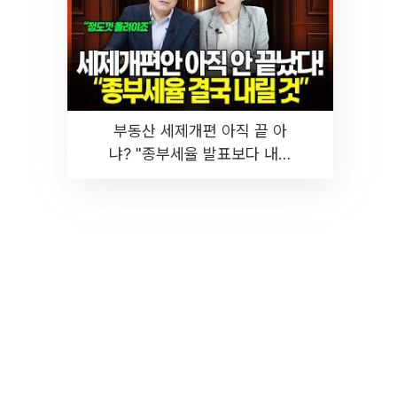
부동산 세제개편 아직 끝 아
냐? "종부세율 발표보다 내릴
것" 장기거주·양도세 전망 I 집
땅지성 I 김인만, 진미윤