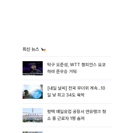
최신 뉴스
탁구 오준성, WTT 챔피언스 요코
하마 준우승 거둬
[내일 날씨] 전국 무더위 계속…10
일 낮 최고 34도 육박
평택 매일유업 공장서 연유탱크 청
소 중 근로자 1명 숨져