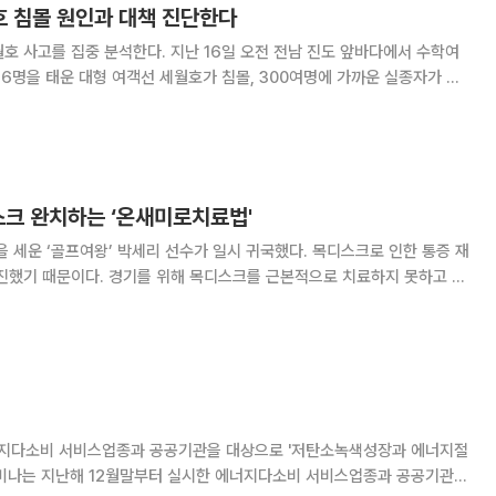
세월호 침몰 원인과 대책 진단한다
한다. 지난 16일 오전 전남 진도 앞바다에서 수학여
76명을 태운 대형 여객선 세월호가 침몰, 300여명에 가까운 실종자가 발
다. 침몰 발생 이후 해양경찰과 군, 민간이 총동원 돼 실종자 구조 및 수색
있지만, 희망의 소식은 아직 들
스크 완치하는 ‘온새미로치료법'
록을 세운 ‘골프여왕’ 박세리 선수가 일시 귀국했다. 목디스크로 인한 통증 재
부진했기 때문이다. 경기를 위해 목디스크를 근본적으로 치료하지 못하고 일
불러온 것이다. 디스크 환자들의 가장 큰 고통은 끊임없
이다. 많은 디스크 환자들이
지다소비 서비스업종과 공공기관을 대상으로 '저탄소녹색성장과 에너지절