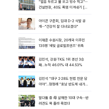
“얼음 두르고 물 쏘고 빙수 먹고”⋯
건설현장, 40도 폭염 이겨내기 [르
포]
아이콘 구준회, 입대 D-2 삭발 공
개⋯"건강히 잘 다녀오겠다"
이재준 수원시장, 20개국 이주민
135명 '새빛 글로벌프렌즈' 위촉
김민석, 강원·TK도 1위 경선 3승
째…누적 46.01% 대 44.53%
김민석 “대구 2·28도 헌법 전문 담
아야”…정청래 “호남 반도체 내가
제일 잘할 것”
말다툼 중 母 살해한 10대 구속⋯반
려견도 목 졸라 죽였다