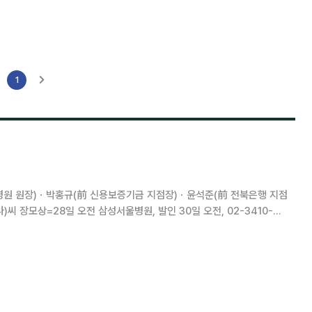
서비스업종과 공공기관의 에너지절약 인
1
병원 원장)ㆍ박홍규(前 신용보증기금 지점장)ㆍ윤석준(前 전북은행 지점
 장모상=28일 오전 삼성서울병원, 발인 30일 오전, 02-3410-