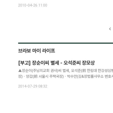
에너지사용 실태조사 및 공표에 대한 후속조치로 에너지다소비 
2010-04-26 11:00
브라보 마이 라이프
[부고] 장순이씨 별세 - 오석준씨 장모상
▲장순이(주님의교회 권사)씨 별세, 오석준(前 한림대 한강성심
장)ㆍ양갑(前 서울시 주택국장)ㆍ박수만(김&장법률사무소 변호사)씨
6919
2014-07-29 08:32