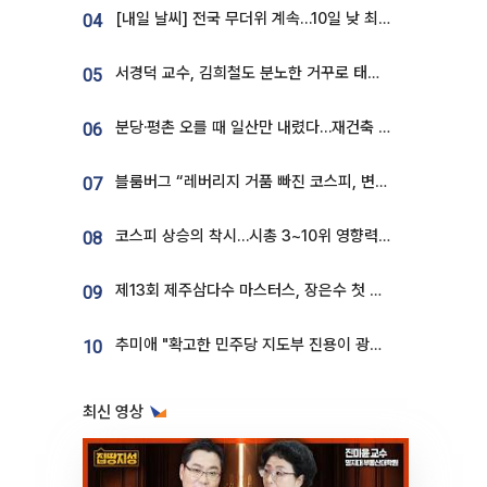
[내일 날씨] 전국 무더위 계속…10일 낮 최고 34도 육박
04
서경덕 교수, 김희철도 분노한 거꾸로 태극기⋯"엉터리는 아냐, 아쉬울 뿐"
05
분당·평촌 오를 때 일산만 내렸다…재건축 기대감도 ‘무색’
06
블룸버그 “레버리지 거품 빠진 코스피, 변동성 최악 국면 지났을 가능성”
07
코스피 상승의 착시…시총 3~10위 영향력은 후퇴
08
제13회 제주삼다수 마스터스, 장은수 첫 우승하며 성료
09
추미애 "확고한 민주당 지도부 진용이 광주 호남 정신"
10
최신 영상