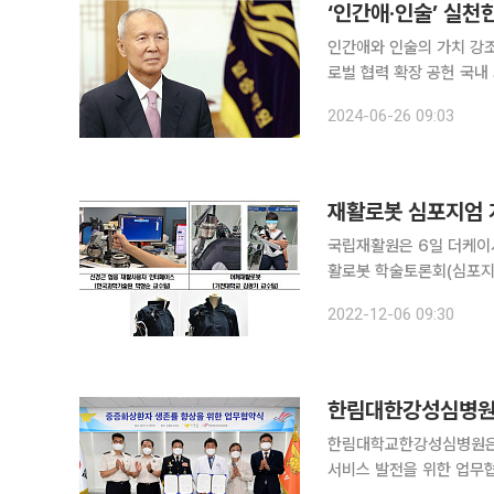
‘인간애·인술’ 실천
인간애와 인술의 가치 강
로벌 협력 확장 공헌 국내 최초 췌장이식 수술을 성공한 외과의사이자 한림대학교와 한림대의료원
발전을 이끌어온 도헌(陶軒
2024-06-26 09:03
세했다.
재활로봇 심포지엄 
국립재활원은 6일 더케이서
활로봇 학술토론회(심포지엄)’을 개최했다고 밝
활성화를 위해 2012년
2022-12-06 09:30
활로봇보급사업단 공동 주관
한림대한강성심병원·
한림대학교한강성심병원은 
서비스 발전을 위한 업무협약을 체결했다고 밝혔다