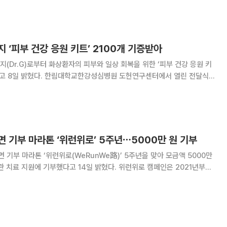
보건의료사업을 수행하고 국민 건강 증진에 기여한 공
 ‘피부 건강 응원 키트’ 2100개 기증받아
(Dr.G)로부터 화상환자의 피부와 일상 회복을 위한 ‘피부 건강 응원 키
성심병원 도헌연구센터에서 열린 전달식
장과 최종길 사무국장, 이주호 닥터지 대표이사 등 임직원 봉사단 70여
임직원들은 병원을 찾아 화상환자들의 쾌유
 기부 마라톤 ‘위런위로’ 5주년⋯5000만 원 기부
기부 마라톤 ‘위런위로(WeRunWe路)’ 5주년을 맞아 모금액 5000만
에 기부했다고 14일 밝혔다. 위런위로 캠페인은 2021년부터
교의료원의 대표 사회공헌 활동으로, 화상 환자와 소방관에 대한 치료를 지
은 이달 6일 서울시 영등포구 학교법