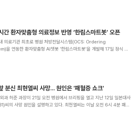
화상환자 이송 시 화상전문의가 119 헬기에 탑승 및 전문처치 제공 등 화상
환자 생존율 향상에 집중키로 했다. 구체적으로 △중증화상환자 이송체
시간 환자맞춤형 의료정보 반영 ‘한림스마트봇’ 오픈
의료기관 최초로 병원 처방전달시스템(OCS: Ordering
stem)을 연동한 환자맞춤형 AI챗봇 ‘한림스마트봇’을 개발해 17일 정식 오
학교성심병원은 4차 산업혁명 시대에 맞춰 스마트병원 시스템 구축의 일환
올해 4월부터 이미연 기획실장(방사선종양학과 교
 분신 최현열씨 사망... 원인은 '패혈증 쇼크'
과 허준 과장이 21일 오전 병원에서 브리핑을 열고 지난 12일 일본대사
81)씨의 사망 원인을 설명하고 있다. 최헌열씨는 이날 오전 6시 4분 패혈
만에 병원에서 숨졌다.