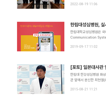
체계(핫라인) 유지, 중증
2022-08-19 11:06
한림대성심병원, 실
한림대학교성심병원은 국내 
Communication Sy
픈한다고 밝혔다. 한림대
2019-09-17 11:02
으로 ‘한림스마트봇’을 
[포토] 일본대사관 앞
한림대 한강성심병원 화상외
관 앞에서 분신한 최현열(
증 쇼크 증세로 분신 9일
2015-08-21 11:21