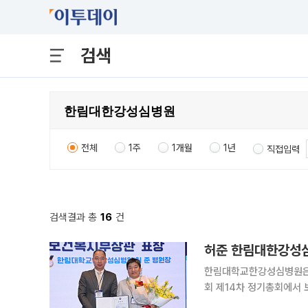
검색
전체
1주
1개월
1년
직접입력
검색결과 총
16
건
허준 한림대한강성심
한림대학교한강성심병원은 
회 제14차 정기총회에서
을 다시 한번 입증했다고 31일 밝혔다. 이번 표창은 국내 유일 