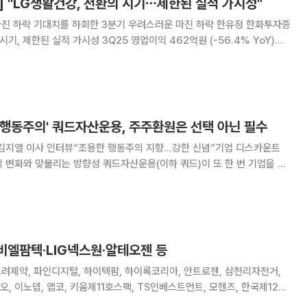
 "LG생활건강, 전환의 시기⋯제한된 실적 가시성"
진 하락 기대치를 하회한 3분기 우려스러운 마진 하락 한유정 한화투자증
. 뷰티 부문의 구조조정으로 인한 부진이 전사 실적 성장을 제한 2025년
4.5% YoY), 컨센서스
 행동주의' 쿼드자산운용, 주주환원은 선택 아닌 필수
 김지열 이사 인터뷰“조용한 행동주의 지향…강한 신념”기업 디스카운트
 쿼드자산운용(이하 쿼드)이 또 한 번 기업을 움
는 자사주 소각을 이끌어내며 ‘행동주의 투자’의 성과를 입증한 것이다. 이
 쿼드자산운용 운용1본부 이사는 24일 본
비엘팜텍·LIG넥스원·알테오젠 등
고려제약, 파인디지털, 하이텍팜, 하이록코리아, 안트로젠, 삼천리자전거,
, 이노뎁, 앱코, 키움제11호스팩, TS인베스트먼트, 모헨즈, 한국제12호
5호스팩, 흥구석유, 한국제14호스팩, 로보스타, 동국제약, 퓨런티어, 엠