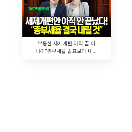
부동산 세제개편 아직 끝 아
냐? "종부세율 발표보다 내릴
것" 장기거주·양도세 전망 I 집
땅지성 I 김인만, 진미윤