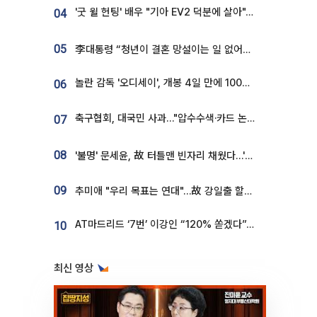
'굿 윌 헌팅' 배우 "기아 EV2 덕분에 살아"…교통사고 후 안전성 극찬
04
05
李대통령 “청년이 결혼 망설이는 일 없어야...제도상 불이익 조사”
놀란 감독 '오디세이', 개봉 4일 만에 100만 돌파⋯'왕사남' 보다 빠르다
06
축구협회, 대국민 사과…"압수수색·카드 논란 사죄, 강도 높은 쇄신"
07
08
'불명' 문세윤, 故 터틀맨 빈자리 채웠다…'거북이' 눈물의 최종 우승
09
추미애 "우리 목표는 연대"…故 강일출 할머니 흉상 제막
AT마드리드 ‘7번’ 이강인 “120% 쏟겠다”⋯시메오네 감독 “필요한 선수”
10
최신 영상