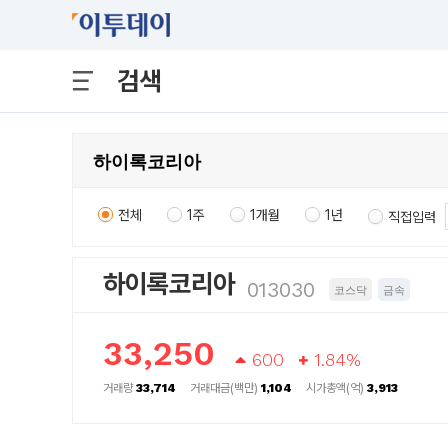
검색
전체
1주
1개월
1년
직접입력
하이록코리아
013030
코스닥
금속
33,250
600
1.84%
거래량
33,714
거래대금(백만)
1,104
시가총액(억)
3,913