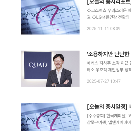
[오늘의 증시리포트]
◇코스맥스 우려스러운 마
권 ◇LG생활건강 전환의 시기, 제한된 실적 가시성 3Q25 영업이익 462억원 (-56.4% YoY)로
컨센서스를 15.7% 하회
2025-11-11 08:09
영업이익 2,546억원 (-4
'조용하지만 단단한
매커스 자사주 소각 이끈
해소 우호적 제안정부 정책 변화와 맞물리는 방향성
직였다. 약 46%에 달하
2025-07-27 13:47
번 캠페인을 주도한 김지열
[오늘의 증시일정] 
[주주총회] 한국캐피탈, 
참좋은여행, 엘앤케이바이오
스팩, 에스티아이, 한국제1