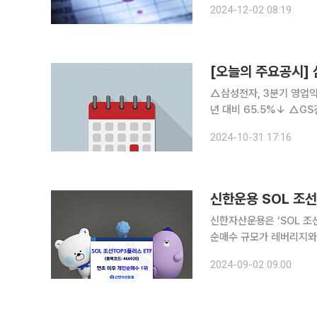
2024-12-02 08:19
증권 연구원 ◇
[오늘의 주요공시]
△삼성전자, 3분기 영업익 9조1834억…
년 대비 65.5%↓ △GS건설, 3분기 영업이익 818억…전년 대비 35.9%↑ △HD한국조선해양,
3분기 영업익 3984억…전년 대비 477.4%↑ 
2024-10-31 17:16
11.4%↓ △제일기획
신한운용 SOL 조선
신한자산운용은 ‘SOL 조선
순매수 규모가 레버리지와 인
한자산운용에 따르면 SOL 
2024-09-02 09:00
액은 지난달 29일 기준 각