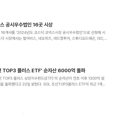
, 엑시온그룹, 이수앱지스, 대
넥스 공시우수법인 16곳 시상
16개사를 ‘2024년도 코스닥·코넥스시장 공시우수법인’으로 선정해 시
현대바이오랜드 등 9개사가 종합평가 우수법인으로 뽑혔다. 태광, 하이
시 우수법인으로, 클래시스, 파크시스
 TOP3 플러스 ETF’ 순자산 6000억 돌파
 TOP3 플러스 상장지수펀드(ETF)’의 순자산이 연초 이후 1300억 원
밝혔다. SOL 조선TOP3플러스 ETF의 최근 1개월,
 각각 29.12%, 48.85%, 56.29%, 110.73%로 장·단기 모두 양호한
년