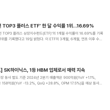
96%)와 코스닥(-4.44%, 0.49%) 시장이 상대적으로 흐름이 좋지 않았던
 조선
 TOP3 플러스 ETF’ 한 달 수익률 1위…16.69%
 TOP3 플러스 상장지수펀드(ETF)’의 1개월 수익률이 16.69%를 기록
9일 밝혔다. 이 ETF의 3개월, 6개월, 연초 이후 수익
7.60%, 30.96%로 집계됐다. 이에 개인과 기관 투자자는 순매수를 이어가
던 해당
] SK하이닉스, 1등 HBM 업체로서 매력 지속
 158억원(YoY -13.2%, QoQ +28.8%, OPM 17.5%)을 예상 동사의
 수준의 분기 매출을 계절적 비수기임에도 불구하고 안정적으로 유지하고 있
부문의 성장에