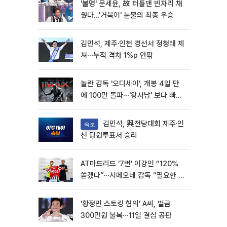
'불명' 문세윤, 故 터틀맨 빈자리 채
웠다…'거북이' 눈물의 최종 우승
김민석, 제주·인천 경선서 정청래 제
쳐⋯누적 격차 1%p 안팎
놀란 감독 '오디세이', 개봉 4일 만
에 100만 돌파⋯'왕사남' 보다 빠르
다
김민석, 與전당대회 제주·인
속보
천 당원투표서 승리
AT마드리드 ‘7번’ 이강인 “120%
쏟겠다”⋯시메오네 감독 “필요한 선
수”
'황정민 스토킹 혐의' A씨, 벌금
300만원 불복⋯11일 결심 공판