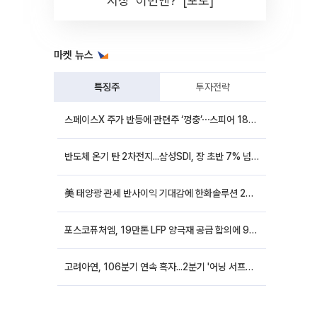
시장 '이번엔?' [포토]
마켓 뉴스
특징주
투자전략
스페이스X 주가 반등에 관련주 ‘껑충’⋯스피어 18%ㆍ에이치브이엠 12%↑
반도체 온기 탄 2차전지...삼성SDI, 장 초반 7% 넘게 껑충
美 태양광 관세 반사이익 기대감에 한화솔루션 20%대·OCI홀딩스 14%대 급등
포스코퓨처엠, 19만톤 LFP 양극재 공급 합의에 9%대 강세
고려아연, 106분기 연속 흑자...2분기 '어닝 서프라이즈'에 장 초반 12%대 강세