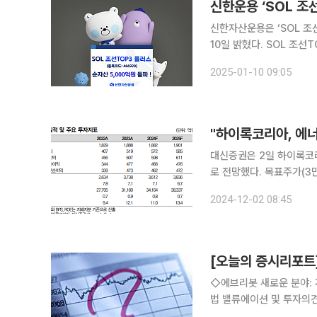
신한운용 ‘SOL 조
신한자산운용은 ‘SOL 조
10일 밝혔다. SOL 조선TOP3플러스 ETF는 5대 조선사와 함께 조선 기자재 기업에 집중투자 할
수 있는 ETF로, 2023
2025-01-10 09:05
업, 한화오션을 포함해 조
"하이록코리아, 에너
대신증권은 2일 하이록코리
로 전망했다. 목표주가(3만5000원)
이록코리아의 심해 드릴쉽 
2024-12-02 08:45
[오늘의 증시리포트
◇에브리봇 새로운 분야:
법 밸류에이션 및 투자의견 박찬솔 SK증권 연구원 
년 자율주행 로봇 진짜 온