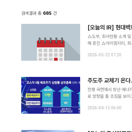
검색결과 총
685
건
[오늘의 IR] 현
△도부, 회사현황 소개 및
해 증진 △아이엠지티, 회
콥데이 참석 △비엠티, 경
2026-05-22 07:20
에코프로비엠, NH투자증권 
전쟁 국면에서 방산·에너지
로 방향을 틀 조짐을 보이
중심에 설 수 있다는 기대도 나온다. 15일 금융정보업체 에프앤가이드
2026-04-15 06:00