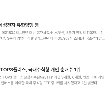
케이아이엔엑스 데이터센터 고객 유입 속도 빨라지면
 삼성전자·유한양행 등
전년 대비 277.4%↑ △두산, 3분기 영업익 1102억…전
△한미약품, 3분기 영업익 510억…전년 대비
, 3분기 영업익 956
TOP3플러스, 국내주식형 개인 순매수 1위
 TOP3 플러스 상장지수펀드(ETF)’ 최근 3개월, 6개월, 연초 이후 개인
버스를 제외한 국내 주식형 ETF 중 1위를 차지했다고 2일 밝혔다. 신
조선 TOP3 플러스 ETF 3개월, 6개월 연초 이후 개인투자자 순매수 금
각 793억 원,