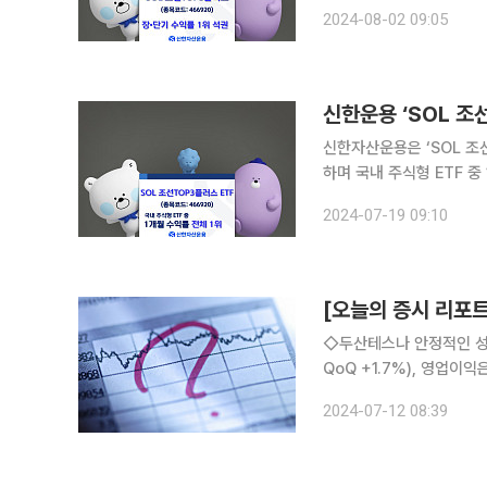
코스피(-0.97%, 10.
2024-08-02 09:05
것과 대조적이다. SOL
신한운용 ‘SOL 조선
신한자산운용은 ‘SOL 조선
하며 국내 주식형 ETF 중 1위를 기록했다고 1
률은 각각 32.98%, 4
2024-07-19 09:10
지난해 말 162억 원이었
[오늘의 증시 리포트
◇두산테스나 안정적인 성장 동사 별도 기준 2024년 2분기 매출액은 900억원(YoY +1.1%,
QoQ +1.7%), 영업이익은
경우 800억~900억원
2024-07-12 08:39
는데 이는 전장용 SOC 