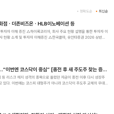
정확도순
최신순
대백화점ㆍ더존비즈온ㆍHLB이노베이션 등
 투자자 이해 증진 △하이록코리아, 회사 주요 현황 설명을 통한 투자자 이
사 현황 소개 및 투자자 이해증진 △한국콜마, 유안타증권 2026 상반기
영실적 및 경영현황 정보제공 △현대글로비스, NHIS C-Forum 참석 △
‘THE C FORUM 2026
주도주 교체기 온다…“이번엔 코스닥이 중심” [종전 후 새 주도주 찾는 증시②]
 등 리스크 헤지 성격의 종목으로 쏠렸던 자금이 종전 이후 다시 성장주
고 있다. 이번에는 코스피 대형주가 아니라 코스닥이 주도주 교체의 무대
에 의뢰해 분석한 자료에 따르
면 이달 발표된 코스닥 목표주가 상향 리포트는 40건이다. 상향