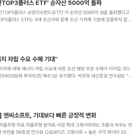
선TOP3플러스 ETF’ 순자산 5000억 돌파
선TOP3플러스 상장지수펀드(ETF)’가 순자산 5000억 원을 돌파했다고
년 10월에 주식시장에 상장했다. 3대 조선사인 HD한국조선해양, 삼성중공
선사 비중이 80% 이상이다
지 자립 수요 수혜 기대"
아에 대해 에너지 자립 수요에 따른 조선·해양 부문 수혜가 이어질 것으
와 투자의견(‘매수’)은 유지했다. 박장욱 대신증권 연구원은 “하
일일 용선로는 연초 38만 달러에서 현재 41만 달러로 연초 대비 7.8%
높은 수준을 유지 중”이라고 밝혔다. 박 연구원은 “
] 엔씨소프트, 기대보다 빠른 긍정적 변화
 자율주행 의료 자율주행 분야로 사업 확대 고령사회라는 흐름과 싸우는 방
◇로보티즈 고령사회 + 높은 가격 파이터 2025
다 고령사회라는 흐름과 싸우는 방법 밸류에이션 및 투자의견 박찬솔 SK