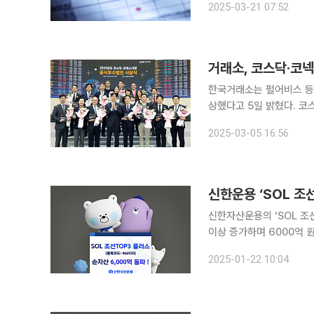
2025-03-21 07:52
에프엠코리아, 나이스디앤비
거래소, 코스닥·코
한국거래소는 펄어비스 등 
상했다고 5일 밝혔다. 코스닥 시장에서는 펄어비스, 네오위즈, 레드캡투어, 스튜디오드래곤, ISC,
에코프로, 클리오, 파트론, 
2025-03-05 16:56
록코리아는 장기 성실 공
신한운용 ‘SOL 조선
신한자산운용의 ‘SOL 조선
이상 증가하며 6000억 원을 돌파했다고 22일 
3개월, 6개월, 1년 수익률은
2025-01-22 10:04
성과를 기록했다. 최근 1