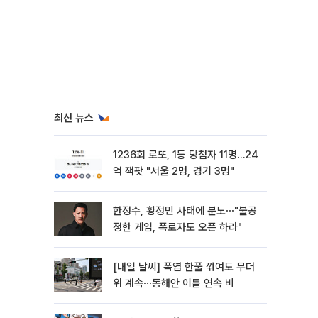
최신 뉴스
1236회 로또, 1등 당첨자 11명…24
억 잭팟 "서울 2명, 경기 3명"
한정수, 황정민 사태에 분노⋯"불공
정한 게임, 폭로자도 오픈 하라"
[내일 날씨] 폭염 한풀 꺾여도 무더
위 계속⋯동해안 이틀 연속 비