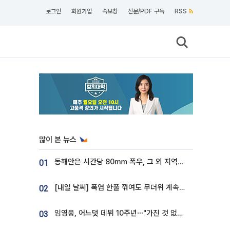
로그인
회원가입
속보창
신문/PDF 구독
RSS
많이 본 뉴스
동해안은 시간당 80㎜ 폭우, 그 외 지역은 폭염…‘극과 극 날씨’
01
[내일 날씨] 폭염 한풀 꺾여도 무더위 계속⋯동해안 이틀 연속 비
02
임영웅, 어느덧 데뷔 10주년⋯"가진 것 없던 시절, 내 앞엔 20명의 팬뿐"
03