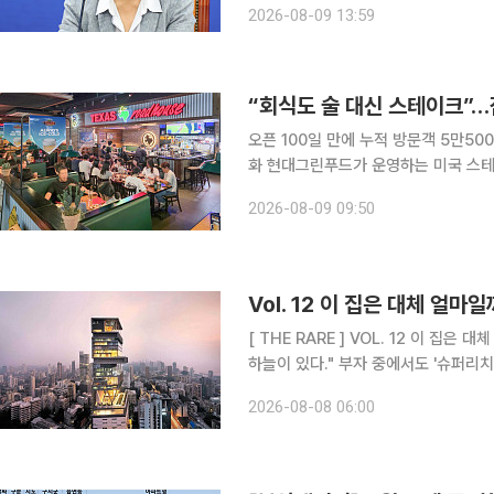
2026-08-09 13:59
민주당은 8월 말 당정 조율을 거친 
“회식도 술 대신 스테이크”
오픈 100일 만에 누적 방문객 5만5
화 현대그린푸드가 운영하는 미국 스테이크 전문점 ‘텍사스로드하우스’ 잠실본점이 오피스 상권을
중심으로 직장인 회식 명소로 자리 잡고 있다. 현대백화점그룹 계열 종합식품기
2026-08-09 09:50
4월 서울 송파구 방이동에 오픈한 텍
Vol. 12 이 집은 대체 얼마
[ THE RARE ] VOL. 12 이 집은 대체 얼마일까:슈퍼리치들의 주거지 "천외천(天外天). 하늘 밖의
하늘이 있다." 부자 중에서도 
2026-08-08 06:00