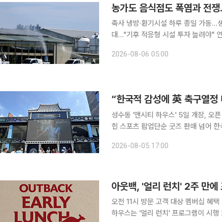
축사 냉방·환기시설 하루 종일 가동…생
대…"기후 적응형 시설 투자 늘려야" 연일 이어지는 폭염이 농가와 음식점의 냉방비 부담을 키우고
있다. 농가는 작물과 가축을 지키기 위
2026-08-06 05:00
생산량까지 줄어드는 이중 부담을 안고
성수동 '맨시티 하우스' 5일 개장, 오
힌 스포츠 팝업단순 굿즈 판매 넘어 한국 맞춤형 브랜
(PUMA)가 파트너십 구단 잉글랜드 ‘맨
2026-08-05 17:00
한을 기념해 특별한 공간을 마련했다.
아웃백, '얼리 런치' 2주 만에
오전 11시 방문 고객 대상 멤버십 혜택 강화이
하우스는 '얼리 런치' 프로그램이 시행 