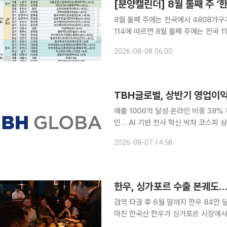
[분양캘린더] 8월 둘째 주 
8월 둘째 주에는 전국에서 4808가구가 분양에 나선다. ◇청약 단지
114에 따르면 8월 둘째 주에는 전국 11개 단지 총
릉동 '서울공릉신혼희망타운(행복주택)'
2026-08-08 06:00
진다. 11일에는 경기 김포시 고촌읍 '
TBH글로벌, 상반기 영업이익
매출 1006억 달성·온라인 비중 38
인… AI 기반 전사 혁신 박차 코스피 상장 K패션 기업 TBH글로벌이 온라인 채널 다각화와 주요 브
랜드의 판매 호조, 재고 운영 효율화에
2026-08-07 14:58
세 자릿수 이상 늘렸다. TBH글로벌은
한우, 싱가포르 수출 본궤도
검역 타결 후 6월 말까지 한우 84만 달러 수
마친 한국산 한우가 싱가포르 시장에서
에 수출되면서 프리미엄 축산물 시장 공략이 속도를 내