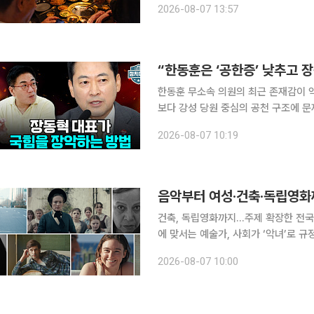
2026-08-07 13:57
식품유통공사(aT)는 7일 2025년 1
“한동훈은 ‘공한증’ 낮추고 장
한동훈 무소속 의원의 최근 존재감이 
보다 강성 당원 중심의 공천 구조에 
석이 나왔다. 윤태곤 더모아 정치분석실장은 6일 공개된 유튜브 채널 이투데이TV ‘정치대학’(연출
2026-08-07 10:19
윤보현)에 출연해 “존재감과 피로감은 
건축, 독립영화까지…주제 확장한 전국 
에 맞서는 예술가, 사회가 ‘악녀’로 규
영화가 살아 살아 숨 쉬는 곳. 바로 
2026-08-07 10:00
모와 주제는 다르지만 익숙한 제도와 