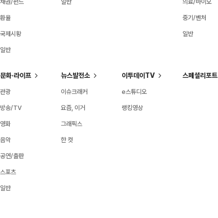
채권/펀드
일반
의료/바이오
환율
중기/벤처
국제시황
일반
일반
문화·라이프
뉴스발전소
이투데이TV
스페셜리포트
관광
이슈크래커
e스튜디오
방송/TV
요즘, 이거
랭킹영상
영화
그래픽스
음악
한 컷
공연/출판
스포츠
일반