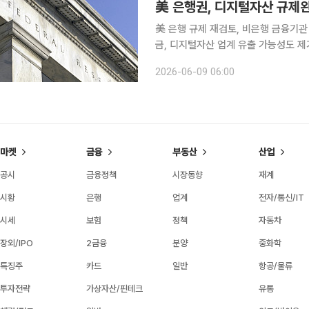
美 은행권, 디지털자산 규제
美 은행 규제 재검토, 비은행 금융기관
금, 디지털자산 업계 유출 가능성도 제기 미국 은행 규제당국이 은행 규제를 완화할 전망이다.
내 디지털자산의 불확실성을 줄이고 디
2026-06-09 06:00
털 시장구조 법안인 클래리티법안이 
마켓
금융
부동산
산업
공시
금융정책
시장동향
재계
시황
은행
업계
전자/통신/IT
시세
보험
정책
자동차
장외/IPO
2금융
분양
중화학
특징주
카드
일반
항공/물류
투자전략
가상자산/핀테크
유통