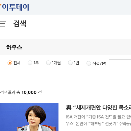
검색
전체
1주
1개월
1년
직접입력
검색결과 총
10,000
건
與 “세제개편안 다양한 목소
ISA 개편에 “기존 ISA 건드릴 필요
우스’ 논란에 “해프닝” 선긋기“주택공급, 인허가
세제 개편안과 관련한 당 안팎 의견을