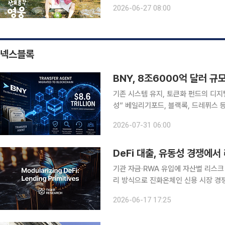
웅’이 시청률 4.7%(닐슨코리아, 전
2026-06-27 08:00
영웅이 출연한 만큼 관심이 컸지만, 
넥스블록
기존 시스템 유지, 토큰화 펀드의 디지
성” 베일리기포드, 블랙록, 드레퓌스
미래 혁신 결합” 월스트리트가 토큰화된 펀드를 위한 인프라 구축에 힘을 쏟는 가운데 뉴욕멜론은행
2026-07-31 06:00
이 블록체인에서 핵심 기록 보관 업무
DeFi 대출, 유동성 경쟁에
기관 자금·RWA 유입에 자산별 리스크
리 방식으로 진화온체인 신용 시장 경쟁 
사태 교훈 되짚은 DeFi 대출 구조 변화 기관 투자자와 실물연계자산(RWA)이 온체인 대출 시
2026-06-17 17:25
로 유입되면서 탈중앙화금융(DeFi) 