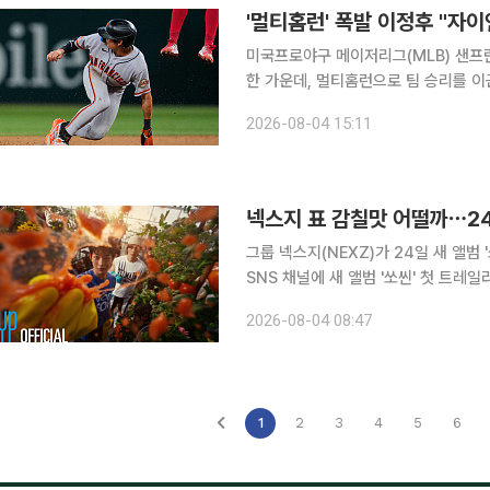
'멀티홈런' 폭발 이정후 "자
미국프로야구 메이저리그(MLB) 샌프
한 가운데, 멀티홈런으로 팀 승리를 
서 성공을 이루고 싶다는 뜻을 밝혔다. 샌프란시스코 지역지 ‘샌프란시스코 크로니클’은 4일(한국시
2026-08-04 15:11
넥스지 표 감칠맛 어떨까⋯24일
그룹 넥스지(NEXZ)가 24일 새 앨범 '쏘씬(SAUC
SNS 채널에 새 앨범 '쏘씬' 첫 트레일러 영상을 공개했다. 공개
의 평온한 순간으로 시작된다. 비닐하우
2026-08-04 08:47
수확물을 한 손에 꽉 쥐고 터트린다. 
1
2
3
4
5
6