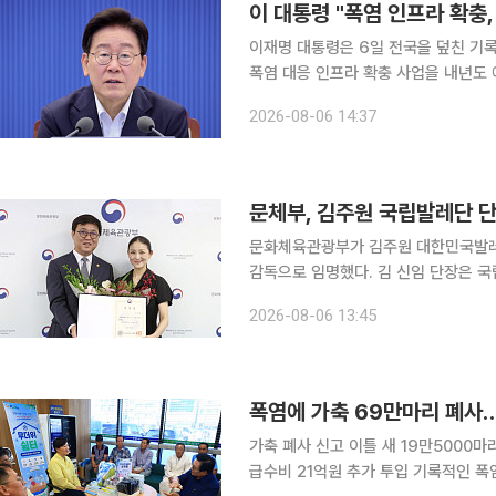
이 대통령 "폭염 인프라 확충
이재명 대통령은 6일 전국을 덮친 기
폭염 대응 인프라 확충 사업을 내년도 예산
이날 오후 청와대에서 수석보좌관회의를
2026-08-06 14:37
부 지역에 이어 수도권에도 처음으로 
문체부, 김주원 국립발레단 단
문화체육관광부가 김주원 대한민국발레
감독으로 임명했다. 김 신임 단장은 
행정 분야에서도 경력을 쌓아왔다. 임기는 3년이다. 6일 최휘영 장관은 
2026-08-06 13:45
임명장을 수여했다. 김주원 신임 단장
폭염에 가축 69만마리 폐사…
가축 폐사 신고 이틀 새 19만5000
급수비 21억원 추가 투입 기록적인 폭염과 가뭄이 농촌을 동시에 덮치면서 가축 폐사 신고가 69만