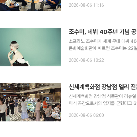
마리에 육박하고 논밭과 비닐하우스에서
2026-08-06 11:16
가뭄 단계에 진입했다. 정부는 오전 1
조수미, 데뷔 40주년 기념 
소프라노 조수미가 세계 무대 데뷔 40주년
문화예술회관에 따르면 조수미는 22일
공연 '컨티뉴엄(Continuum)'을 개최한다. 이번 공연은 세계적인 소프라노로 활동해
2026-08-06 10:22
40년 음악 여정을 되돌아보고 앞으로
신세계백화점 강남점 델리 전문
신세계백화점 강남점 식품관이 리뉴얼 1
미식 공간으로서의 입지를 굳혔다고 6일 밝혔다. 신세계백화점 강남점은 식
거쳐 지난해 8월 델리 전문관을 개장했
2026-08-06 06:00
리 전문관까지 더하며 디저트와 외식, 