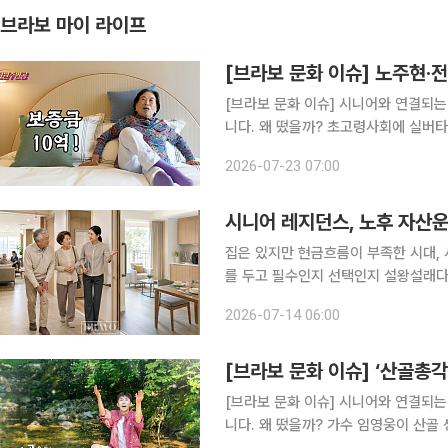
브라보 마이 라이프
[브라보 문화 이슈] 노주현·
[브라보 문화 이슈] 시니어와 연결되는
니다. 왜 떴을까? 초고령사회에 실버타운을 향한 관심이 높아지는 가운데, 실버타운을 조명하는 미
디어 콘텐츠가 증가하고 있다. 유튜브 
2026-07-23 07:00
더 클래식 500을 소개했다. 두 곳 모
시니어 레지던스, 노후 자산
집은 있지만 현금흐름이 부족한 시대, 
를 두고 필수인지 선택인지 설왕설래다
있을까? 우리나라는 빠르게 초고령사회로 들어섰다. 고령층이 늘어나는 가운데, 75세 이상 후기 고
2026-07-14 06:00
령층과 1인 고령가구도 함께 증가하고 
[브라보 문화 이슈] ‘산골총각
[브라보 문화 이슈] 시니어와 연결되는
니다. 왜 떴을까? 가수 임영웅이 산골 생활에 나섰다. 지난 23일 첫 방송된 SBS 예능 ‘산골총각 영