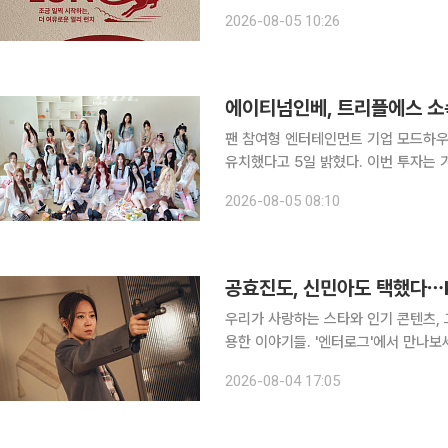
했다고 5일 밝혔다. 이번 프로그램은 아웃백의 자체 멤버십인 '부메랑 멤버십' 회원을 대상으로 7월
2026-08-05 10:26
16일부터 9월 30일까지 운영된다. 오
에이티넘인베, 트리플에스 소
팬 참여형 엔터테인먼트 기업 모드하우스
유치했다고 5일 밝혔다. 이번 투자는
독으로 참여했다. 지난해 8월 IMM
2026-08-05 08:10
스트먼트가 참여한 시리즈 B 라운드를 
공효진도, 신민아도 택했다⋯K
우리가 사랑하는 스타와 인기 콘텐츠, 
용한 이야기들. '엔터로그'에서 만나보세요. 요즘 드라마를 보다 보면 낯익은 제목을 
됩니다. 작품 소개를 살펴보면 '인기 
2026-08-04 17:05
서비스(OTT)의 주요 기대작 상당수