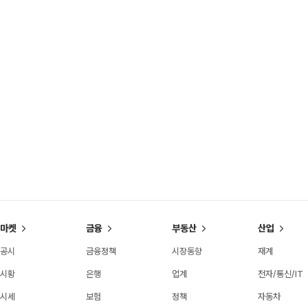
마켓
금융
부동산
산업
공시
금융정책
시장동향
재계
시황
은행
업계
전자/통신/IT
시세
보험
정책
자동차