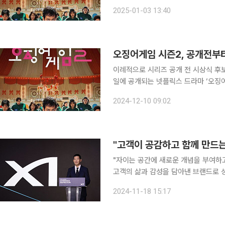
해서다. 매년 전 세계의 영화와 미국의
2025-01-03 13:40
지시각) 열린다. '오징어게임2'
오징어게임 시즌2, 공개전부터
이례적으로 시리즈 공개 전 시상식 후보
일에 공개되는 넷플릭스 드라마 ‘오징어
드라마상 후보로 올랐다고 9일(현지시간) 포브스가 보도했다.
2024-12-10 09:02
수 TV 시리즈 드라마 부문 작품상 후
"자이는 공간에 새로운 개념을 부여하
고객의 삶과 감성을 담아낸 브랜드로 성장하고자 합니다." 허윤홍
강남구 대치동 자이갤러리에서 '자이 리이그
2024-11-18 15:17
이며 브랜드가 나아가야 할 지향점과 