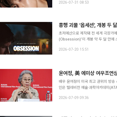
2026-07-31 08:53
달 5일 두 번째 싱글 '미스 미 모어(Mi
흥행 괴물 ‘옵세션’, 개봉 두
초저예산으로 제작돼 전 세계 극장가에
(Obsession)’이 개봉 약 두 달 만에 스트리밍 시장에
에 따르면 ‘Obsession’은 17일
2026-07-20 15:51
15일 북미 극장에서 개봉해 약 9주간
윤여정, 美 에미상 여우조연상
배우 윤여정이 미국 최고 권위의 방송 시상식인 에미
인은 텔레비전 예술·과학아카데미(ATA
식 후보 명단에서 윤여정이 '미니·앤솔
2026-07-09 09:36
보도했다. 윤여정은 넷플릭스 오리