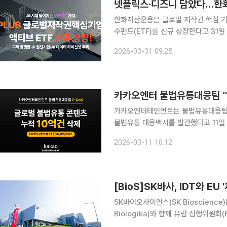
넷플릭스·디즈니 담았다…한화
한화자산운용은 글로벌 저작권 핵심 기
수펀드(ETF)를 신규 상장한다고 31일 밝혔다. 이 상품은 구독 플랫폼, 지적재산(I
공지능(AI) 데이터 라이선싱 등 세 가
2026-03-31 09:25
자하는 해외
카카오엔터 불법유통대응팀 “
카카오엔터테인먼트는 불법유통대응팀 피콕
불법유통 대응백서를 발간했다고 11일 
다. 피콕이 공식 출범한 2021년 11월
2026-03-11 10:12
로벌 불법 콘텐츠 숫자는 총 10억건을
[BioS]SK바사, IDT와 E
SK바이오사이언스(SK Bioscience
Biologika)와 함께 유럽 집행위원회
백신개발 이니셔티브 1단계 과제에 최