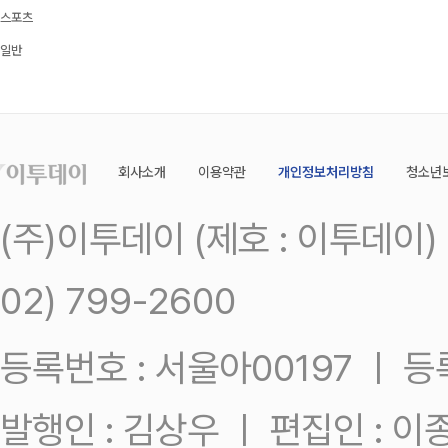
스포츠
일반
회사소개
이용약관
개인정보처리방침
청소년
(주)이투데이 (제호 : 이투데이
02) 799-2600
등록번호 : 서울아00197 ㅣ 등록일
발행인 : 김상우 ㅣ 편집인 : 