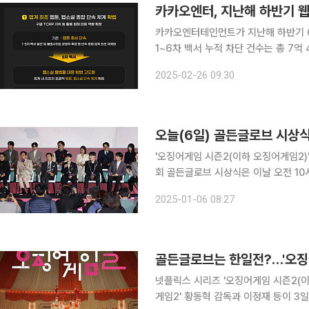
카카오엔터, 지난해 하반기 웹
카카오엔터테인먼트가 지난해 하반기 6
1~6차 백서 누적 차단 건수는 총 7억 4000여만건에 달한
터 12월까지 6개월간 글로벌불법유통
2025-02-26 09:30
발간했다고 26일 밝
오늘(6일) 골든글로브 시상식
'오징어게임 시즌2(이하 오징어게임2)'의
회 골든글로브 시상식은 이날 오전 10
로브는 CBS가 중계하고 파라마운트+에서 스트리밍된다. '오징어
2025-01-06 08:27
TV 부문 작품상 후보에 올랐다. 넷플
골든글로브는 한일전?…'오징어
넷플릭스 시리즈 '오징어게임 시즌2(이하 
게임2' 황동혁 감독과 이정재 등이 3