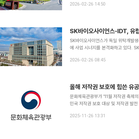
2026-02-26 14:50
백신의 상업화와 공급역량 강화를 목표
SK바이오사이언스-IDT, 유
SK바이오사이언스가 독일 위탁개발생산(C
에 사업 시너지를 본격화하고 있다. SK바이오사이언스는 IDT와 함께 유럽 집행위원회(EC) 산하 보
건·디지털 집행기구(HaDEA)가 유럽
2026-02-26 08:45
개발 이니셔티브 1단계 과제에 최종 
문화체육관광부가 '11월 저작권 축제의
민국 저작권 보호 대상 및 저작권 발전 유공 시상식'을 개
한 지속적인 관심을 확산하기 위해 마
2025-11-26 13:31