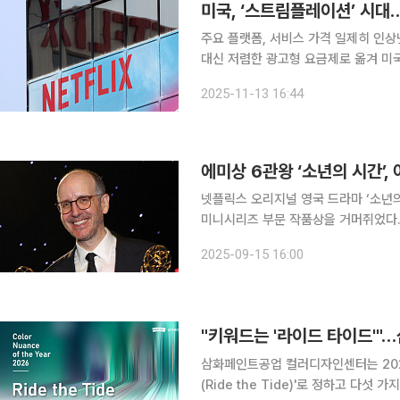
미국, ‘스트림플레이션’ 시대
주요 플랫폼, 서비스 가격 일제히 인
대신 저렴한 광고형 요금제로 옮겨 미국
트림플레이션(스트리밍+인플레이션)’ 
2025-11-13 16:44
에미상 6관왕 ‘소년의 시간’,
넷플릭스 오리지널 영국 드라마 ‘소년의 
미니시리즈 부문 작품상을 거머쥐었다. ‘소년의 시간’은 14일 미국 로스앤젤레스 피콕극장에서 
시상식에서 작품상 포함 총 6개 부문에서 수상
2025-09-15 16:00
10대 후반에서 20대 초반에 이르는 
"키워드는 '라이드 타이드'"…
삼화페인트공업 컬러디자인센터는 202
(Ride the Tide)'로 정하고 다섯 가지 컬러를