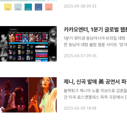
다섯 가지 컬러는 스윗 콘(Sweet Corn
2025-09-08 09:33
Green), 폰드 블루(Pond Blue),
카카오엔터, 1분기 글로벌 웹
1분기 영미권·동남아시아·브라질 대형 
한 동남아 대형 불법 웹툰 사이트 ‘망가쿠’ 7일 만에 폐쇄
(피콕)이 올해 1분기 주요 단속 성과로
2025-04-07 09:45
는데 성공했다고 7
제니, 신곡 발매 美 공연서 파
블랙핑크 제니의 노출 의상으로 갑론을박이 이어지고 있다. 제니는
간 미국 로스앤젤레스 피콕 극장에서 단
보였다. 이날 공연에서 제니는 최근 발표한 솔로 앨범 ‘루비’의 타이틀곡 ‘라이크 제니’를 비롯해 15
2025-03-09 18:08