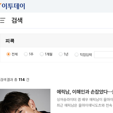
검색
전체
1주
1개월
1년
직접입력
검색결과 총
114
건
에릭남, 이해인과 손잡았다
싱어송라이터 겸 배우 에릭남이 올마이애닉도츠에 둥지를
최근 에릭남은 올마이애닉도츠와 전속 계약을 체결했다. 에릭남은 
다. 3월 3일 디지털 싱글 '하우 더 파이어