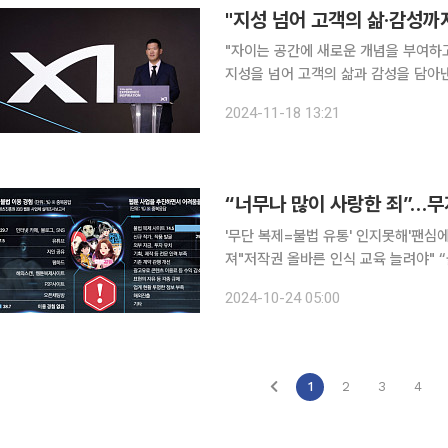
"자이는 공간에 새로운 개념을 부여하
지성을 넘어 고객의 삶과 감성을 담아낸 공간으로 성장
오전 서울 강남구 대치동 자이갤러리에서 
2024-11-18 13:21
BI(Brand Identity)를 선보이며 브
“너무나 많이 사랑한 죄”…무
'무단 복제=불법 유통' 인지못해'팬심
져"저작권 올바른 인식 교육 늘려야" “몰랐어요. 웹툰을 사랑하니까, 해외 팬들도 이 재밌는 작품들
을 함께 봤으면 좋겠다는 마음이었어요.
2024-10-24 05:00
1
2
3
4