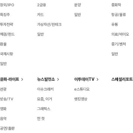
장외/IPO
2금융
분양
중화학
특징주
카드
일반
항공/물류
투자전략
가상자산/핀테크
유통
채권/펀드
일반
의료/바이오
환율
중기/벤처
국제시황
일반
일반
문화·라이프
뉴스발전소
이투데이TV
스페셜리포트
관광
이슈크래커
e스튜디오
방송/TV
요즘, 이거
랭킹영상
영화
그래픽스
음악
한 컷
공연/출판