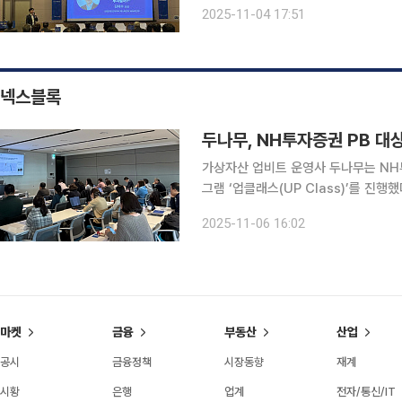
ICC 팀장은 단호하게 말했다. 프리미엄 경제신문 이투데이가 주최한 '2025 PB SHOW'는 '부자되
2025-11-04 17:51
는 기술'을 주제로 현직 프라이빗 뱅커(
넥스블록
가상자산 업비트 운영사 두나무는 NH
그램 ‘업클래스(UP Class)’를 진행했다고 6일 밝혔다. ‘업클래
이기 위해 두나무가 운영 중인 교육 
2025-11-06 16:02
으로 구성됐다. 올해 초 사랑의열매, 
마켓
금융
부동산
산업
공시
금융정책
시장동향
재계
시황
은행
업계
전자/통신/IT