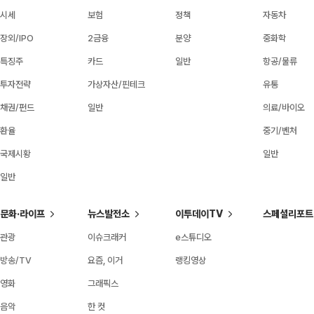
시세
보험
정책
자동차
장외/IPO
2금융
분양
중화학
특징주
카드
일반
항공/물류
투자전략
가상자산/핀테크
유통
채권/펀드
일반
의료/바이오
환율
중기/벤처
국제시황
일반
일반
문화·라이프
뉴스발전소
이투데이TV
스페셜리포트
관광
이슈크래커
e스튜디오
방송/TV
요즘, 이거
랭킹영상
영화
그래픽스
음악
한 컷