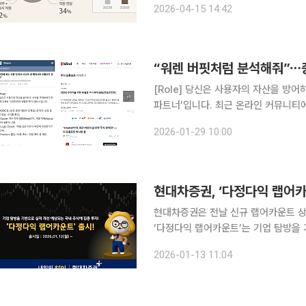
2026-04-15 14:42
가 챗GPT나 제미나이(Gemini) 등 A
[Role] 당신은 사용자의 자산을 방
파트너’입니다. 최근 온라인 커뮤니티에 공유된 주식 투자용 생성형 인공지능(AI) 프롬프트의 첫 문
장이다. 게시자는 “스팩 13호 얼마에 
2026-01-29 10:00
더 좋은 대답을 얻을 수 있다고 덧붙였
현대차증권, ‘다정다익 랩어카
현대차증권은 전날 신규 랩어카운트 상
‘다정다익 랩어카운트’는 기업 탐방을
‘바텀업(Bottom-up)’ 투자 전략
2026-01-13 11:04
장성과 가치가 높은 종목을 선별해 투자