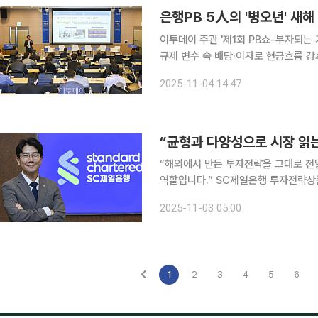
이투데이 주관 '제1회 PB쇼-부자되는 
규제 변수 속 배당·이자로 현금흐름 강화⋯주식·채권·가
오년(丙午年)’ 새해 투자 키워드로 ‘분
2025-11-04 14:47
가져야 한다고 조언했다
“해외에서 만든 투자전략을 그대로 전
역할입니다.” SC제일은행 투자전략상품부를 이끄는 홍동희 부장은 최근 이투데이와 만나 자신을
‘분석가이자 해석가’라고 소개했다. 
2025-11-03 05:00
어내는 일이 그의 주된 역할이다. 그
1
2
3
4
5
6