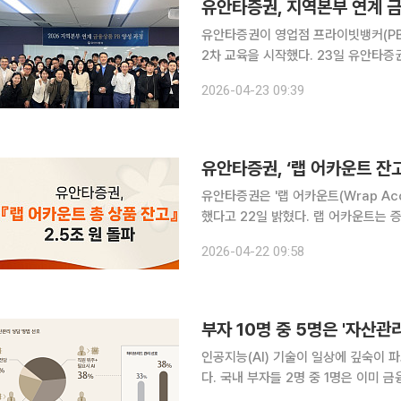
유안타증권, 지역본부 연계 금
유안타증권이 영업점 프라이빗뱅커(PB)
2차 교육을 시작했다. 23일 유안타증권에 따르면 이번 교육은 PB의 금융상품 전문성을 높이고 자
산관리(WM) 서비스 경쟁력을 강화하기
2026-04-23 09:39
강화를 위해 교육 프로그램 'WM CLU
유안타증권, ‘랩 어카운트 잔
유안타증권은 '랩 어카운트(Wrap Acc
했다고 22일 밝혔다. 랩 어카운트는 증권사가 고객의 투자금을 맡아 포트폴리오 구성부터 운용까지
책임지는 통합 자산관리 서비스다. 변
2026-04-22 09:58
들이 주로 찾는다. 11월 출시한 
인공지능(AI) 기술이 일상에 깊숙이 
다. 국내 부자들 2명 중 1명은 이미 
다. 15일 하나은행 하나금융연구소가 발간한 ‘2026 대한민국 웰스 리포트’에 따르면, 부자의 54%