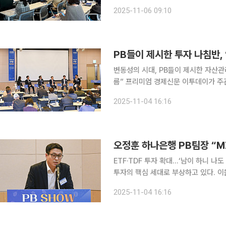
이기 위해 두나무가 운영 중인 교육 
2025-11-06 09:10
으로 구성됐다. 올해 초 사랑의열매, 
변동성의 시대, PB들이 제시한 자산관
름” 프리미엄 경제신문 이투데이가 주관한 ‘제1회 프라이빗뱅커(PB) 쇼 – 부자되는 기술’이 4일 오
후 서울 영등포구 FKI타워 컨퍼런스센
2025-11-04 16:16
참석해 투자·부동산·절세·상속 등 생애
ETF·TDF 투자 확대…‘남이 하니 나도 한다
투자의 핵심 세대로 부상하고 있다. 이들
축 중심 재테크에서 벗어나 자산관리 중심으
2025-11-04 16:16
은행 영통금융센터지점 PB팀장은 4일 