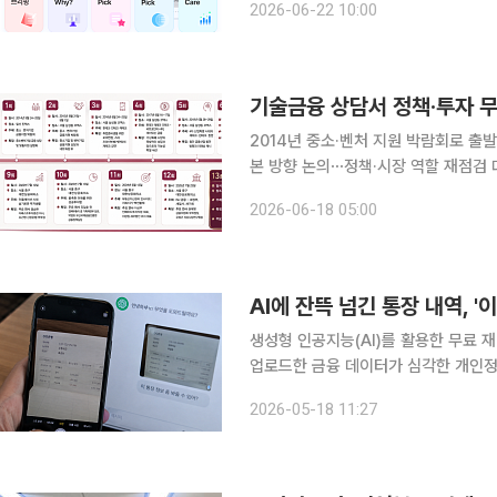
2026-06-22 10:00
뉴스 자료를 분석해 고객 맞춤형 정보
2014년 중소·벤처 지원 박람회로 출
본 방향 논의⋯정책·시장 역할 재점검 대한민국 금융대전은 금융시장의 변화가 빨라질 때마다 다음
의제를 먼저 꺼내왔다. 2014년 중소
2026-06-18 05:00
산, 정책금융을 거치며 금융산업의 주
AI에 잔뜩 넘긴 통장 내역, '
생성형 인공지능(AI)를 활용한 무료 
업로드한 금융 데이터가 심각한 개인정
다. 미국 언론 CNN 보도에 따르면 최근 유명 인플루언서 멜 로빈스가 "AI에 은행 거래내역·부채·수
2026-05-18 11:27
입 정보를 올려 돈 관리를 받아보라"