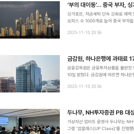
‘부의 대이동’… 중국 부자, 
싱가포르, 자금세탁 단속 강화로 매력 
오피스 수 1000개로 늘어 중국 부자들이 전통적으로 선호하는 목적지였던 싱가포르 대신 아랍에미
리트(UAE) 두바이와 아부다비로 눈을 돌리고 있다. 9일(현지시간) 영국
2025-11-10 20:56
르면 싱가포르의 까다로워진 이민 심사
금감원, 하나은행에 과태료 1
금융감독원은 금융투자상품을 불완전 판
10일 밝혔다. 금감원에 따르면 하나은행은 2017년 9월부터 2019년 8월까지 66개 영업점을 통해
일반투자자 963명을 대상으로 9종의 
2025-11-10 20:36
가상자산 업비트 운영사 두나무는 NH
그램 ‘업클래스(UP Class)’를 진행했다고 6일 밝혔다. ‘업클래