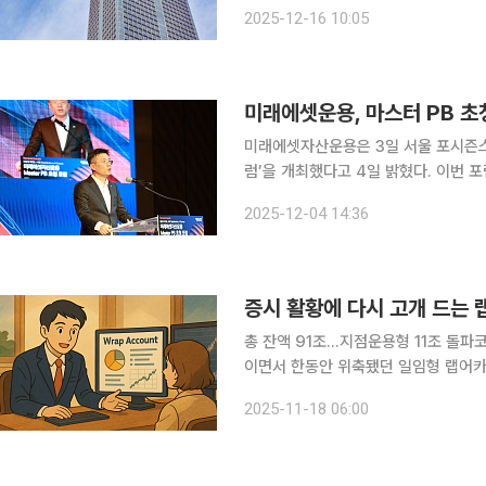
있지만, 미국과 중국의 경기 호조 흐름
2025-12-16 10:05
와 비슷하거나 이를 웃도는 상승 흐름
미래에셋운용, 마스터 PB 초
미래에셋자산운용은 3일 서울 포시즌스 
럼’을 개최했다고 4일 밝혔다. 이번 포럼은 ‘정답이 바뀌는 시대, 디지털라이제이션 오브 파이낸스
(Digitalization of Finan
2025-12-04 14:36
변화, 이에 따른 자산관리 전략 진화 
증시 활황에 다시 고개 드는
총 잔액 91조…지점운용형 11조 돌파코스피 랠리에 P
이면서 한동안 위축됐던 일임형 랩어카
(PB)가 직접 운용하는 지점운용형 랩
2025-11-18 06:00
자자 신뢰가 크게 흔들렸던 시장이 다