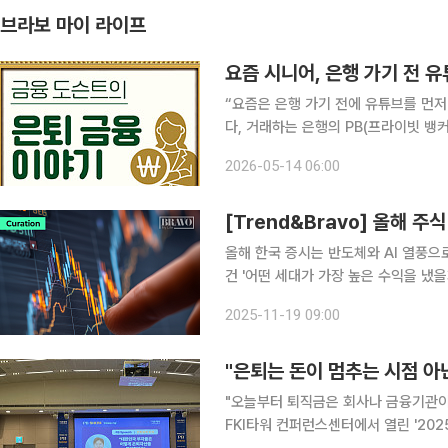
브라보 마이 라이프
요즘 시니어, 은행 가기 전 
“요즘은 은행 가기 전에 유튜브를 먼저 봐요.” 몇 년 전만 해도 은퇴자들의 재테크
다, 거래하는 은행의 PB(프라이빗 뱅커
라질 채권(국채) 같은 고금리 상품에 
2026-05-14 06:00
우가 많았다. 직원이 추천하는 상품에
[Trend&Bravo] 올해 주
올해 한국 증시는 반도체와 AI 열풍으
건 '어떤 세대가 가장 높은 수익을 냈
상승장에서 가장 높은 수익률을 거둔 
2025-11-19 09:00
다 꾸준한 수익을 중시하는 태도를 보
"은퇴는 돈이 멈추는 시점 아
"오늘부터 퇴직금은 회사나 금융기관이 아닌, 내가 직
FKI타워 컨퍼런스센터에서 열린 '20